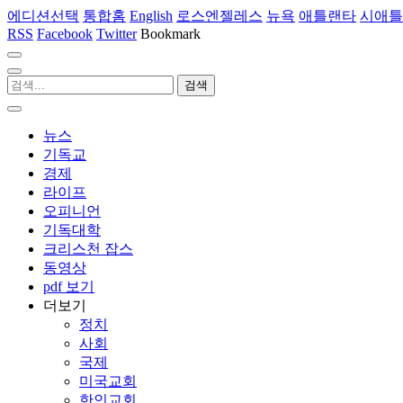
에디션선택
통합홈
English
로스엔젤레스
뉴욕
애틀랜타
시애틀
RSS
Facebook
Twitter
Bookmark
뉴스
기독교
경제
라이프
오피니언
기독대학
크리스천 잡스
동영상
pdf 보기
더보기
정치
사회
국제
미국교회
한인교회