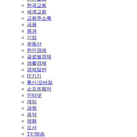
한국교회
세계교회
교회주소록
금융
증권
기업
부동산
한인경제
글로벌경제
생활경제
경제일반
IT기기
통신/모바일
소프트웨어
인터넷
게임
과학
음악
영화
도서
TV/방송