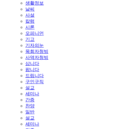
생활정보
날씨
사설
칼럼
시론
오피니언
기고
기자의눈
목회자청빙
사역자청빙
삽니다
팝니다
드립니다
구인구직
설교
세미나
간증
찬양
일반
설교
세미나