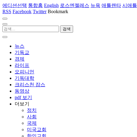
에디션선택
통합홈
English
로스엔젤레스
뉴욕
애틀랜타
시애틀
RSS
Facebook
Twitter
Bookmark
뉴스
기독교
경제
라이프
오피니언
기독대학
크리스천 잡스
동영상
pdf 보기
더보기
정치
사회
국제
미국교회
한인교회