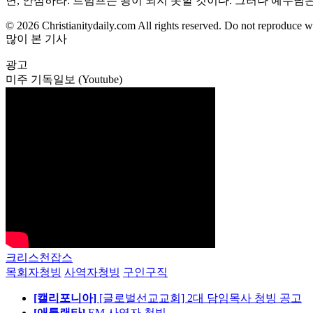
면, 안심하라. 트럼프는 왕이 되지 못할 것이다. 그러나 예수님
© 2026 Christianitydaily.com All rights reserved. Do not reproduce w
많이 본 기사
광고
미주 기독일보 (Youtube)
크리스천잡스
목회자청빙
사역자청빙
구인구직
[캘리포니아]
[글로벌선교교회] 2대 담임목사 청빙 공고
[애틀랜타]
EM 사역자 청빙