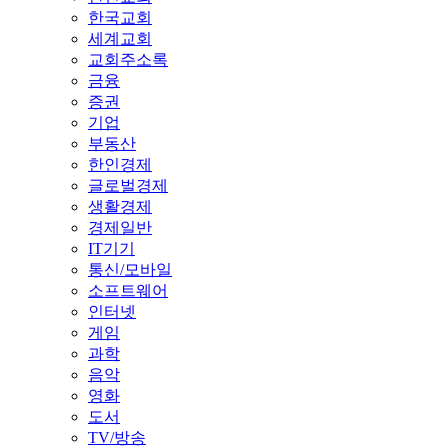
한국교회
세계교회
교회주소록
금융
증권
기업
부동산
한인경제
글로벌경제
생활경제
경제일반
IT기기
통신/모바일
소프트웨어
인터넷
게임
과학
음악
영화
도서
TV/방송