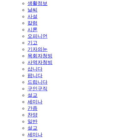
생활정보
날씨
사설
칼럼
시론
오피니언
기고
기자의눈
목회자청빙
사역자청빙
삽니다
팝니다
드립니다
구인구직
설교
세미나
간증
찬양
일반
설교
세미나