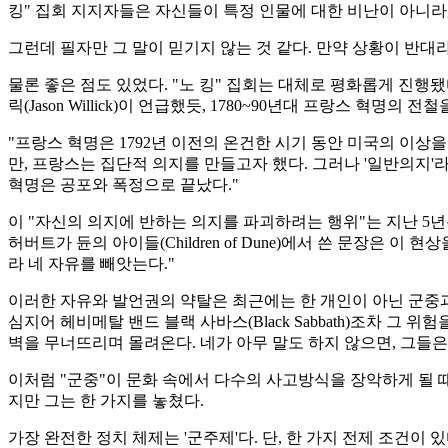
킹" 집회 지지자들은 자신들이 특정 인물에 대한 비난이 아니라
그런데 필자만 그 말이 믿기지 않는 것 같다. 만약 상황이 반
물론 좋은 점도 있었다. "노 킹" 집회는 대체로 평화롭게 진행
릭(Jason Willick)이 언급했듯, 1780~90년대 프랑스 혁명의 전
"프랑스 혁명은 1792년 이전의 온건한 시기 동안 미국의 이
만, 프랑스는 집단적 의지를 만들고자 했다. 그러나 '일반의지'
혁명은 공포와 폭정으로 끝났다."
이 "자신의 의지에 반하는 의지를 파괴하려는 행위"는 지난 5년
허버트가 듄의 아이들(Children of Dune)에서 쓴 문장은 
라 네 자유를 빼앗는다."
이러한 자유와 발언권의 약탈은 최근에는 한 개인이 아닌 군중과
심지어 헤비메탈 밴드 블랙 사바스(Black Sabbath)조차 그 
벽을 무너뜨리며 몰려온다. 네가 아무 말도 하지 않으면, 그들은
이처럼 "군중"이 문화 속에서 다수의 사고방식을 장악하게 될 때
지만 그는 한 가지를 놓쳤다.
가장 완전한 정치 체제는 '군주제'다. 단, 한 가지 전제 조건이 있