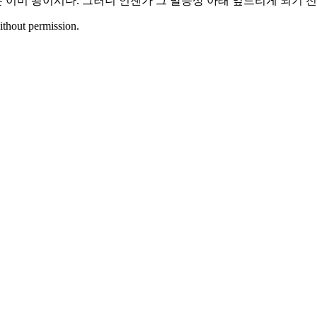
은 이미 왕이시다. 그러니 언젠가 그 발등상 아래 엎드리게 되기 
ithout permission.