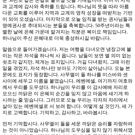
운 50년도 같은 손길로 붙드실 것을 기대합니다. 이어 이 지역
과 교계에 감사와 축하를 드립니다. 하나님의 뜻을 따라 아름
다운 교회를 이루어 지역과 교계의 영적 성장을 떠받치는 기반
이 되어 오셨습니다. 마지막으로 오늘 임직을 받는 권사님들과
명예권사로 추대되시는 분들을 축복합니다. 50주년이라는 특
별한 날에 은혜 가운데 맡겨지는 직분은 복이요 책임입니다.
하나님이 주신 은혜대로 더욱 충성하시길 바랍니다.
말씀으로 들어가겠습니다. 저는 여행을 다녀오면 냉장고에 붙
이는 작은 자석을 하나씩 사 옵니다. 남들이 보면 별 의미 없는
쇳조각 같지만, 제게는 표지입니다. 거길 다녀왔지, 그때 이런
일을 겪었지, 자석 하나만 보아도 기억이 살아납니다. 오늘 본
문에도 표지가 등장합니다. 사무엘이 돌 하나를 미스바와 센
사이에 세우고 이름을 붙였습니다. 에벤에셀, 여기까지 여호와
께서 우리를 도우셨다. 하나님이 우리를 이 감사예배 자리로
모으신 까닭은 이 은혜의 순간을 잊지 않고 마음에 새기게 하
시려는 줄 믿습니다. 그러므로 오늘 우리는 각자의 자리에서
살아 있는 에벤에셀로 서 보려 합니다. 어떻게 설 것인가, 세 가
지로 고백합니다. 기억하고, 감사하고, 바라봅시다.
먼저 기억합시다. 사무엘이 돌을 세운 까닭은 승리를 자랑하려
는 것이 아니었습니다. 하나님의 도우심을 잊지 않기 위해서였