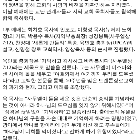
의 50년을 향해 교회의 사명과 비전을 재확인하는 자리였다.
이날 예배에는 교단 관계자들과 지역 교회 목회자들도 참석해
함께 축하했다.
1부 예배는 최치호 목사의 인도로, 이창성 목사(뉴저지 노회
장)의 기도, 박용수 목사(지역부총회장) 성경봉독(사무엘상
7:12), 찬양대 ‘새롭게 만들리’ 특송, 육민호 총회장(UPCA)의
설교, 신명철 장로 교회약사, 영상축사 등의 순서로 진행됐다.
육민호 총회장은 ‘기억하고 감사하고 바라봅시다’(사무엘상
7:12)라는 제목으로 말씀을 전했다. 그는 사무엘이 미스바와
센 사이에 돌을 세우고 “여호와께서 여기까지 우리를 도우셨
다”라고 고백한 본문을 통해, 50주년을 맞은 트렌톤장로교회
의 과거와 현재, 그리고 미래를 조망했다.
육 목사는 “사무엘이 돌을 세운 것은 단순히 승리를 기념하려
는 것이 아니라 하나님의 도우심을 잊지 않기 위해서였다”며
“성경은 끊임없이 ‘기억하라’고 말씀하신다. 출애굽의 유월절
은 하나님의 구원을 자손 대대로 기억하게 하려는 명령이었고,
광야에서 만나를 항아리에 담아두게 하신 것도 후손들에게
‘하나님이 너희를 먹이셨다’고 전하게 하기 위함이었다”라고
말했다.