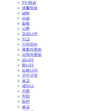
TV/방송
생활정보
날씨
사설
칼럼
시론
오피니언
기고
기자의눈
목회자청빙
사역자청빙
삽니다
팝니다
드립니다
구인구직
설교
세미나
간증
찬양
일반
설교