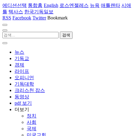
에디션선택
통합홈
English
로스엔젤레스
뉴욕
애틀랜타
시애
틀
텍사스
한국기독일보
RSS
Facebook
Twitter
Bookmark
뉴스
기독교
경제
라이프
오피니언
기독대학
크리스천 잡스
동영상
pdf 보기
더보기
정치
사회
국제
미국교회