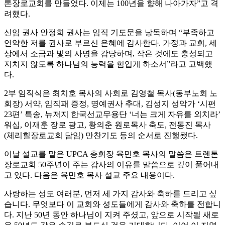
톤장로교회를 만들었다. 이제는 100년을 향해 나아가자”고 격
려했다.
신임 권사 안정희 권사는 임직 기도문을 낭독하며 “부족하고
연약한 저를 권사로 부르신 은혜에 감사한다. 가정과 교회, 세
상에서 소금과 빛의 사명을 감당하며, 작은 것에도 충성되고
지치지 않도록 하나님의 능력을 힘입게 하소서”라고 고백했
다.
2부 임직식은 최치호 목사의 사회로 김영철 목사(동부노회 노
회장) 서약, 임직패 증정, 명예권사 추대, 김성지 성악가 ‘시편
23편’ 특송, 뉴저지 한국선교무용단 ‘너는 크게 자유를 외치라’
워십, 이재훈 장로 광고, 황의춘 원로목사 축도, 전동진 목사
(체리힐장로교회 담임) 만찬기도 등의 순서로 진행됐다.
이날 설교를 맡은 UPCA 총회장 육민호 목사의 말씀은 트렌톤
장로교회 50주년이 주는 감사의 이유를 말씀으로 깊이 풀어내
고 있다. 다음은 육민호 목사 설교 주요 내용이다.
사랑하는 성도 여러분, 먼저 세 가지 감사와 축하를 드리고 싶
습니다. 무엇보다 이 교회와 성도들에게 감사와 축하를 전합니
다. 지난 50년 동안 하나님이 지켜 주셨고, 앞으로 시작될 새로