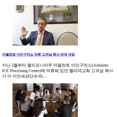
아델란토 이민구치소 억류 고귀남 목사 전격 석방
지난 2월부터 캘리포니아주 아델란토 이민구치소(Adelanto
ICE Processing Center)에 억류돼 있던 멜리데교회 고귀남 목사
가 미 이민세관단속국(…