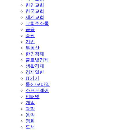
한인교회
한국교회
세계교회
교회주소록
금융
증권
기업
부동산
한인경제
글로벌경제
생활경제
경제일반
IT기기
통신/모바일
소프트웨어
인터넷
게임
과학
음악
영화
도서