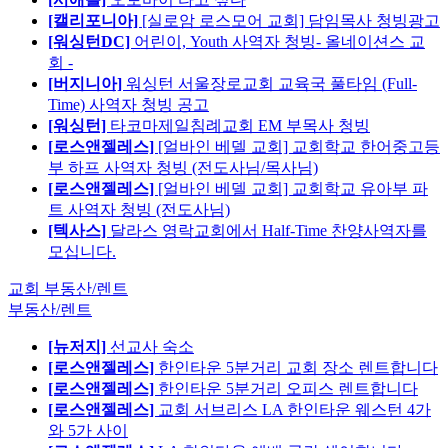
[캘리포니아]
[실로암 로스모어 교회] 담임목사 청빙광고
[워싱턴DC]
어린이, Youth 사역자 청빙- 올네이션스 교
회 -
[버지니아]
워싱턴 서울장로교회 교육국 풀타임 (Full-
Time) 사역자 청빙 공고
[워싱턴]
타코마제일침례교회 EM 부목사 청빙
[로스앤젤레스]
[얼바인 베델 교회] 교회학교 한어중고등
부 하프 사역자 청빙 (전도사님/목사님)
[로스앤젤레스]
[얼바인 베델 교회] 교회학교 유아부 파
트 사역자 청빙 (전도사님)
[텍사스]
달라스 영락교회에서 Half-Time 찬양사역자를
모십니다.
교회 부동산/렌트
부동산/렌트
[뉴저지]
선교사 숙소
[로스앤젤레스]
한인타운 5분거리 교회 장소 렌트합니다
[로스앤젤레스]
한인타운 5분거리 오피스 렌트합니다
[로스앤젤레스]
교회 서브리스 LA 한인타운 웨스턴 4가
와 5가 사이