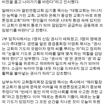
비전을 품고 나아가기를 바란다”라고 인사했다.
말레이시아 열린연합교회 김기홍 목사는 “대형교회는 아니지
만 능력을 가진 교회, 교제와 은혜가 풍성한 교회가 바로 트렌
톤장로교회”라며 “한인들이 어려운 시대적 환경 속에 있지만
이 교회가 은혜의 통로가 되어 끊임없이 공급하는 공동체로 쓰
임받기를 바란다”고 전했다.
2부 임직식에서는 1명의 신임 권사가 세워졌고, 3명의 명예권
사가 추대됐다. 권면을 맡은 증경총회장 이영희 목사는 “권사
는 교회의 기도의 모범이자 영적 씨를 뿌리는 자”라고 정의하
며 “눈물의 기도로 교회의 미래를 열매 맺게 하는 역할을 감당
해야 한다”고 당부했다. 그는 “권사의 ‘권’은 권면의 ‘권’과 같
다. 교우들을 위로하고 격려하며 일으켜 세우는 자가 되어야
한다. 소금이 녹아야 맛을 내듯 자신을 드러내지 않고 교회에
활력을 불어넣는 권사가 되라”고 강조했다.
남부뉴저지 교회협의회장 김일영 목사는 축사에서 “체리힐장
로교회가 동성애 문제로 어려울 때 트렌톤장로교회가 중보해
주었다”며 “반세기 동안 지역 이민사회를 위해 수고한 귀한 교
회”라고 칭찬했다. 이어 “때로는 환희와 기쁨이, 때로는 눈물
의 기도가 있었지만 그 모든 순간을 지나온 것이 오늘의 트렌