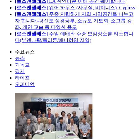
[로스앤젤레스]
LA 한인타운 예배 공간 쉐어합니다
[로스앤젤레스]
웨어 하우스 (사무실, 비지니스)_Cypress
[로스앤젤레스]
주중 저렴하게 저희 사역공간을 나누고
자 합니다.-평신도 성경공부, 소규모 기도회, 소그룹 강
좌, 개인 교습 등 다양한 용도
[로스앤젤레스]
주일 예배와 주중 모임장소를 리스합니
다(부엔나팍/풀러튼/애나하임 지역)
주요뉴스
뉴스
기독교
경제
라이프
오피니언