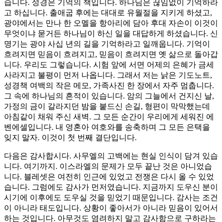
습니다. 성경은 기억의 책입니다. 하나님은 끊임없이 기억하라
고 하십니다. 출애굽 후에는 대대로 유월절을 지키게 하셨고,
광야에서는 만나 한 오멜을 항아리에 담아 후대 자손이 이것이
무엇이냐 묻거든 하나님이 하신 일을 대답하게 하셨습니다. 신
명기는 광야 사십 년의 길을 기억하라고 일깨웁니다. 기억이
흐려지면 믿음이 흐려지고, 믿음이 흐려지면 옛 삶으로 돌아갑
니다. 우리도 그렇습니다. 시험 앞에 서면 어제의 은혜가 금세
사라지고 불평이 먼저 나옵니다. 그래서 저는 낡은 기도노트,
성경책 여백의 작은 메모, 가족사진 한 장에서 자주 멈춥니다.
그 속에 하나님의 흔적이 있습니다. 암의 그늘에서 건지신 날,
가정의 금이 갈라지던 밤을 붙드신 손길, 형편이 막막했는데
아침같이 채워 주신 새벽. 그 모든 순간이 우리에게 세워진 에
벤에셀입니다. 내 영혼아 여호와를 송축하며 그 모든 은택을
잊지 말자. 이것이 첫 번째 결단입니다.
다음은 감사합시다. 사무엘의 고백에는 현실 인식이 담겨 있습
니다. 여기까지. 이스라엘의 문제가 모두 끝난 것은 아니었습
니다. 블레셋은 여전히 인근에 있었고 전쟁은 다시 올 수 있었
습니다. 그럼에도 감사가 먼저였습니다. 지금까지 도우신 분이
시기에 이후에도 도우실 것을 믿었기 때문입니다. 감사는 조건
이 아니라 태도입니다. 상황이 좋아서가 아니라 믿음이 있어서
하는 것입니다. 아무것도 염려하지 말고 감사함으로 구하라는