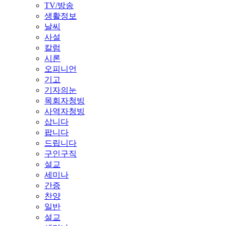
TV/방송
생활정보
날씨
사설
칼럼
시론
오피니언
기고
기자의눈
목회자청빙
사역자청빙
삽니다
팝니다
드립니다
구인구직
설교
세미나
간증
찬양
일반
설교