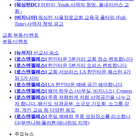
[워싱턴DC]
어린이, Youth 사역자 청빙- 올네이션스 교
회 -
[버지니아]
워싱턴 서울장로교회 교육국 풀타임 (Full-
Time) 사역자 청빙 공고
교회 부동산/렌트
부동산/렌트
[뉴저지]
선교사 숙소
[로스앤젤레스]
한인타운 5분거리 교회 장소 렌트합니다
[로스앤젤레스]
한인타운 5분거리 오피스 렌트합니다
[로스앤젤레스]
교회 서브리스 LA 한인타운 웨스턴 4가
와 5가 사이
[로스앤젤레스]
LA 한인타운 예배 공간 쉐어합니다
[로스앤젤레스]
웨어 하우스 (사무실, 비지니스)_Cypress
[로스앤젤레스]
주중 저렴하게 저희 사역공간을 나누고
자 합니다.-평신도 성경공부, 소규모 기도회, 소그룹 강
좌, 개인 교습 등 다양한 용도
[로스앤젤레스]
주일 예배와 주중 모임장소를 리스합니
다(부엔나팍/풀러튼/애나하임 지역)
주요뉴스