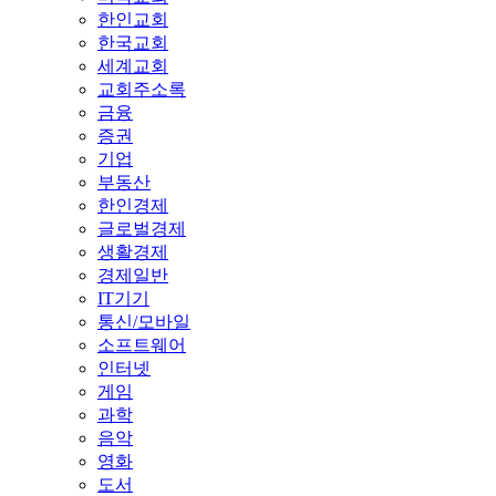
한인교회
한국교회
세계교회
교회주소록
금융
증권
기업
부동산
한인경제
글로벌경제
생활경제
경제일반
IT기기
통신/모바일
소프트웨어
인터넷
게임
과학
음악
영화
도서