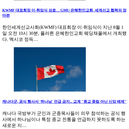
KWMF 대표회장 이·취임식 성료… GMU·은혜한인교회, 세계선교 협력의 장
마련
한인세계선교사회(KWMF) 대표회장 이·취임식이 지난 8월 1
일 오전 10시 30분, 풀러튼 은혜한인교회 웨딩채플에서 개최됐
다. 멕시코 정득…
캐나다군, 공식 행사서 '하나님' 언급 금지... 교계 "종교 중립 아닌 신앙 배제"
캐나다 국방부가 군인과 군종목사들이 의무 참석하는 공식 행
사에서 하나님이나 특정 종교 전통을 언급하지 못하도록 하는
새로운 지…