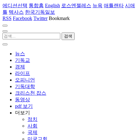
에디션선택
통합홈
English
로스엔젤레스
뉴욕
애틀랜타
시애
틀
텍사스
한국기독일보
RSS
Facebook
Twitter
Bookmark
뉴스
기독교
경제
라이프
오피니언
기독대학
크리스천 잡스
동영상
pdf 보기
더보기
정치
사회
국제
미국교회