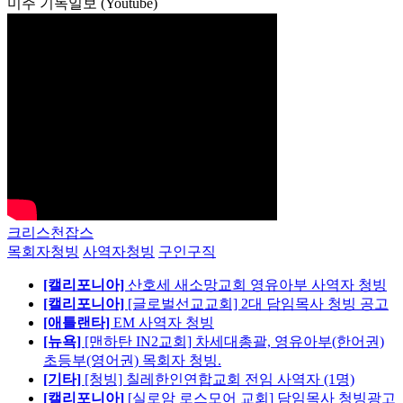
미주 기독일보 (Youtube)
크리스천잡스
목회자청빙
사역자청빙
구인구직
[캘리포니아]
산호세 새소망교회 영유아부 사역자 청빙
[캘리포니아]
[글로벌선교교회] 2대 담임목사 청빙 공고
[애틀랜타]
EM 사역자 청빙
[뉴욕]
[맨하탄 IN2교회] 차세대총괄, 영유아부(한어권)
초등부(영어권) 목회자 청빙.
[기타]
[청빙] 칠레한인연합교회 전임 사역자 (1명)
[캘리포니아]
[실로암 로스모어 교회] 담임목사 청빙광고