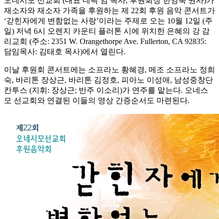
오네시모 선교회 (대표 데릭 임 목사, 후원회장 한영숙 권사)가
재소자와 재소자 가족을 후원하는 제 22회 후원 음악 콘서트가
‘갇힌자에게 변함없는 사랑’이라는 주제로 오는 10월 12일 (주
일) 저녁 6시 오렌지 카운티 플러톤 시에 위치한 은혜의 강 감
리교회 (주소: 2351 W. Orangethorpe Ave. Fullerton, CA 92835:
담임목사: 김태호 목사)에서 열린다.
이날 후원회 콘서트에는 소프라노 황혜경, 메조 소프라노 정희
숙, 바리톤 장상근, 바리톤 김정호, 피아노 이성애, 남성중창단
칸투스 (지휘: 장상근; 반주 이소리)가 연주를 맡는다. 오네스
모 선교회와 연결된 이들의 영상 간증순서도 마련된다.