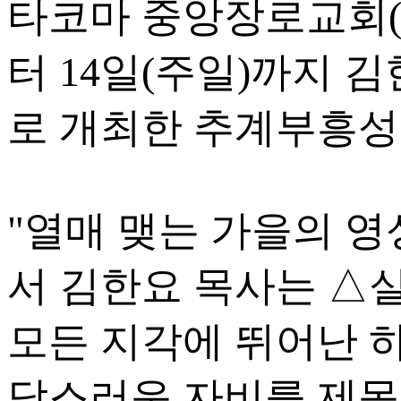
타코마 중앙장로교회(담
터 14일(주일)까지 
로 개최한 추계부흥성
"열매 맺는 가을의 
서 김한요 목사는 △실
모든 지각에 뛰어난 
담스러운 자비를 제목