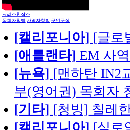
크리스천잡스
목회자청빙
사역자청빙
구인구직
[캘리포니아]
[글로
[애틀랜타]
EM 사
[뉴욕]
[맨하탄 IN
부(영어권) 목회자 
[기타]
[청빙] 칠레
[캘리포니아]
[실로