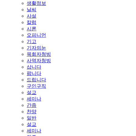
생활정보
날씨
사설
칼럼
시론
오피니언
기고
기자의눈
목회자청빙
사역자청빙
삽니다
팝니다
드립니다
구인구직
설교
세미나
간증
찬양
일반
설교
세미나