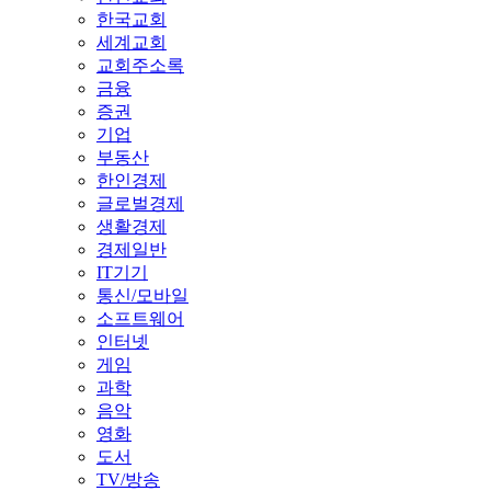
한국교회
세계교회
교회주소록
금융
증권
기업
부동산
한인경제
글로벌경제
생활경제
경제일반
IT기기
통신/모바일
소프트웨어
인터넷
게임
과학
음악
영화
도서
TV/방송