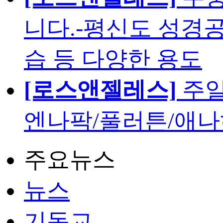
니다.-평신도 성경공
습 등 다양한 용도
[로스앤젤레스]
주일
엔나팍/풀러튼/애나
주요뉴스
뉴스
기독교