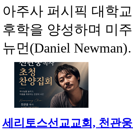
아주사 퍼시픽 대학교(Azus
후학을 양성하며 미주
뉴먼(Daniel Newman
세리토스선교교회, 천관웅