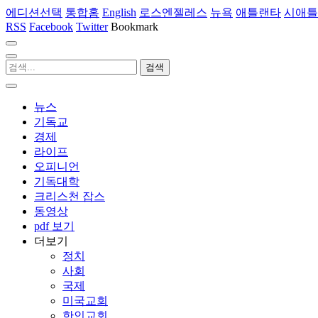
에디션선택
통합홈
English
로스엔젤레스
뉴욕
애틀랜타
시애틀
RSS
Facebook
Twitter
Bookmark
뉴스
기독교
경제
라이프
오피니언
기독대학
크리스천 잡스
동영상
pdf 보기
더보기
정치
사회
국제
미국교회
한인교회