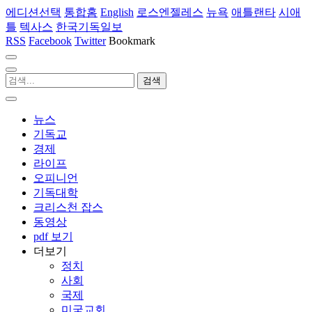
에디션선택
통합홈
English
로스엔젤레스
뉴욕
애틀랜타
시애
틀
텍사스
한국기독일보
RSS
Facebook
Twitter
Bookmark
뉴스
기독교
경제
라이프
오피니언
기독대학
크리스천 잡스
동영상
pdf 보기
더보기
정치
사회
국제
미국교회