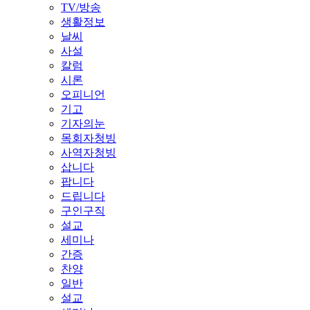
TV/방송
생활정보
날씨
사설
칼럼
시론
오피니언
기고
기자의눈
목회자청빙
사역자청빙
삽니다
팝니다
드립니다
구인구직
설교
세미나
간증
찬양
일반
설교