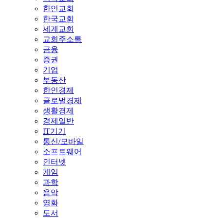
한인교회
한국교회
세계교회
교회주소록
금융
증권
기업
부동산
한인경제
글로벌경제
생활경제
경제일반
IT기기
통신/모바일
소프트웨어
인터넷
게임
과학
음악
영화
도서