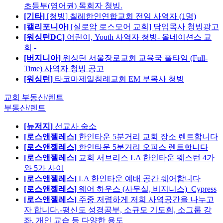
초등부(영어권) 목회자 청빙.
[기타]
[청빙] 칠레한인연합교회 전임 사역자 (1명)
[캘리포니아]
[실로암 로스모어 교회] 담임목사 청빙광고
[워싱턴DC]
어린이, Youth 사역자 청빙- 올네이션스 교
회 -
[버지니아]
워싱턴 서울장로교회 교육국 풀타임 (Full-
Time) 사역자 청빙 공고
[워싱턴]
타코마제일침례교회 EM 부목사 청빙
교회 부동산/렌트
부동산/렌트
[뉴저지]
선교사 숙소
[로스앤젤레스]
한인타운 5분거리 교회 장소 렌트합니다
[로스앤젤레스]
한인타운 5분거리 오피스 렌트합니다
[로스앤젤레스]
교회 서브리스 LA 한인타운 웨스턴 4가
와 5가 사이
[로스앤젤레스]
LA 한인타운 예배 공간 쉐어합니다
[로스앤젤레스]
웨어 하우스 (사무실, 비지니스)_Cypress
[로스앤젤레스]
주중 저렴하게 저희 사역공간을 나누고
자 합니다.-평신도 성경공부, 소규모 기도회, 소그룹 강
좌, 개인 교습 등 다양한 용도