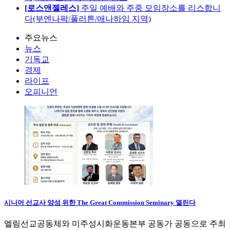
[로스앤젤레스]
주일 예배와 주중 모임장소를 리스합니
다(부엔나팍/풀러튼/애나하임 지역)
주요뉴스
뉴스
기독교
경제
라이프
오피니언
시니어 선교사 양성 위한 The Great Commission Seminary 열린다
엘림선교공동체와 미주성시화운동본부 공동가 공동으로 주최