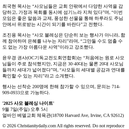
최국현 목사는 “사모님들은 교회 안팎에서 다양한 사역을 감
당하고, 가정과 목회를 동시에 섬기느라 지쳐 있다”며, “이번
모임은 좋은 말씀과 교제, 풍성한 선물을 통해 하루라도 주님
안에서 위로받는 시간이 되기를 바란다”고 전했다.
조진용 목사는 “사모 블레싱은 단순히 보는 행사가 아니라, 함
께 참여하며 은혜를 나누는 자리”라며, “그만둘 수도 멈출 수
도 없는 가장 아름다운 사역”이라고 강조했다.
윤우경 권사(OC기독교전도회연합회)는 “처음에는 원로 사모
님들이 주로 참석했지만, 지금은 30·40대는 물론 20대 사모님
들까지 세대가 넓어졌다”며, “사모들의 세대별 공감과 연대를
확인할 수 있는 자리”라고 소개했다.
행사는 선착순 200명에 한해 참가할 수 있으며, 문의는 714-
909-0933으로 가능하다.
'2025 사모 블레싱 나이트'
9월 7일(주일) 오후 5시
얼바인 베델교회 체육관(18700 Harvard Ave, Irvine, CA 92612)
© 2026 Christianitydaily.com All rights reserved. Do not reproduce