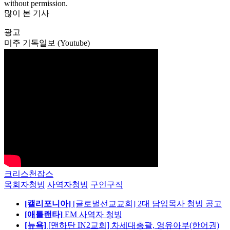
without permission.
많이 본 기사
광고
미주 기독일보 (Youtube)
크리스천잡스
목회자청빙
사역자청빙
구인구직
[캘리포니아]
[글로벌선교교회] 2대 담임목사 청빙 공고
[애틀랜타]
EM 사역자 청빙
[뉴욕]
[맨하탄 IN2교회] 차세대총괄, 영유아부(한어권)