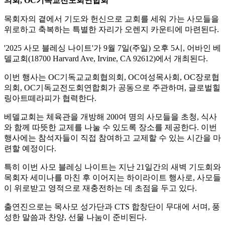
의회, OC기독교전도회연합회
목회자의 곁에서 기도와 헌신으로 교회를 세워 가는 사모들을
위로하고 축복하는 특별한 자리가 오렌지 카운티에 마련된다.
'2025 사모 블레싱 나이트'가 9월 7일(주일) 오후 5시, 어바인 베
델교회(18700 Harvard Ave, Irvine, CA 92612)에서 개최된다.
이번 행사는 OC기독교교회협의회, OC여성목사회, OC장로협
의회, OC기독교전도회연합회가 공동으로 주관하며, 글로벌힐
링아트떼라피가 협력한다.
베델교회는 체육관을 개방해 200여 명의 사모들을 초청, 식사
와 함께 따뜻한 교제를 나눌 수 있도록 장소를 제공한다. 이번
행사에는 참석자들이 직접 참여하고 교제할 수 있는 시간을 마
련할 예정이다.
특히 이번 사모 블레싱 나이트는 지난 21일간의 새벽 기도회와
목회자 세미나를 마친 후 이어지는 하이라이트 행사로, 사모들
이 위로받고 영적으로 재충전하는 데 초점을 두고 있다.
출연진으로는 목사모 성가단과 CTS 합창단이 무대에 서며, 풍
성한 말씀과 찬양, 선물 나눔이 준비된다.