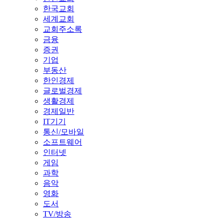
한국교회
세계교회
교회주소록
금융
증권
기업
부동산
한인경제
글로벌경제
생활경제
경제일반
IT기기
통신/모바일
소프트웨어
인터넷
게임
과학
음악
영화
도서
TV/방송