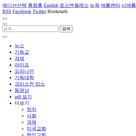
에디션선택
통합홈
English
로스엔젤레스
뉴욕
애틀랜타
시애틀
RSS
Facebook
Twitter
Bookmark
뉴스
기독교
경제
라이프
오피니언
기독대학
크리스천 잡스
동영상
pdf 보기
더보기
정치
사회
국제
미국교회
한인교회