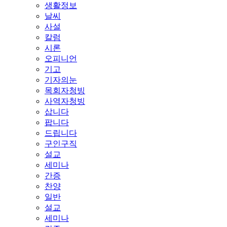
생활정보
날씨
사설
칼럼
시론
오피니언
기고
기자의눈
목회자청빙
사역자청빙
삽니다
팝니다
드립니다
구인구직
설교
세미나
간증
찬양
일반
설교
세미나