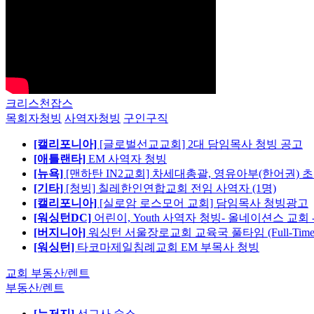
크리스천잡스
목회자청빙
사역자청빙
구인구직
[캘리포니아]
[글로벌선교교회] 2대 담임목사 청빙 공고
[애틀랜타]
EM 사역자 청빙
[뉴욕]
[맨하탄 IN2교회] 차세대총괄, 영유아부(한어권) 
[기타]
[청빙] 칠레한인연합교회 전임 사역자 (1명)
[캘리포니아]
[실로암 로스모어 교회] 담임목사 청빙광고
[워싱턴DC]
어린이, Youth 사역자 청빙- 올네이션스 교회 
[버지니아]
워싱턴 서울장로교회 교육국 풀타임 (Full-Tim
[워싱턴]
타코마제일침례교회 EM 부목사 청빙
교회 부동산/렌트
부동산/렌트
[뉴저지]
선교사 숙소