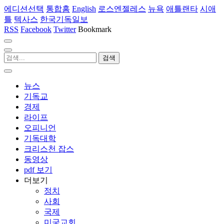
에디션선택
통합홈
English
로스엔젤레스
뉴욕
애틀랜타
시애
틀
텍사스
한국기독일보
RSS
Facebook
Twitter
Bookmark
뉴스
기독교
경제
라이프
오피니언
기독대학
크리스천 잡스
동영상
pdf 보기
더보기
정치
사회
국제
미국교회