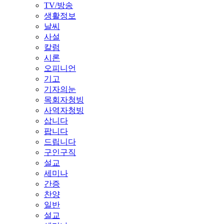
TV/방송
생활정보
날씨
사설
칼럼
시론
오피니언
기고
기자의눈
목회자청빙
사역자청빙
삽니다
팝니다
드립니다
구인구직
설교
세미나
간증
찬양
일반
설교