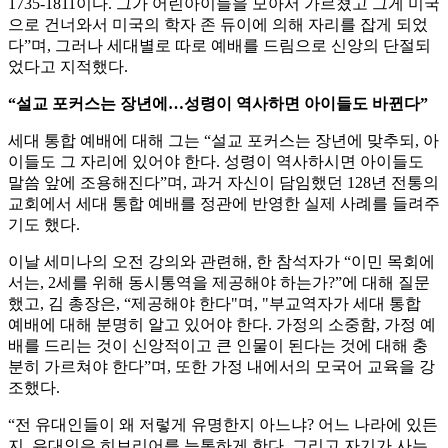
1735-1811이다. 그가 어린아이들을 모아서 가르쳤고 그게 미국
으로 건너와서 미국의 학자 존 듀이에 의해 자리를 잡게 되었
다”며, 그러나 세대별로 따로 예배를 드림으로 신앙의 단절되
었다고 지적했다.
“설교 포커스는 장년에…성령이 역사하면 아이들도 바뀐다”
세대 통합 예배에 대해 그는 “설교 포커스는 장년에 맞추되, 아
이들도 그 자리에 있어야 한다. 성령이 역사하시면 아이들도
말씀 앞에 조용해진다”며, 과거 자신이 담임했던 128년 전통의
교회에서 세대 통합 예배를 정관에 반영한 실제 사례를 들려주
기도 했다.
이날 세미나의 오전 강의와 관련해, 한 참석자가 “이민 목회에
서는, 2세를 위해 동시통역을 제공해야 하는가?”에 대해 질문
했고, 김 총장은, “제공해야 한다"며, "부교역자가 세대 통합
예배에 대해 분명히 알고 있어야 한다. 가정의 소중함, 가정 예
배를 드리는 것이 신앙적이고 큰 인물이 된다는 것에 대해 충
분히 가르쳐야 한다”며, 또한 가정 내에서의 모국어 교육을 강
조했다.
“전 유대인들이 왜 저렇게 유명한지 아느냐? 어느 나라에 있든
지, 유대인은 히브리어를 능통하게 한다. 그리고 자기가 사는