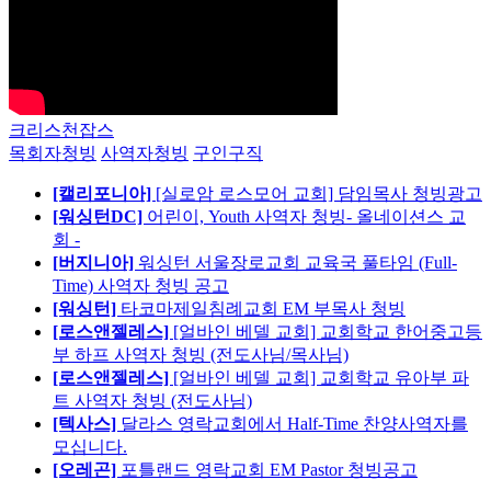
크리스천잡스
목회자청빙
사역자청빙
구인구직
[캘리포니아]
[실로암 로스모어 교회] 담임목사 청빙광고
[워싱턴DC]
어린이, Youth 사역자 청빙- 올네이션스 교
회 -
[버지니아]
워싱턴 서울장로교회 교육국 풀타임 (Full-
Time) 사역자 청빙 공고
[워싱턴]
타코마제일침례교회 EM 부목사 청빙
[로스앤젤레스]
[얼바인 베델 교회] 교회학교 한어중고등
부 하프 사역자 청빙 (전도사님/목사님)
[로스앤젤레스]
[얼바인 베델 교회] 교회학교 유아부 파
트 사역자 청빙 (전도사님)
[텍사스]
달라스 영락교회에서 Half-Time 찬양사역자를
모십니다.
[오레곤]
포틀랜드 영락교회 EM Pastor 청빙공고