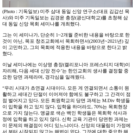
(Photo : 기독일보) 미주 삼대 동일 신앙 연구소(대표 김갑선 목
사)와 미주 기독일보는 김경윤 총장(광신대학교)를 초청해 삼
대 동일 신앙 목회 세미나를 개최했다.
그는 이 세미나가, 단순히 1~2개월 준비한 내용을 바탕으로 한
것이 아닌, 목포 창조교회에서 목회하면서(2003년~2021년) 깊
이 고민하고, 그의 목회에 적용한 내용을 바탕으로 한다고 밝
혔다.
이날 세미나에는 이상명 총장(캘리포니아 프레스티지 대학)이
자리해, 다음 세대 신앙 전수’는 한인교회의 생사를 결정할 중
요한 당면 과제라며, 경각심을 일깨웠다.
“우리 시대가 초연결 시대이다. 모든 게 연결되면서 소통이 원
활하고 세대간 단절이 이어져야 함에도 불구하고 그 간격이 점
점 벌어지고 있다. 모든 회원학교의 당면 과제는 M.Div 학생들
이 입학을 하고 있지 않다. 입학을 하더라도, 70%는 목회현장
으로 가지 않는다. 앵글로 색슨 백인 학생들은 목회학 석사과
정에 입학을 하고 있지 않다. 신학 교육 기관이 당면한 과제는
이 문제의 해결점이 어디 있느냐이다. 신앙의 대물림이 가정에
서 부터 시작되지 않고는 해법이 없다. 그것에 대한 중요한 해