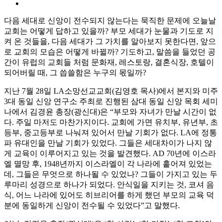
다음 세대로 신앙이 전수되지 않는다는 묵직한 문제에 오늘날
교회는 어떻게 답하고 있을까? 부모 세대가 눈물과 기도로 지
켜 온 것들을, 다음 세대가 그 가치를 알아보지 못한다면, 앞으
로 교회의 모습은 어떻게 바뀔까? 기도하고, 말씀을 들었던 공
간이 유럽의 교회들 처럼 문화재, 레스토랑, 결혼식장, 호텔이
되어버릴 때, 그 씁쓸함은 누구의 몫일까?
지난 7월 28일 LA소망선교교회(김영호 목사)에서 본지와 미주
3대 동일 신앙 연구소 주최로 진행된 삼대 동일 신앙 목회 세미
나에서 김경윤 총장(광신대)은 “부모와 자녀가 만날 시간이 없
다. 주일 마저도 마찬가지이다. 교회에 가면 유치부, 유년부, 초
등부, 중고등부로 나눠져 있어서 만날 기회가 없다. LA에 정통
파 유대인을 만날 기회가 있었다. 그들은 세대차이가 나지 않
게 교육이 이루어지고 있는 것을 발견했다. AD 70년에 이스라
엘 멸망 후, 1948년까지 이스라엘이 각 나라에 흩어져 있었는
데, 그들은 무엇으로 하나될 수 있었나? 그들이 가지고 있는 두
루마리 성경으로 하나가 되었다. 안식일을 지키는 것, 코셔 음
식, 어느 나라에 있어도 히브리어를 하게 했던 부모의 교육 덕
분에 동일하게 신앙이 전수될 수 있었다”고 말했다.