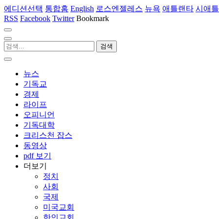
에디션선택
통합홈
English
로스엔젤레스
뉴욕
애틀랜타
시애틀
RSS
Facebook
Twitter
Bookmark
뉴스
기독교
경제
라이프
오피니언
기독대학
크리스천 잡스
동영상
pdf 보기
더보기
정치
사회
국제
미국교회
한인교회