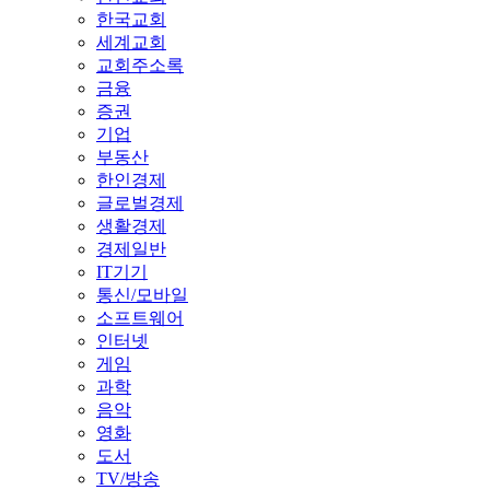
한국교회
세계교회
교회주소록
금융
증권
기업
부동산
한인경제
글로벌경제
생활경제
경제일반
IT기기
통신/모바일
소프트웨어
인터넷
게임
과학
음악
영화
도서
TV/방송