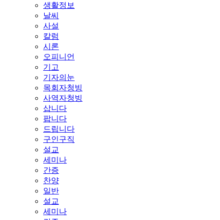
생활정보
날씨
사설
칼럼
시론
오피니언
기고
기자의눈
목회자청빙
사역자청빙
삽니다
팝니다
드립니다
구인구직
설교
세미나
간증
찬양
일반
설교
세미나