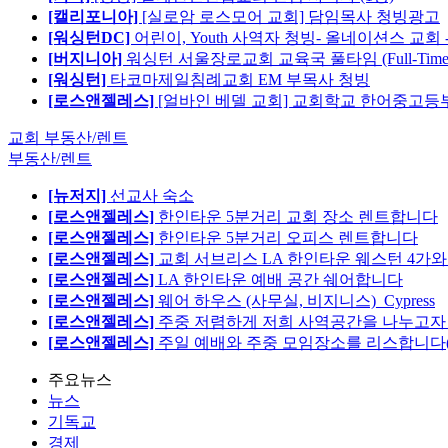
[캘리포니아]
[실로암 로스모어 교회] 담임목사 청빙광고
[워싱턴DC]
어린이, Youth 사역자 청빙- 올네이션스 교회 
[버지니아]
워싱턴 서울장로교회 교육국 풀타임 (Full-Tim
[워싱턴]
타코마제일침례교회 EM 부목사 청빙
[로스앤젤레스]
[얼바인 베델 교회] 교회학교 한어중고등부
교회 부동산/렌트
부동산/렌트
[뉴저지]
선교사 숙소
[로스앤젤레스]
한인타운 5분거리 교회 장소 렌트합니다
[로스앤젤레스]
한인타운 5분거리 오피스 렌트합니다
[로스앤젤레스]
교회 서브리스 LA 한인타운 웨스턴 4가와
[로스앤젤레스]
LA 한인타운 예배 공간 쉐어합니다
[로스앤젤레스]
웨어 하우스 (사무실, 비지니스)_Cypress
[로스앤젤레스]
주중 저렴하게 저희 사역공간을 나누고자 합
[로스앤젤레스]
주일 예배와 주중 모임장소를 리스합니다
주요뉴스
뉴스
기독교
경제