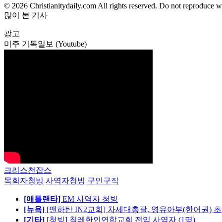
© 2026 Christianitydaily.com All rights reserved. Do not reproduce w
많이 본 기사
광고
미주 기독일보 (Youtube)
크리스천잡스
목회자청빙
사역자청빙
구인구직
[애틀랜타]
EM 사역자 청빙
[뉴욕]
[맨하탄 IN2교회] 차세대총괄, 영유아부(한어권) 
[기타]
[청빙] 칠레한인연합교회 전임 사역자 (1명)