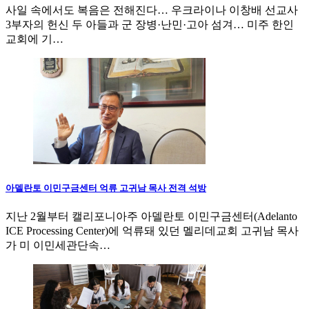
사일 속에서도 복음은 전해진다… 우크라이나 이창배 선교사
3부자의 헌신 두 아들과 군 장병·난민·고아 섬겨… 미주 한인
교회에 기…
아델란토 이민구금센터 억류 고귀남 목사 전격 석방
지난 2월부터 캘리포니아주 아델란토 이민구금센터(Adelanto
ICE Processing Center)에 억류돼 있던 멜리데교회 고귀남 목사
가 미 이민세관단속…