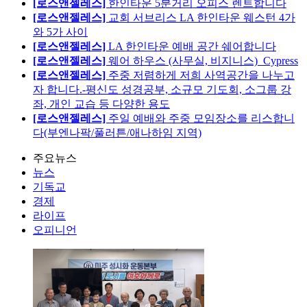
[로스앤젤레스]
한인타운 5분거리 오피스 렌트합니다
[로스앤젤레스]
교회 서브리스 LA 한인타운 웨스턴 4가
와 5가 사이
[로스앤젤레스]
LA 한인타운 예배 공간 쉐어합니다
[로스앤젤레스]
웨어 하우스 (사무실, 비지니스)_Cypress
[로스앤젤레스]
주중 저렴하게 저희 사역공간을 나누고
자 합니다.-평신도 성경공부, 소규모 기도회, 소그룹 강
좌, 개인 교습 등 다양한 용도
[로스앤젤레스]
주일 예배와 주중 모임장소를 리스합니
다(부엔나팍/풀러튼/애나하임 지역)
주요뉴스
뉴스
기독교
경제
라이프
오피니언