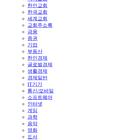
한인교회
한국교회
세계교회
교회주소록
금융
증권
기업
부동산
한인경제
글로벌경제
생활경제
경제일반
IT기기
통신/모바일
소프트웨어
인터넷
게임
과학
음악
영화
도서