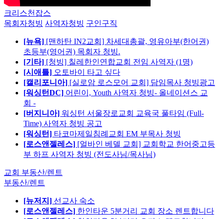
크리스천잡스
목회자청빙
사역자청빙
구인구직
[뉴욕]
[맨하탄 IN2교회] 차세대총괄, 영유아부(한어권)
초등부(영어권) 목회자 청빙.
[기타]
[청빙] 칠레한인연합교회 전임 사역자 (1명)
[시애틀]
오토바이 타고 싶다
[캘리포니아]
[실로암 로스모어 교회] 담임목사 청빙광고
[워싱턴DC]
어린이, Youth 사역자 청빙- 올네이션스 교
회 -
[버지니아]
워싱턴 서울장로교회 교육국 풀타임 (Full-
Time) 사역자 청빙 공고
[워싱턴]
타코마제일침례교회 EM 부목사 청빙
[로스앤젤레스]
[얼바인 베델 교회] 교회학교 한어중고등
부 하프 사역자 청빙 (전도사님/목사님)
교회 부동산/렌트
부동산/렌트
[뉴저지]
선교사 숙소
[로스앤젤레스]
한인타운 5분거리 교회 장소 렌트합니다