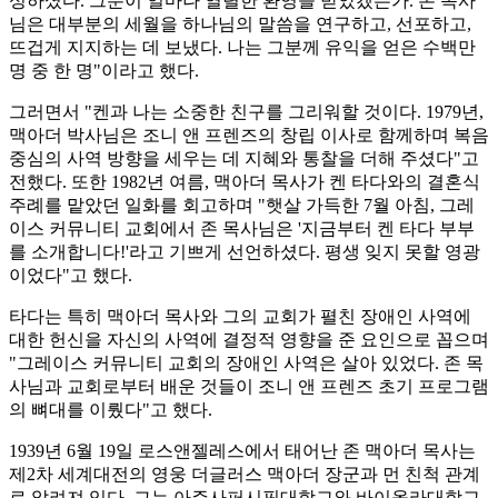
성하셨다. 그분이 얼마나 열렬한 환영을 받았겠는가. 존 목사
님은 대부분의 세월을 하나님의 말씀을 연구하고, 선포하고,
뜨겁게 지지하는 데 보냈다. 나는 그분께 유익을 얻은 수백만
명 중 한 명"이라고 했다.
그러면서 "켄과 나는 소중한 친구를 그리워할 것이다. 1979년,
맥아더 박사님은 조니 앤 프렌즈의 창립 이사로 함께하며 복음
중심의 사역 방향을 세우는 데 지혜와 통찰을 더해 주셨다"고
전했다. 또한 1982년 여름, 맥아더 목사가 켄 타다와의 결혼식
주례를 맡았던 일화를 회고하며 "햇살 가득한 7월 아침, 그레
이스 커뮤니티 교회에서 존 목사님은 '지금부터 켄 타다 부부
를 소개합니다!'라고 기쁘게 선언하셨다. 평생 잊지 못할 영광
이었다"고 했다.
타다는 특히 맥아더 목사와 그의 교회가 펼친 장애인 사역에
대한 헌신을 자신의 사역에 결정적 영향을 준 요인으로 꼽으며
"그레이스 커뮤니티 교회의 장애인 사역은 살아 있었다. 존 목
사님과 교회로부터 배운 것들이 조니 앤 프렌즈 초기 프로그램
의 뼈대를 이뤘다"고 했다.
1939년 6월 19일 로스앤젤레스에서 태어난 존 맥아더 목사는
제2차 세계대전의 영웅 더글러스 맥아더 장군과 먼 친척 관계
로 알려져 있다. 그는 아주사퍼시픽대학교와 바이올라대학교