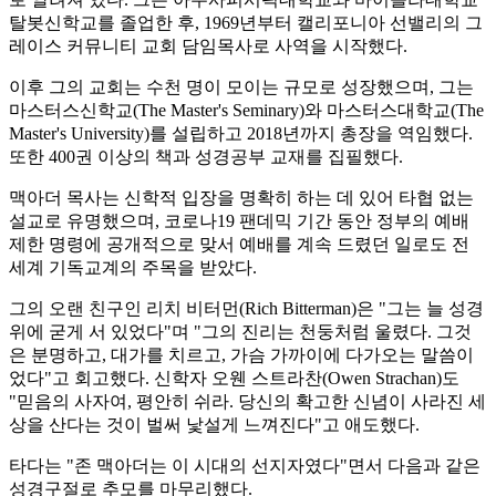
탈봇신학교를 졸업한 후, 1969년부터 캘리포니아 선밸리의 그
레이스 커뮤니티 교회 담임목사로 사역을 시작했다.
이후 그의 교회는 수천 명이 모이는 규모로 성장했으며, 그는
마스터스신학교(The Master's Seminary)와 마스터스대학교(The
Master's University)를 설립하고 2018년까지 총장을 역임했다.
또한 400권 이상의 책과 성경공부 교재를 집필했다.
맥아더 목사는 신학적 입장을 명확히 하는 데 있어 타협 없는
설교로 유명했으며, 코로나19 팬데믹 기간 동안 정부의 예배
제한 명령에 공개적으로 맞서 예배를 계속 드렸던 일로도 전
세계 기독교계의 주목을 받았다.
그의 오랜 친구인 리치 비터먼(Rich Bitterman)은 "그는 늘 성경
위에 굳게 서 있었다"며 "그의 진리는 천둥처럼 울렸다. 그것
은 분명하고, 대가를 치르고, 가슴 가까이에 다가오는 말씀이
었다"고 회고했다. 신학자 오웬 스트라찬(Owen Strachan)도
"믿음의 사자여, 평안히 쉬라. 당신의 확고한 신념이 사라진 세
상을 산다는 것이 벌써 낯설게 느껴진다"고 애도했다.
타다는 "존 맥아더는 이 시대의 선지자였다"면서 다음과 같은
성경구절로 추모를 마무리했다.