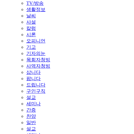
TV/방송
생활정보
날씨
사설
칼럼
시론
오피니언
기고
기자의눈
목회자청빙
사역자청빙
삽니다
팝니다
드립니다
구인구직
설교
세미나
간증
찬양
일반
설교