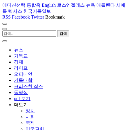
에디션선택
통합홈
English
로스엔젤레스
뉴욕
애틀랜타
시애
틀
텍사스
한국기독일보
RSS
Facebook
Twitter
Bookmark
뉴스
기독교
경제
라이프
오피니언
기독대학
크리스천 잡스
동영상
pdf 보기
더보기
정치
사회
국제
미국교회