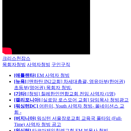
크리스천잡스
목회자청빙
사역자청빙
구인구직
[애틀랜타]
EM 사역자 청빙
[뉴욕]
[맨하탄 IN2교회] 차세대총괄, 영유아부(한어권)
초등부(영어권) 목회자 청빙.
[기타]
[청빙] 칠레한인연합교회 전임 사역자 (1명)
[캘리포니아]
[실로암 로스모어 교회] 담임목사 청빙광고
[워싱턴DC]
어린이, Youth 사역자 청빙- 올네이션스 교
회 -
[버지니아]
워싱턴 서울장로교회 교육국 풀타임 (Full-
Time) 사역자 청빙 공고
[워싱턴]
타코마제일침례교회 EM 부목사 청빙