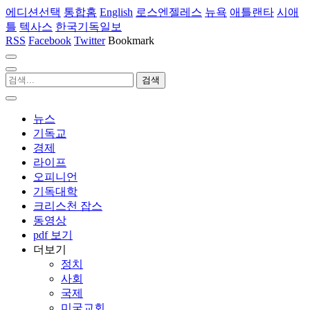
에디션선택
통합홈
English
로스엔젤레스
뉴욕
애틀랜타
시애
틀
텍사스
한국기독일보
RSS
Facebook
Twitter
Bookmark
뉴스
기독교
경제
라이프
오피니언
기독대학
크리스천 잡스
동영상
pdf 보기
더보기
정치
사회
국제
미국교회