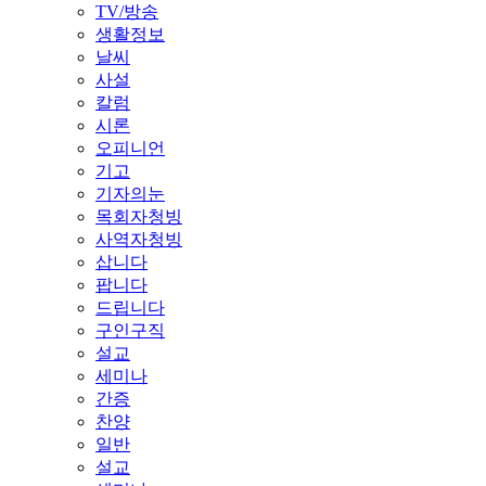
TV/방송
생활정보
날씨
사설
칼럼
시론
오피니언
기고
기자의눈
목회자청빙
사역자청빙
삽니다
팝니다
드립니다
구인구직
설교
세미나
간증
찬양
일반
설교