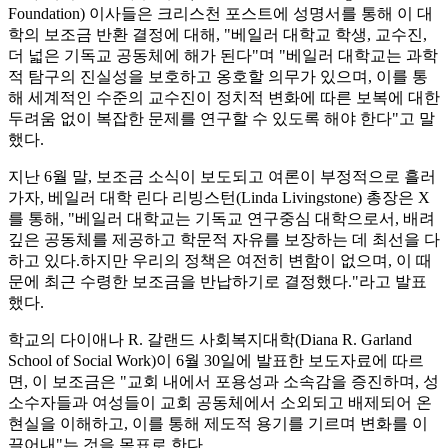
Foundation) 이사들은 크리스천 포스트에 성명서를 통해 이 대
학의 보조금 반환 결정에 대해, "베일러 대학교 학생, 교수진,
더 넓은 기독교 공동체에 해가 된다"며 "베일러 대학교는 과학
적 탐구의 진실성을 보호하고 옹호할 의무가 있으며, 이를 통
해 세계적인 수준의 교수진이 정치적 변화에 따른 보복에 대한
두려움 없이 복잡한 문제를 연구할 수 있도록 해야 한다"고 말
했다.
지난 6월 말, 보조금 소식이 보도되고 여론이 부정적으로 흘러
가자, 베일러 대학 린다 리빙스턴(Linda Livingstone) 총장은 X
를 통해, "베일러 대학교는 기독교 연구중심 대학으로서, 배려
깊은 공동체를 제공하고 학문적 자유를 보장하는 데 최선을 다
하고 있다.하지만 우리의 정책은 여전히 변함이 없으며, 이 때
문에 최근 수령한 보조금을 반납하기로 결정했다."라고 발표
했다.
학교의 다이애나 R. 갈랜드 사회복지대학(Diana R. Garland
School of Social Work)이 6월 30일에 발표한 보도자료에 따르
면, 이 보조금은 "교회 내에서 포용성과 소속감을 증진하며, 성
소수자들과 여성들이 교회 공동체에서 소외되고 배제되어 온
현실을 이해하고, 이를 통해 제도적 용기를 기르며 변화를 이
끌어내"는 것을 목표로 한다.