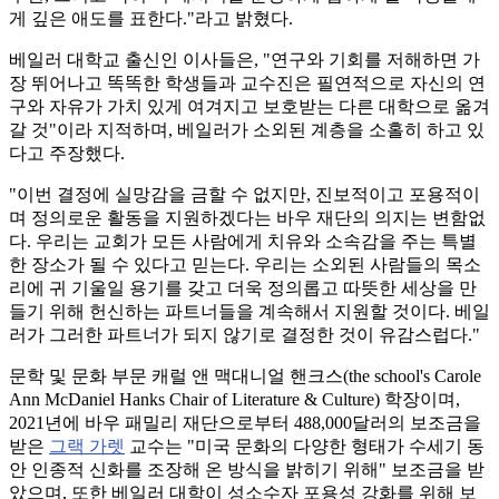
게 깊은 애도를 표한다."라고 밝혔다.
베일러 대학교 출신인 이사들은, "연구와 기회를 저해하면 가
장 뛰어나고 똑똑한 학생들과 교수진은 필연적으로 자신의 연
구와 자유가 가치 있게 여겨지고 보호받는 다른 대학으로 옮겨
갈 것"이라 지적하며, 베일러가 소외된 계층을 소홀히 하고 있
다고 주장했다.
"이번 결정에 실망감을 금할 수 없지만, 진보적이고 포용적이
며 정의로운 활동을 지원하겠다는 바우 재단의 의지는 변함없
다. 우리는 교회가 모든 사람에게 치유와 소속감을 주는 특별
한 장소가 될 수 있다고 믿는다. 우리는 소외된 사람들의 목소
리에 귀 기울일 용기를 갖고 더욱 정의롭고 따뜻한 세상을 만
들기 위해 헌신하는 파트너들을 계속해서 지원할 것이다. 베일
러가 그러한 파트너가 되지 않기로 결정한 것이 유감스럽다."
문학 및 문화 부문 캐럴 앤 맥대니얼 핸크스(the school's Carole
Ann McDaniel Hanks Chair of Literature & Culture) 학장이며,
2021년에 바우 패밀리 재단으로부터 488,000달러의 보조금을
받은
그랙 가렛
교수는 "미국 문화의 다양한 형태가 수세기 동
안 인종적 신화를 조장해 온 방식을 밝히기 위해" 보조금을 받
았으며, 또한 베일러 대학이 성소수자 포용성 강화를 위해 보