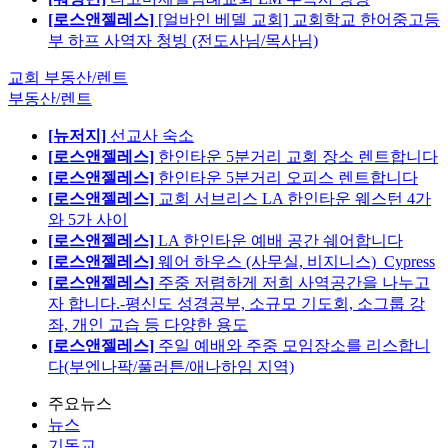
[로스앤젤레스]
[얼바인 베델 교회] 교회학교 한어중고등
부 하프 사역자 청빙 (전도사님/목사님)
교회 부동산/렌트
부동산/렌트
[뉴저지]
선교사 숙소
[로스앤젤레스]
한인타운 5분거리 교회 장소 렌트합니다
[로스앤젤레스]
한인타운 5분거리 오피스 렌트합니다
[로스앤젤레스]
교회 서브리스 LA 한인타운 웨스턴 4가
와 5가 사이
[로스앤젤레스]
LA 한인타운 예배 공간 쉐어합니다
[로스앤젤레스]
웨어 하우스 (사무실, 비지니스)_Cypress
[로스앤젤레스]
주중 저렴하게 저희 사역공간을 나누고
자 합니다.-평신도 성경공부, 소규모 기도회, 소그룹 강
좌, 개인 교습 등 다양한 용도
[로스앤젤레스]
주일 예배와 주중 모임장소를 리스합니
다(부엔나팍/풀러튼/애나하임 지역)
주요뉴스
뉴스
기독교