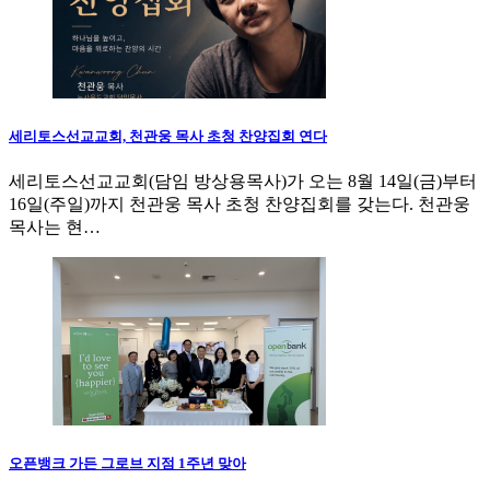
세리토스선교교회, 천관웅 목사 초청 찬양집회 연다
세리토스선교교회(담임 방상용목사)가 오는 8월 14일(금)부터
16일(주일)까지 천관웅 목사 초청 찬양집회를 갖는다. 천관웅
목사는 현…
오픈뱅크 가든 그로브 지점 1주년 맞아