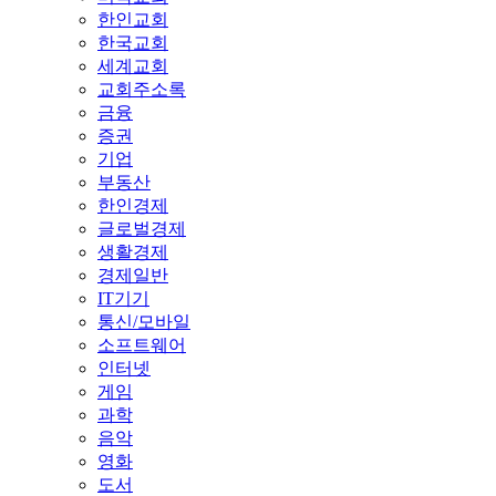
한인교회
한국교회
세계교회
교회주소록
금융
증권
기업
부동산
한인경제
글로벌경제
생활경제
경제일반
IT기기
통신/모바일
소프트웨어
인터넷
게임
과학
음악
영화
도서