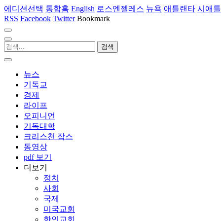
에디션선택
통합홈
English
로스엔젤레스
뉴욕
애틀랜타
시애틀
RSS
Facebook
Twitter
Bookmark
뉴스
기독교
경제
라이프
오피니언
기독대학
크리스천 잡스
동영상
pdf 보기
더보기
정치
사회
국제
미국교회
한인교회