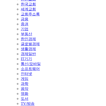
한국교회
세계교회
교회주소록
금융
증권
기업
부동산
한인경제
글로벌경제
생활경제
경제일반
IT기기
통신/모바일
소프트웨어
인터넷
게임
과학
음악
영화
도서
TV/방송