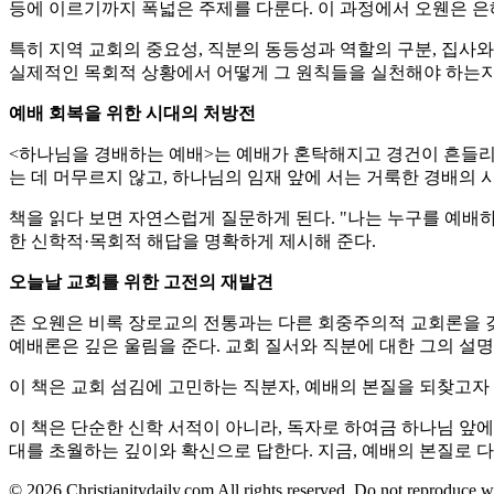
등에 이르기까지 폭넓은 주제를 다룬다. 이 과정에서 오웬은 은
특히 지역 교회의 중요성, 직분의 동등성과 역할의 구분, 집사와
실제적인 목회적 상황에서 어떻게 그 원칙들을 실천해야 하는
예배 회복을 위한 시대의 처방전
<하나님을 경배하는 예배>는 예배가 혼탁해지고 경건이 흔들리는
는 데 머무르지 않고, 하나님의 임재 앞에 서는 거룩한 경배의
책을 읽다 보면 자연스럽게 질문하게 된다. "나는 누구를 예배하는
한 신학적·목회적 해답을 명확하게 제시해 준다.
오늘날 교회를 위한 고전의 재발견
존 오웬은 비록 장로교의 전통과는 다른 회중주의적 교회론을 갖
예배론은 깊은 울림을 준다. 교회 질서와 직분에 대한 그의 설
이 책은 교회 섬김에 고민하는 직분자, 예배의 본질을 되찾고자
이 책은 단순한 신학 서적이 아니라, 독자로 하여금 하나님 앞에
대를 초월하는 깊이와 확신으로 답한다. 지금, 예배의 본질로 다
© 2026 Christianitydaily.com All rights reserved. Do not reproduce w