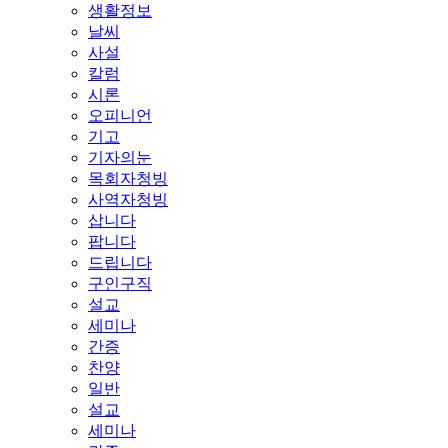
생활정보
날씨
사설
칼럼
시론
오피니언
기고
기자의눈
목회자청빙
사역자청빙
삽니다
팝니다
드립니다
구인구직
설교
세미나
간증
찬양
일반
설교
세미나