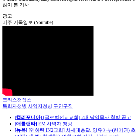
많이 본 기사
광고
미주 기독일보 (Youtube)
크리스천잡스
목회자청빙
사역자청빙
구인구직
[캘리포니아]
[글로벌선교교회] 2대 담임목사 청빙 공고
[애틀랜타]
EM 사역자 청빙
[뉴욕]
[맨하탄 IN2교회] 차세대총괄, 영유아부(한어권) 