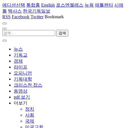
에디션선택
통합홈
English
로스엔젤레스
뉴욕
애틀랜타
시애
틀
텍사스
한국기독일보
RSS
Facebook
Twitter
Bookmark
뉴스
기독교
경제
라이프
오피니언
기독대학
크리스천 잡스
동영상
pdf 보기
더보기
정치
사회
국제
미국교회