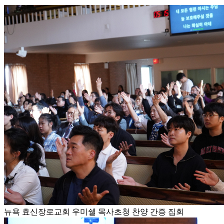
뉴욕 효신장로교회 우미쉘 목사초청 찬양 간증 집회