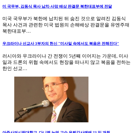
미 국무부, 김동식 목사 납치·사망 배상 판결문 북한대표부에 전달
미국 국무부가 북한에 납치된 뒤 숨진 것으로 알려진 김동식
목사 사건과 관련한 미국 법원의 손해배상 판결문을 유엔주재
북한대표부…
우크라이나 선교사 3부자의 헌신 "미사일 속에서도 복음은 전해진다"
러시아와 우크라이나 간 전쟁이 5년째 이어지는 가운데, 미사
일과 드론의 위협 속에서도 현장을 떠나지 않고 복음을 전하는
한인 선교…
아주사퍼시픽대학교, 다니엘 뉴먼 교수 은퇴감사예배 23 일 개최