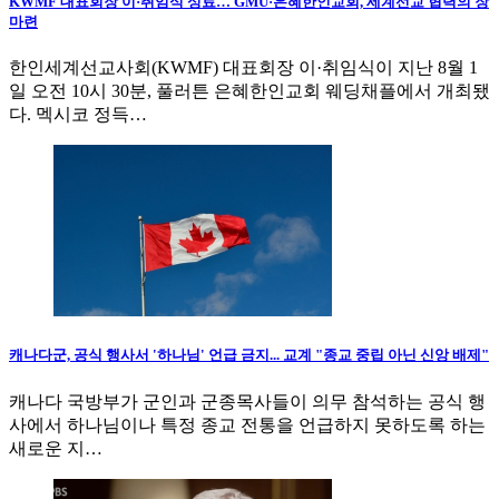
KWMF 대표회장 이·취임식 성료… GMU·은혜한인교회, 세계선교 협력의 장
마련
한인세계선교사회(KWMF) 대표회장 이·취임식이 지난 8월 1
일 오전 10시 30분, 풀러튼 은혜한인교회 웨딩채플에서 개최됐
다. 멕시코 정득…
캐나다군, 공식 행사서 '하나님' 언급 금지... 교계 "종교 중립 아닌 신앙 배제"
캐나다 국방부가 군인과 군종목사들이 의무 참석하는 공식 행
사에서 하나님이나 특정 종교 전통을 언급하지 못하도록 하는
새로운 지…