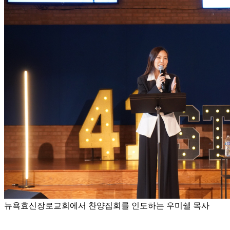
뉴욕효신장로교회에서 찬양집회를 인도하는 우미쉘 목사