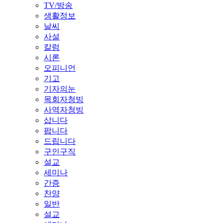
TV/방송
생활정보
날씨
사설
칼럼
시론
오피니언
기고
기자의눈
목회자청빙
사역자청빙
삽니다
팝니다
드립니다
구인구직
설교
세미나
간증
찬양
일반
설교