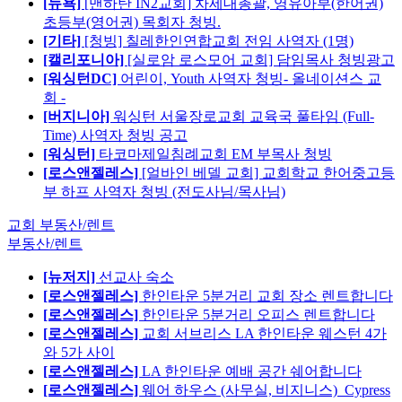
[뉴욕]
[맨하탄 IN2교회] 차세대총괄, 영유아부(한어권)
초등부(영어권) 목회자 청빙.
[기타]
[청빙] 칠레한인연합교회 전임 사역자 (1명)
[캘리포니아]
[실로암 로스모어 교회] 담임목사 청빙광고
[워싱턴DC]
어린이, Youth 사역자 청빙- 올네이션스 교
회 -
[버지니아]
워싱턴 서울장로교회 교육국 풀타임 (Full-
Time) 사역자 청빙 공고
[워싱턴]
타코마제일침례교회 EM 부목사 청빙
[로스앤젤레스]
[얼바인 베델 교회] 교회학교 한어중고등
부 하프 사역자 청빙 (전도사님/목사님)
교회 부동산/렌트
부동산/렌트
[뉴저지]
선교사 숙소
[로스앤젤레스]
한인타운 5분거리 교회 장소 렌트합니다
[로스앤젤레스]
한인타운 5분거리 오피스 렌트합니다
[로스앤젤레스]
교회 서브리스 LA 한인타운 웨스턴 4가
와 5가 사이
[로스앤젤레스]
LA 한인타운 예배 공간 쉐어합니다
[로스앤젤레스]
웨어 하우스 (사무실, 비지니스)_Cypress