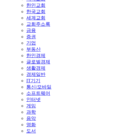
한인교회
한국교회
세계교회
교회주소록
금융
증권
기업
부동산
한인경제
글로벌경제
생활경제
경제일반
IT기기
통신/모바일
소프트웨어
인터넷
게임
과학
음악
영화
도서