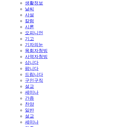
생활정보
날씨
사설
칼럼
시론
오피니언
기고
기자의눈
목회자청빙
사역자청빙
삽니다
팝니다
드립니다
구인구직
설교
세미나
간증
찬양
일반
설교
세미나