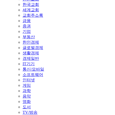
한국교회
세계교회
교회주소록
금융
증권
기업
부동산
한인경제
글로벌경제
생활경제
경제일반
IT기기
통신/모바일
소프트웨어
인터넷
게임
과학
음악
영화
도서
TV/방송