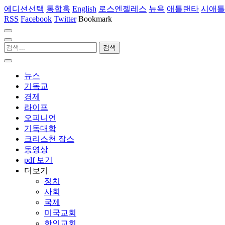
에디션선택
통합홈
English
로스엔젤레스
뉴욕
애틀랜타
시애틀
RSS
Facebook
Twitter
Bookmark
뉴스
기독교
경제
라이프
오피니언
기독대학
크리스천 잡스
동영상
pdf 보기
더보기
정치
사회
국제
미국교회
한인교회