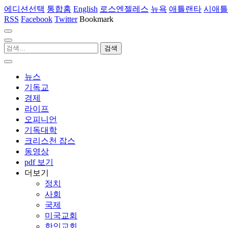
에디션선택
통합홈
English
로스엔젤레스
뉴욕
애틀랜타
시애틀
RSS
Facebook
Twitter
Bookmark
뉴스
기독교
경제
라이프
오피니언
기독대학
크리스천 잡스
동영상
pdf 보기
더보기
정치
사회
국제
미국교회
한인교회