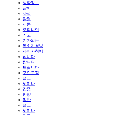
생활정보
날씨
사설
칼럼
시론
오피니언
기고
기자의눈
목회자청빙
사역자청빙
삽니다
팝니다
드립니다
구인구직
설교
세미나
간증
찬양
일반
설교
세미나