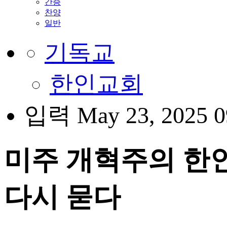
간증
찬양
일반
기독교
한인교회
입력 May 23, 2025 0
미주 개혁주의 한인
다시 묻다