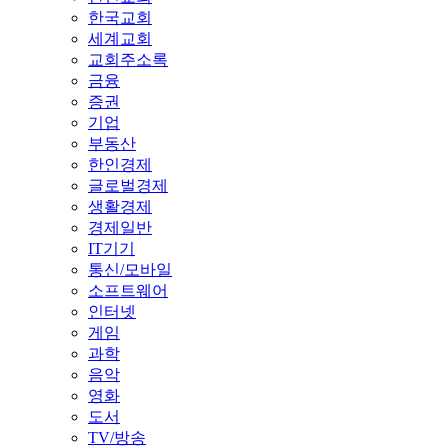
한국교회
세계교회
교회주소록
금융
증권
기업
부동산
한인경제
글로벌경제
생활경제
경제일반
IT기기
통신/모바일
소프트웨어
인터넷
게임
과학
음악
영화
도서
TV/방송