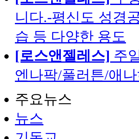
니다.-평신도 성경공
습 등 다양한 용도
[로스앤젤레스]
주일
엔나팍/풀러튼/애나
주요뉴스
뉴스
기독교