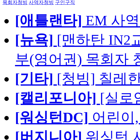
목회자청빙
사역자청빙
구인구직
[애틀랜타]
EM 사
[뉴욕]
[맨하탄 IN
부(영어권) 목회자 
[기타]
[청빙] 칠레
[캘리포니아]
[실로
[워싱턴DC]
어린이,
[버지니아]
워싱턴 서