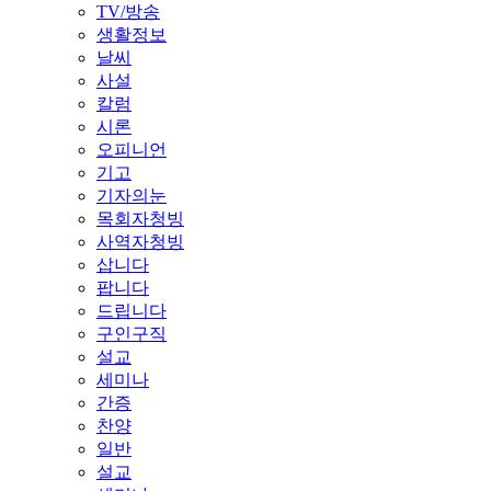
TV/방송
생활정보
날씨
사설
칼럼
시론
오피니언
기고
기자의눈
목회자청빙
사역자청빙
삽니다
팝니다
드립니다
구인구직
설교
세미나
간증
찬양
일반
설교