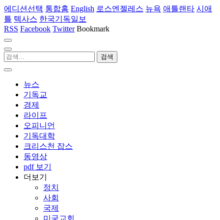
에디션선택
통합홈
English
로스엔젤레스
뉴욕
애틀랜타
시애
틀
텍사스
한국기독일보
RSS
Facebook
Twitter
Bookmark
뉴스
기독교
경제
라이프
오피니언
기독대학
크리스천 잡스
동영상
pdf 보기
더보기
정치
사회
국제
미국교회