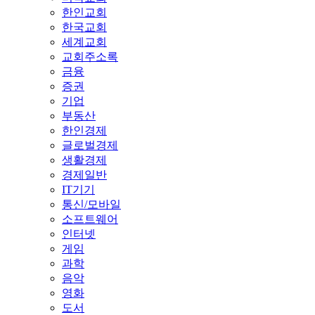
한인교회
한국교회
세계교회
교회주소록
금융
증권
기업
부동산
한인경제
글로벌경제
생활경제
경제일반
IT기기
통신/모바일
소프트웨어
인터넷
게임
과학
음악
영화
도서