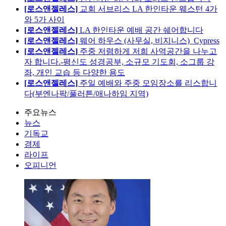
[로스앤젤레스]
교회 서브리스 LA 한인타운 웨스턴 4가
와 5가 사이
[로스앤젤레스]
LA 한인타운 예배 공간 쉐어합니다
[로스앤젤레스]
웨어 하우스 (사무실, 비지니스)_Cypress
[로스앤젤레스]
주중 저렴하게 저희 사역공간을 나누고
자 합니다.-평신도 성경공부, 소규모 기도회, 소그룹 강
좌, 개인 교습 등 다양한 용도
[로스앤젤레스]
주일 예배와 주중 모임장소를 리스합니
다(부엔나팍/풀러튼/애나하임 지역)
주요뉴스
뉴스
기독교
경제
라이프
오피니언