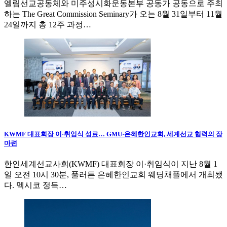
엘림선교공동체와 미주성시화운동본부 공동가 공동으로 주최
하는 The Great Commission Seminary가 오는 8월 31일부터 11월
24일까지 총 12주 과정…
KWMF 대표회장 이·취임식 성료… GMU·은혜한인교회, 세계선교 협력의 장
마련
한인세계선교사회(KWMF) 대표회장 이·취임식이 지난 8월 1
일 오전 10시 30분, 풀러튼 은혜한인교회 웨딩채플에서 개최됐
다. 멕시코 정득…