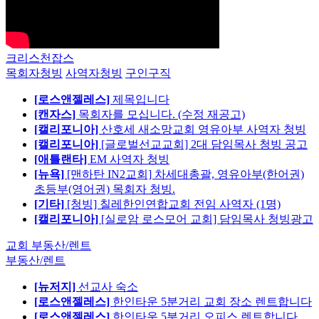
크리스천잡스
목회자청빙
사역자청빙
구인구직
[로스앤젤레스]
제목입니다
[캔자스]
목회자를 모십니다. (수정 재공고)
[캘리포니아]
산호세 새소망교회 영유아부 사역자 청빙
[캘리포니아]
[글로벌선교교회] 2대 담임목사 청빙 공고
[애틀랜타]
EM 사역자 청빙
[뉴욕]
[맨하탄 IN2교회] 차세대총괄, 영유아부(한어권)
초등부(영어권) 목회자 청빙.
[기타]
[청빙] 칠레한인연합교회 전임 사역자 (1명)
[캘리포니아]
[실로암 로스모어 교회] 담임목사 청빙광고
교회 부동산/렌트
부동산/렌트
[뉴저지]
선교사 숙소
[로스앤젤레스]
한인타운 5분거리 교회 장소 렌트합니다
[로스앤젤레스]
한인타운 5분거리 오피스 렌트합니다