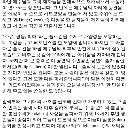
타난 예수님과 그의 제자들을 현대적으로 재해석해서 구성하
여 연주하는 장면입니다. 그 안에는 예수님의 자리에 왕관을
쓴 여성이 두 손으로 하트모양을 만들어 서 있고 주위에는 드
레그 퀸(Dreg Queen), 즉 여장을 한 남자들이 제자들의 자리에
앉고 서 있는 장면을 연출시켰습니다.
“자유, 평등, 박애”라는 슬로건을 주제로 다양성을 포용하는
데 초점을 두고 퍼포먼스를 한 모양새 입니다. 하지만 그 아름
다운 슬로건을 하필 예수님의 최후의 만찬에 비유하여 잘못된
모습으로 비추는것 같아 우리에게 큰 아쉬움을 자아내게 합니
다. 하지만 더 큰 충격은 이 공연의 주인공인 공연예술가 필립
케서린(Philip Catherin) 이 한 말입니다. “솔직히 논란이 없었다
면 재미가 없었을 겁니다. 모든 사람이 같은 의견을 갖고 이 땅
에 있다면 그건 또한 다른 파시즘입니다” 이 말은 이것이 다분
히 의도적이었다는 사실과 함께 오늘날 시대정신의 한 면을 대
변해 주고 있는 씁쓸한 모습입니다.
일찍부터 그 시대의 사조를 선도해 간다고 자부하고 있는 프랑
스 민족은 중세 시대 이후 강하게 부각된 주 종 관계의 불평등
한 봉건주의(Feudalism) 사상을 탈피하기 위해 18 세기 후반 평
민들이 중심이 되어 그들이 토론의 장으로 이끌며 살롱(Salon)
문화를 형성시키고 드디어 계몽주의(Enlightenment) 의 서막을