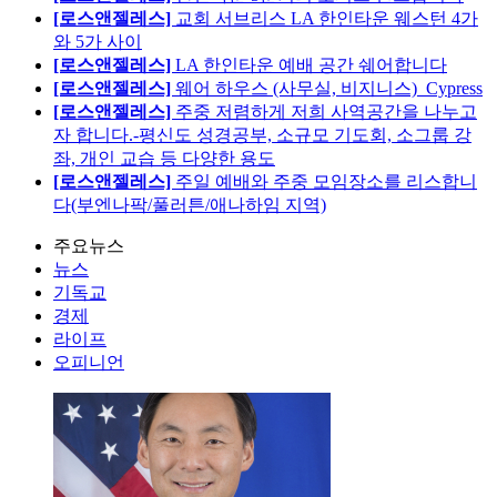
[로스앤젤레스]
교회 서브리스 LA 한인타운 웨스턴 4가
와 5가 사이
[로스앤젤레스]
LA 한인타운 예배 공간 쉐어합니다
[로스앤젤레스]
웨어 하우스 (사무실, 비지니스)_Cypress
[로스앤젤레스]
주중 저렴하게 저희 사역공간을 나누고
자 합니다.-평신도 성경공부, 소규모 기도회, 소그룹 강
좌, 개인 교습 등 다양한 용도
[로스앤젤레스]
주일 예배와 주중 모임장소를 리스합니
다(부엔나팍/풀러튼/애나하임 지역)
주요뉴스
뉴스
기독교
경제
라이프
오피니언