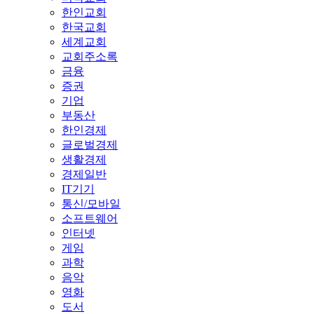
한인교회
한국교회
세계교회
교회주소록
금융
증권
기업
부동산
한인경제
글로벌경제
생활경제
경제일반
IT기기
통신/모바일
소프트웨어
인터넷
게임
과학
음악
영화
도서