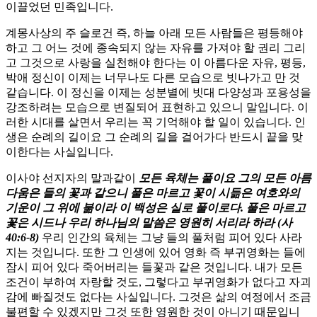
이끌었던 민족입니다.
계몽사상의 주 슬로건 즉, 하늘 아래 모든 사람들은 평등해야
하고 그 어느 것에 종속되지 않는 자유를 가져야 할 권리 그리
고 그것으로 사랑을 실천해야 한다는 이 아름다운 자유, 평등,
박애 정신이 이제는 너무나도 다른 모습으로 빗나가고 만 것
같습니다. 이 정신을 이제는 성분별에 빗대 다양성과 포용성을
강조하려는 모습으로 변질되어 표현하고 있으니 말입니다. 이
러한 시대를 살면서 우리는 꼭 기억해야 할 일이 있습니다. 인
생은 순례의 길이요 그 순례의 길을 걸어가다 반드시 끝을 맞
이한다는 사실입니다.
이사야 선지자의 말과같이
모든 육체는 풀이요 그의 모든 아름
다움은 들의 꽃과 같으니 풀은 마르고 꽃이 시듦은 여호와의
기운이 그 위에 붊이라 이 백성은 실로 풀이로다. 풀은 마르고
꽃은 시드나 우리 하나님의 말씀은 영원히 서리라 하라 (사
40:6-8)
우리 인간의 육체는 그냥 들의 풀처럼 피어 있다 사라
지는 것입니다. 또한 그 인생에 있어 영화 즉 부귀영화는 들에
잠시 피어 있다 죽어버리는 들꽃과 같은 것입니다. 내가 모든
조건이 부하여 자랑할 것도, 그렇다고 부귀영화가 없다고 자괴
감에 빠질것도 없다는 사실입니다. 그것은 삶의 여정에서 조금
불편할 수 있겠지만 그것 또한 영원한 것이 아니기 때문입니