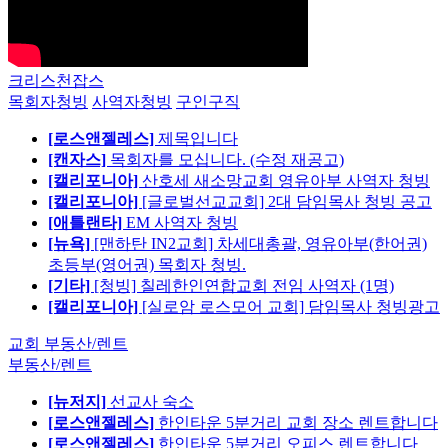
크리스천잡스
목회자청빙
사역자청빙
구인구직
[로스앤젤레스]
제목입니다
[캔자스]
목회자를 모십니다. (수정 재공고)
[캘리포니아]
산호세 새소망교회 영유아부 사역자 청빙
[캘리포니아]
[글로벌선교교회] 2대 담임목사 청빙 공고
[애틀랜타]
EM 사역자 청빙
[뉴욕]
[맨하탄 IN2교회] 차세대총괄, 영유아부(한어권)
초등부(영어권) 목회자 청빙.
[기타]
[청빙] 칠레한인연합교회 전임 사역자 (1명)
[캘리포니아]
[실로암 로스모어 교회] 담임목사 청빙광고
교회 부동산/렌트
부동산/렌트
[뉴저지]
선교사 숙소
[로스앤젤레스]
한인타운 5분거리 교회 장소 렌트합니다
[로스앤젤레스]
한인타운 5분거리 오피스 렌트합니다