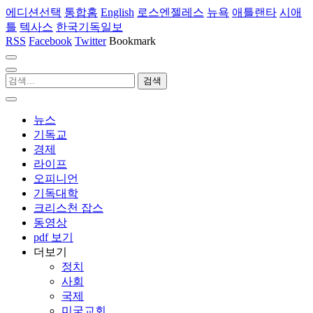
에디션선택
통합홈
English
로스엔젤레스
뉴욕
애틀랜타
시애
틀
텍사스
한국기독일보
RSS
Facebook
Twitter
Bookmark
뉴스
기독교
경제
라이프
오피니언
기독대학
크리스천 잡스
동영상
pdf 보기
더보기
정치
사회
국제
미국교회