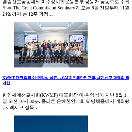
엘림선교공동체와 미주성시화운동본부 공동가 공동으로 주최
하는 The Great Commission Seminary가 오는 8월 31일부터 11월
24일까지 총 12주 과정…
KWMF 대표회장 이·취임식 성료… GMU·은혜한인교회, 세계선교 협력의 장
마련
한인세계선교사회(KWMF) 대표회장 이·취임식이 지난 8월 1
일 오전 10시 30분, 풀러튼 은혜한인교회 웨딩채플에서 개최됐
다. 멕시코 정득…