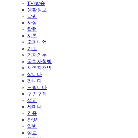
TV/방송
생활정보
날씨
사설
칼럼
시론
오피니언
기고
기자의눈
목회자청빙
사역자청빙
삽니다
팝니다
드립니다
구인구직
설교
세미나
간증
찬양
일반
설교