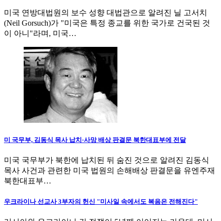
미국 연방대법원의 보수 성향 대법관으로 알려진 닐 고서치
(Neil Gorsuch)가 "미국은 특정 종교를 위한 국가로 건국된 것
이 아니"라며, 미국…
미 국무부, 김동식 목사 납치·사망 배상 판결문 북한대표부에 전달
미국 국무부가 북한에 납치된 뒤 숨진 것으로 알려진 김동식
목사 사건과 관련한 미국 법원의 손해배상 판결문을 유엔주재
북한대표부…
우크라이나 선교사 3부자의 헌신 "미사일 속에서도 복음은 전해진다"