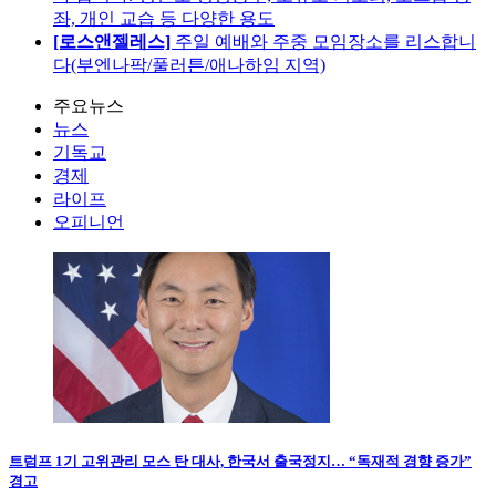
좌, 개인 교습 등 다양한 용도
[로스앤젤레스]
주일 예배와 주중 모임장소를 리스합니
다(부엔나팍/풀러튼/애나하임 지역)
주요뉴스
뉴스
기독교
경제
라이프
오피니언
트럼프 1기 고위관리 모스 탄 대사, 한국서 출국정지… “독재적 경향 증가”
경고