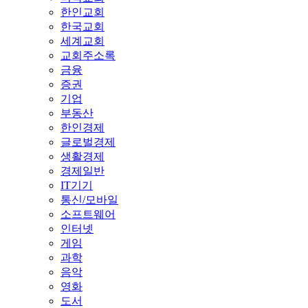
한인교회
한국교회
세계교회
교회주소록
금융
증권
기업
부동산
한인경제
글로벌경제
생활경제
경제일반
IT기기
통신/모바일
소프트웨어
인터넷
게임
과학
음악
영화
도서