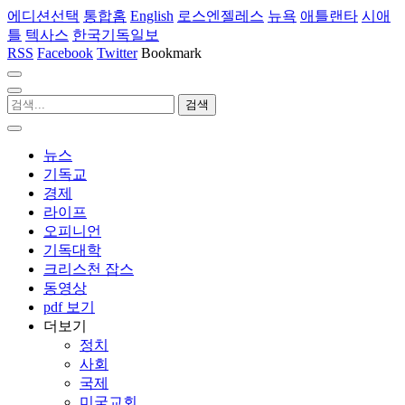
에디션선택
통합홈
English
로스엔젤레스
뉴욕
애틀랜타
시애
틀
텍사스
한국기독일보
RSS
Facebook
Twitter
Bookmark
뉴스
기독교
경제
라이프
오피니언
기독대학
크리스천 잡스
동영상
pdf 보기
더보기
정치
사회
국제
미국교회