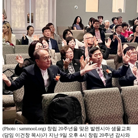
(Photo : sammool.org) 창립 20주년을 맞은 발렌시아 샘물교회
(담임 이건창 목사)가 지난 9일 오후 4시 창립 20주년 감사와