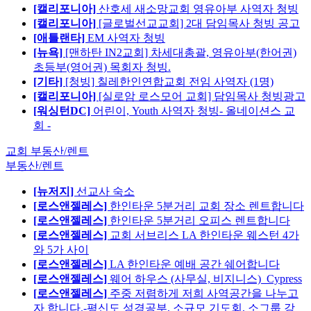
[캘리포니아]
산호세 새소망교회 영유아부 사역자 청빙
[캘리포니아]
[글로벌선교교회] 2대 담임목사 청빙 공고
[애틀랜타]
EM 사역자 청빙
[뉴욕]
[맨하탄 IN2교회] 차세대총괄, 영유아부(한어권)
초등부(영어권) 목회자 청빙.
[기타]
[청빙] 칠레한인연합교회 전임 사역자 (1명)
[캘리포니아]
[실로암 로스모어 교회] 담임목사 청빙광고
[워싱턴DC]
어린이, Youth 사역자 청빙- 올네이션스 교
회 -
교회 부동산/렌트
부동산/렌트
[뉴저지]
선교사 숙소
[로스앤젤레스]
한인타운 5분거리 교회 장소 렌트합니다
[로스앤젤레스]
한인타운 5분거리 오피스 렌트합니다
[로스앤젤레스]
교회 서브리스 LA 한인타운 웨스턴 4가
와 5가 사이
[로스앤젤레스]
LA 한인타운 예배 공간 쉐어합니다
[로스앤젤레스]
웨어 하우스 (사무실, 비지니스)_Cypress
[로스앤젤레스]
주중 저렴하게 저희 사역공간을 나누고
자 합니다.-평신도 성경공부, 소규모 기도회, 소그룹 강