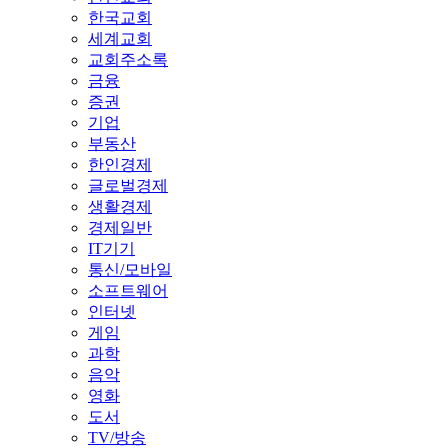
한국교회
세계교회
교회주소록
금융
증권
기업
부동산
한인경제
글로벌경제
생활경제
경제일반
IT기기
통신/모바일
소프트웨어
인터넷
게임
과학
음악
영화
도서
TV/방송