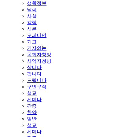
생활정보
날씨
사설
칼럼
시론
오피니언
기고
기자의눈
목회자청빙
사역자청빙
삽니다
팝니다
드립니다
구인구직
설교
세미나
간증
찬양
일반
설교
세미나