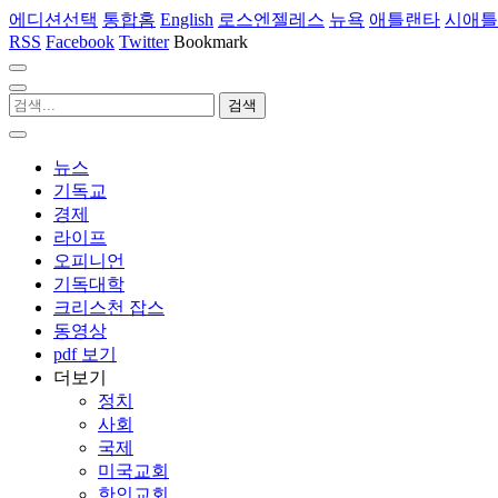
에디션선택
통합홈
English
로스엔젤레스
뉴욕
애틀랜타
시애틀
RSS
Facebook
Twitter
Bookmark
뉴스
기독교
경제
라이프
오피니언
기독대학
크리스천 잡스
동영상
pdf 보기
더보기
정치
사회
국제
미국교회
한인교회