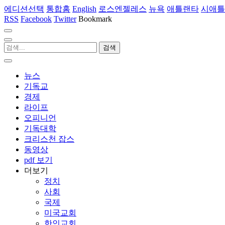
에디션선택
통합홈
English
로스엔젤레스
뉴욕
애틀랜타
시애틀
RSS
Facebook
Twitter
Bookmark
뉴스
기독교
경제
라이프
오피니언
기독대학
크리스천 잡스
동영상
pdf 보기
더보기
정치
사회
국제
미국교회
한인교회