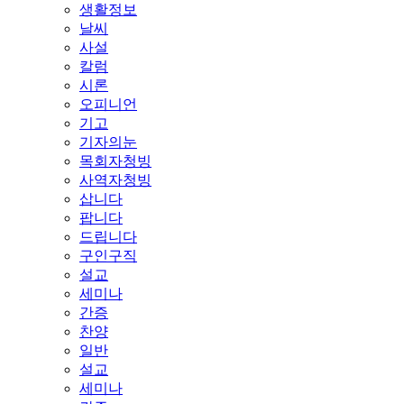
생활정보
날씨
사설
칼럼
시론
오피니언
기고
기자의눈
목회자청빙
사역자청빙
삽니다
팝니다
드립니다
구인구직
설교
세미나
간증
찬양
일반
설교
세미나