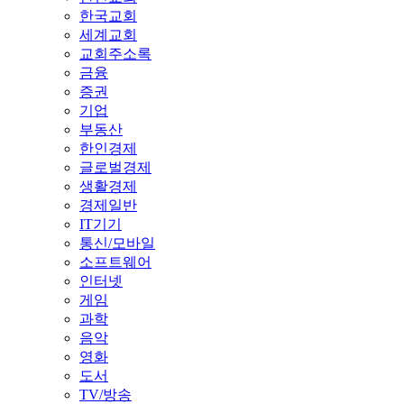
한국교회
세계교회
교회주소록
금융
증권
기업
부동산
한인경제
글로벌경제
생활경제
경제일반
IT기기
통신/모바일
소프트웨어
인터넷
게임
과학
음악
영화
도서
TV/방송