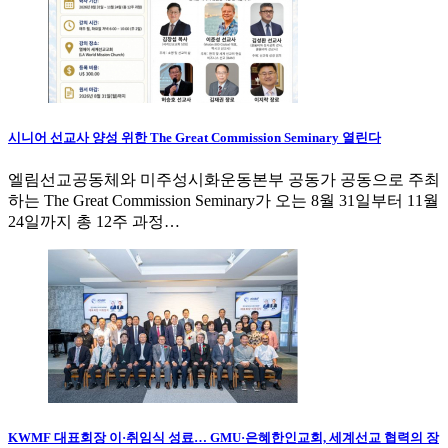
시니어 선교사 양성 위한 The Great Commission Seminary 열린다
엘림선교공동체와 미주성시화운동본부 공동가 공동으로 주최
하는 The Great Commission Seminary가 오는 8월 31일부터 11월
24일까지 총 12주 과정…
KWMF 대표회장 이·취임식 성료… GMU·은혜한인교회, 세계선교 협력의 장