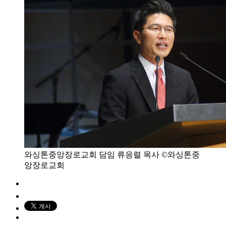
와싱톤중앙장로교회 담임 류응렬 목사 ©와싱톤중
앙장로교회