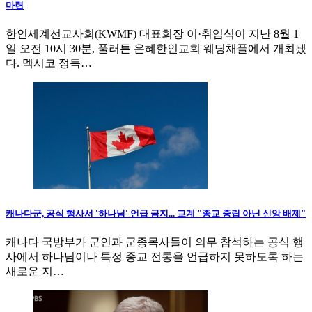
마련
한인세계선교사회(KWMF) 대표회장 이·취임식이 지난 8월 1
일 오전 10시 30분, 풀러튼 은혜한인교회 웨딩채플에서 개최됐
다. 멕시코 정득…
캐나다군, 공식 행사서 '하나님' 언급 금지... 교계 "종교 중립 아닌 신앙 배제"
캐나다 국방부가 군인과 군종목사들이 의무 참석하는 공식 행
사에서 하나님이나 특정 종교 전통을 언급하지 못하도록 하는
새로운 지…