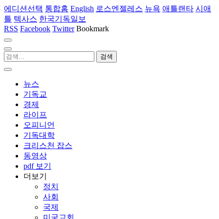
에디션선택
통합홈
English
로스엔젤레스
뉴욕
애틀랜타
시애
틀
텍사스
한국기독일보
RSS
Facebook
Twitter
Bookmark
뉴스
기독교
경제
라이프
오피니언
기독대학
크리스천 잡스
동영상
pdf 보기
더보기
정치
사회
국제
미국교회