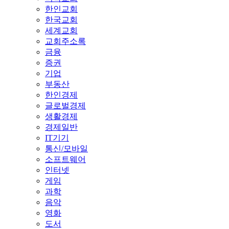
한인교회
한국교회
세계교회
교회주소록
금융
증권
기업
부동산
한인경제
글로벌경제
생활경제
경제일반
IT기기
통신/모바일
소프트웨어
인터넷
게임
과학
음악
영화
도서