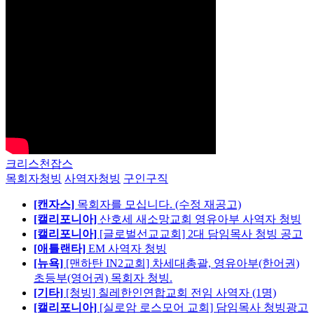
크리스천잡스
목회자청빙
사역자청빙
구인구직
[캔자스]
목회자를 모십니다. (수정 재공고)
[캘리포니아]
산호세 새소망교회 영유아부 사역자 청빙
[캘리포니아]
[글로벌선교교회] 2대 담임목사 청빙 공고
[애틀랜타]
EM 사역자 청빙
[뉴욕]
[맨하탄 IN2교회] 차세대총괄, 영유아부(한어권)
초등부(영어권) 목회자 청빙.
[기타]
[청빙] 칠레한인연합교회 전임 사역자 (1명)
[캘리포니아]
[실로암 로스모어 교회] 담임목사 청빙광고