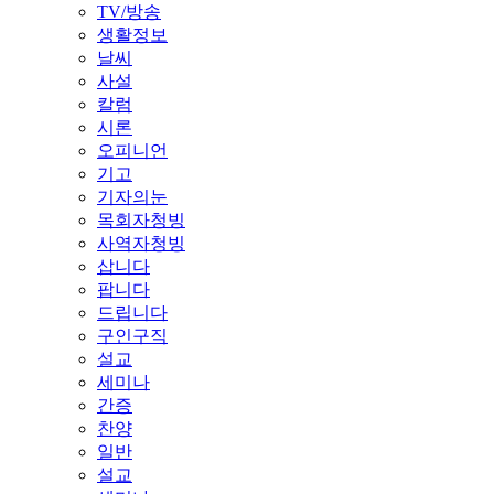
TV/방송
생활정보
날씨
사설
칼럼
시론
오피니언
기고
기자의눈
목회자청빙
사역자청빙
삽니다
팝니다
드립니다
구인구직
설교
세미나
간증
찬양
일반
설교