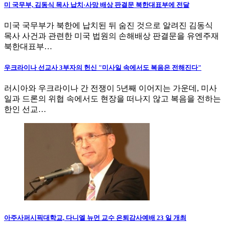
미 국무부, 김동식 목사 납치·사망 배상 판결문 북한대표부에 전달
미국 국무부가 북한에 납치된 뒤 숨진 것으로 알려진 김동식
목사 사건과 관련한 미국 법원의 손해배상 판결문을 유엔주재
북한대표부…
우크라이나 선교사 3부자의 헌신 "미사일 속에서도 복음은 전해진다"
러시아와 우크라이나 간 전쟁이 5년째 이어지는 가운데, 미사
일과 드론의 위협 속에서도 현장을 떠나지 않고 복음을 전하는
한인 선교…
아주사퍼시픽대학교, 다니엘 뉴먼 교수 은퇴감사예배 23 일 개최