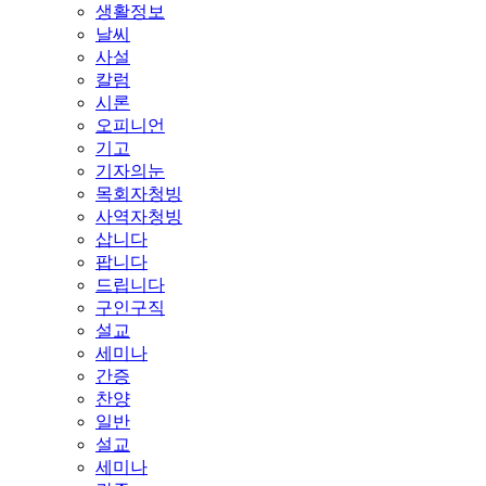
생활정보
날씨
사설
칼럼
시론
오피니언
기고
기자의눈
목회자청빙
사역자청빙
삽니다
팝니다
드립니다
구인구직
설교
세미나
간증
찬양
일반
설교
세미나