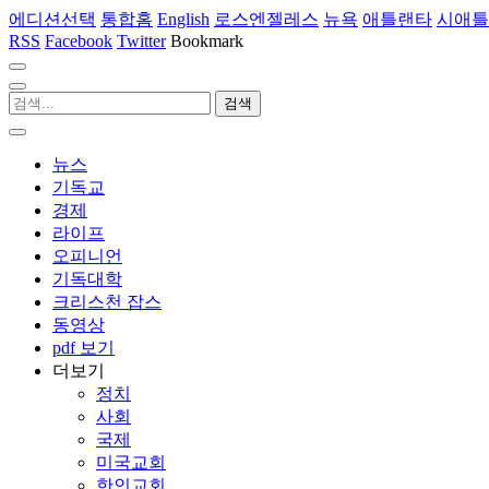
에디션선택
통합홈
English
로스엔젤레스
뉴욕
애틀랜타
시애틀
RSS
Facebook
Twitter
Bookmark
뉴스
기독교
경제
라이프
오피니언
기독대학
크리스천 잡스
동영상
pdf 보기
더보기
정치
사회
국제
미국교회
한인교회