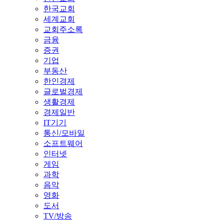
한국교회
세계교회
교회주소록
금융
증권
기업
부동산
한인경제
글로벌경제
생활경제
경제일반
IT기기
통신/모바일
소프트웨어
인터넷
게임
과학
음악
영화
도서
TV/방송