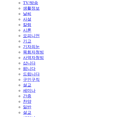
TV/방송
생활정보
날씨
사설
칼럼
시론
오피니언
기고
기자의눈
목회자청빙
사역자청빙
삽니다
팝니다
드립니다
구인구직
설교
세미나
간증
찬양
일반
설교