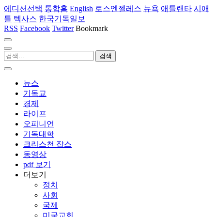
에디션선택
통합홈
English
로스엔젤레스
뉴욕
애틀랜타
시애
틀
텍사스
한국기독일보
RSS
Facebook
Twitter
Bookmark
뉴스
기독교
경제
라이프
오피니언
기독대학
크리스천 잡스
동영상
pdf 보기
더보기
정치
사회
국제
미국교회