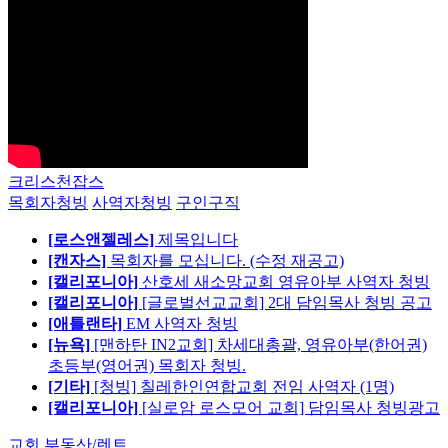
크리스천잡스
목회자청빙
사역자청빙
구인구직
[로스앤젤레스]
제목입니다
[캔자스]
목회자를 모십니다. (수정 재공고)
[캘리포니아]
산호세 새소망교회 영유아부 사역자 청빙
[캘리포니아]
[글로벌선교교회] 2대 담임목사 청빙 공고
[애틀랜타]
EM 사역자 청빙
[뉴욕]
[맨하탄 IN2교회] 차세대총괄, 영유아부(한어권)
초등부(영어권) 목회자 청빙.
[기타]
[청빙] 칠레한인연합교회 전임 사역자 (1명)
[캘리포니아]
[실로암 로스모어 교회] 담임목사 청빙광고
교회 부동산/렌트