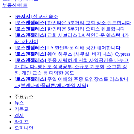
부동산/렌트
[뉴저지]
선교사 숙소
[로스앤젤레스]
한인타운 5분거리 교회 장소 렌트합니다
[로스앤젤레스]
한인타운 5분거리 오피스 렌트합니다
[로스앤젤레스]
교회 서브리스 LA 한인타운 웨스턴 4가
와 5가 사이
[로스앤젤레스]
LA 한인타운 예배 공간 쉐어합니다
[로스앤젤레스]
웨어 하우스 (사무실, 비지니스)_Cypress
[로스앤젤레스]
주중 저렴하게 저희 사역공간을 나누고
자 합니다.-평신도 성경공부, 소규모 기도회, 소그룹 강
좌, 개인 교습 등 다양한 용도
[로스앤젤레스]
주일 예배와 주중 모임장소를 리스합니
다(부엔나팍/풀러튼/애나하임 지역)
주요뉴스
뉴스
기독교
경제
라이프
오피니언