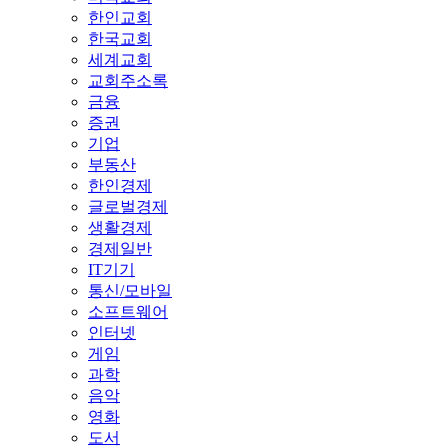
한인교회
한국교회
세계교회
교회주소록
금융
증권
기업
부동산
한인경제
글로벌경제
생활경제
경제일반
IT기기
통신/모바일
소프트웨어
인터넷
게임
과학
음악
영화
도서