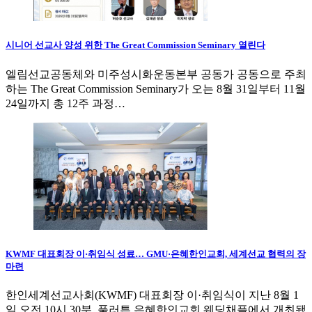
시니어 선교사 양성 위한 The Great Commission Seminary 열린다
엘림선교공동체와 미주성시화운동본부 공동가 공동으로 주최
하는 The Great Commission Seminary가 오는 8월 31일부터 11월
24일까지 총 12주 과정…
KWMF 대표회장 이·취임식 성료… GMU·은혜한인교회, 세계선교 협력의 장
마련
한인세계선교사회(KWMF) 대표회장 이·취임식이 지난 8월 1
일 오전 10시 30분, 풀러튼 은혜한인교회 웨딩채플에서 개최됐