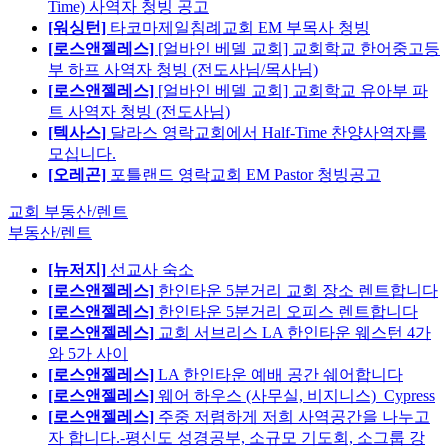
Time) 사역자 청빙 공고
[워싱턴]
타코마제일침례교회 EM 부목사 청빙
[로스앤젤레스]
[얼바인 베델 교회] 교회학교 한어중고등
부 하프 사역자 청빙 (전도사님/목사님)
[로스앤젤레스]
[얼바인 베델 교회] 교회학교 유아부 파
트 사역자 청빙 (전도사님)
[텍사스]
달라스 영락교회에서 Half-Time 찬양사역자를
모십니다.
[오레곤]
포틀랜드 영락교회 EM Pastor 청빙공고
교회 부동산/렌트
부동산/렌트
[뉴저지]
선교사 숙소
[로스앤젤레스]
한인타운 5분거리 교회 장소 렌트합니다
[로스앤젤레스]
한인타운 5분거리 오피스 렌트합니다
[로스앤젤레스]
교회 서브리스 LA 한인타운 웨스턴 4가
와 5가 사이
[로스앤젤레스]
LA 한인타운 예배 공간 쉐어합니다
[로스앤젤레스]
웨어 하우스 (사무실, 비지니스)_Cypress
[로스앤젤레스]
주중 저렴하게 저희 사역공간을 나누고
자 합니다.-평신도 성경공부, 소규모 기도회, 소그룹 강