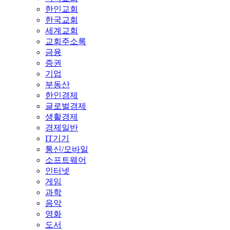
한인교회
한국교회
세계교회
교회주소록
금융
증권
기업
부동산
한인경제
글로벌경제
생활경제
경제일반
IT기기
통신/모바일
소프트웨어
인터넷
게임
과학
음악
영화
도서