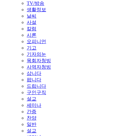
TV/방송
생활정보
날씨
사설
칼럼
시론
오피니언
기고
기자의눈
목회자청빙
사역자청빙
삽니다
팝니다
드립니다
구인구직
설교
세미나
간증
찬양
일반
설교