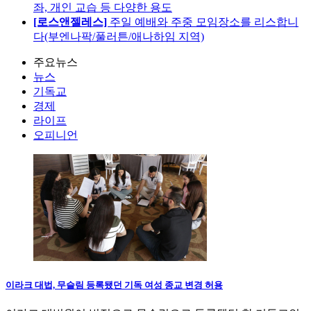
좌, 개인 교습 등 다양한 용도
[로스앤젤레스]
주일 예배와 주중 모임장소를 리스합니
다(부엔나팍/풀러튼/애나하임 지역)
주요뉴스
뉴스
기독교
경제
라이프
오피니언
이라크 대법, 무슬림 등록됐던 기독 여성 종교 변경 허용