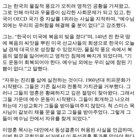
그는 한국의 물질적 풍요가 오히려 영적인 공황을 가져왔고,
그로 인해 마약과 우울증이 심각한 사회문제가 되고 있고, 한
국이 OECD 국가 중 자살률 1위라는 사실을 지적하며, “예수님
외에는 우리의 공허함을 해결해 줄 분이 없다”고 강조했다.
그는, “한국이 미국에 복음의 빚을 졌다”며, 140년 전 한국 땅
에 복음의 씨앗을 뿌린 미국 선교사들의 희생으로 한국이 오늘
날 경제 대국으로 성장할 수 있었지만, 물질적 풍요 속에서 복
음의 열정을 잃어버리고 영적인 침체에 빠지게 되었다며, “기
도 운동이 회복되어야 한다. 예수님 외에는 우리 삶에 참된 기
쁨이 없다.”고 말했다.
“자유는 진리를 삶에 실천하는 것이다. 1960년대 히피문화가
시작됐다. 그들은 기존 질서와 전통적 가치관을 거부했다. 그
러나 그들의 영혼은 황폐하지고 깊은 절망이 찾아왔다. 그래서
그들 가운데 예수 운동이 시작됐다. 그들이 회개하고 나오려
하는데 기성교회가 그들을 받아들여주지 않았다. 척 스미스 목
사님이 갈보리 채플 문을 열고 그들을 받아주었다. 그렇게 그
들이 예수님 안에서 자유를 찾게 되었다.”
이영훈 목사는 대만에서 동성결혼이 허용된 사실을 언급하며,
이번 한국 국회의원 선거에서 이 동성결혼 통과를 막아야 한다