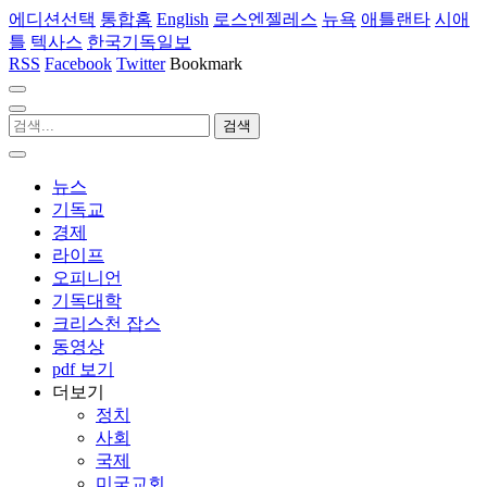
에디션선택
통합홈
English
로스엔젤레스
뉴욕
애틀랜타
시애
틀
텍사스
한국기독일보
RSS
Facebook
Twitter
Bookmark
뉴스
기독교
경제
라이프
오피니언
기독대학
크리스천 잡스
동영상
pdf 보기
더보기
정치
사회
국제
미국교회