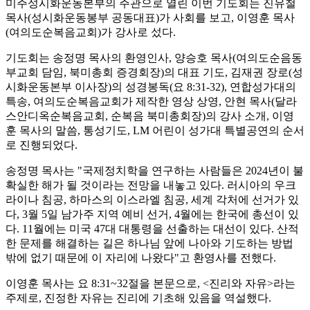
미주성시화운동본부의 주관으로 열린 이번 기도회는 진유철
목사(성시화운동봉부 공동대표)가 사회를 보고, 이영훈 목사
(여의도순복음교회)가 강사로 섰다.
기도회는 송정명 목사의 환영인사, 양승호 목사(여의도순음동
부교회 담임, 북미총회 증경회장)의 대표 기도, 김재권 장로(성
시화운동본부 이사장)의 성경봉독(요 8:31-32), 연합성가대의
특송, 여의도순복음교회가 제작한 영상 상영, 안현 목사(달라
스안디옥순복음교회, 순복음 북미총회장)의 강사 소개, 이영
훈 목사의 말씀, 통성기도, LM 어린이 성가대 특별공연의 순서
로 진행되었다.
송정명 목사는 "국제정치학을 연구하는 사람들은 2024년이 불
확실한 해가 될 것이라는 전망을 내놓고 있다. 러시아의 우크
라이나 침공, 하마스의 이스라엘 침공, 세계 각처에 선거가 있
다, 3월 5일 남가주 지역 예비 선거, 4월에는 한국에 총선이 있
다. 11월에는 미국 47대 대통령을 선출하는 대선이 있다. 산적
한 문제를 해결하는 길은 하나님 앞에 나아와 기도하는 방법
밖에 없기 때문에 이 자리에 나왔다"고 환영사를 전했다.
이영훈 목사는 요 8:31~32절을 본문으로, <진리와 자유>라는
주제로, 진정한 자유는 진리에 기초해 있음을 역설했다.