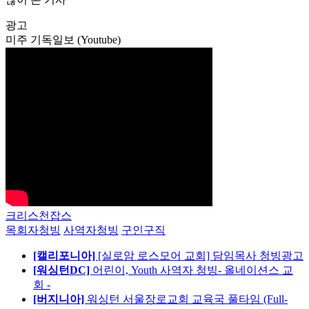
광고
미주 기독일보 (Youtube)
크리스천잡스
목회자청빙
사역자청빙
구인구직
[캘리포니아]
[실로암 로스모어 교회] 담임목사 청빙광고
[워싱턴DC]
어린이, Youth 사역자 청빙- 올네이션스 교
회 -
[버지니아]
워싱턴 서울장로교회 교육국 풀타임 (Full-