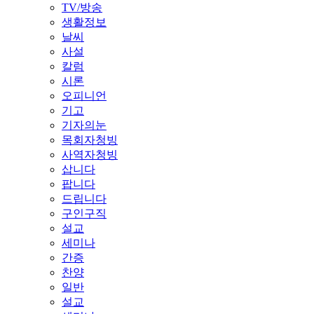
TV/방송
생활정보
날씨
사설
칼럼
시론
오피니언
기고
기자의눈
목회자청빙
사역자청빙
삽니다
팝니다
드립니다
구인구직
설교
세미나
간증
찬양
일반
설교