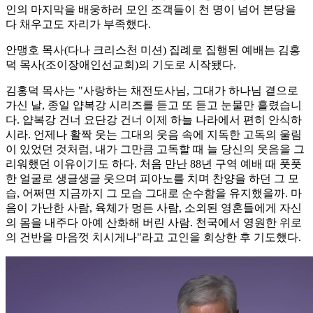
인의 마지막을 배웅하러 모인 조객들이 천 명이 넘어 본당을
다 채우고도 자리가 부족했다.
안맹호 목사(다나 크리스천 미션) 집례로 집행된 예배는 김홍
덕 목사(조이장애인선교회)의 기도로 시작됐다.
김홍덕 목사는 "사랑하는 채전도사님, 그대가 하나님 곁으로
가신 날, 종일 얍복강 시리즈를 듣고 또 듣고 눈물만 흘렸습니
다. 얍복강 건너 요단강 건너 이제 하늘 나라에서 편히 안식하
시라. 언제나 활짝 웃는 그대의 웃음 속에 지독한 고독의 울림
이 있었던 것처럼, 내가 그만큼 고독할 때 늘 당신의 웃음을 그
리워했던 이유이기도 하다. 처음 만난 88년 구역 예배 때 풋풋
한 얼굴로 생글생글 웃으며 피아노를 치며 찬양을 하던 그 모
습, 어쩌면 지금까지 그 모습 그대로 순수함을 유지했을까. 마
음이 가난한 사람, 육체가 멍든 사람, 소외된 영혼들에게 자신
의 몸을 내주다 아예 산화해 버린 사람. 천국에서 영원한 위로
의 건반을 마음껏 치시게나"라고 고인을 회상한 후 기도했다.