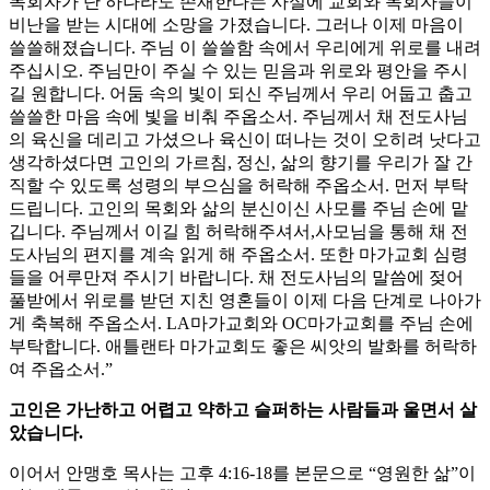
목회자가 단 하나라도 존재한다는 사실에 교회와 목회자들이
비난을 받는 시대에 소망을 가졌습니다. 그러나 이제 마음이
쓸쓸해졌습니다. 주님 이 쓸쓸함 속에서 우리에게 위로를 내려
주십시오. 주님만이 주실 수 있는 믿음과 위로와 평안을 주시
길 원합니다. 어둠 속의 빛이 되신 주님께서 우리 어둡고 춥고
쓸쓸한 마음 속에 빛을 비춰 주옵소서. 주님께서 채 전도사님
의 육신을 데리고 가셨으나 육신이 떠나는 것이 오히려 낫다고
생각하셨다면 고인의 가르침, 정신, 삶의 향기를 우리가 잘 간
직할 수 있도록 성령의 부으심을 허락해 주옵소서. 먼저 부탁
드립니다. 고인의 목회와 삶의 분신이신 사모를 주님 손에 맡
깁니다. 주님께서 이길 힘 허락해주셔서,사모님을 통해 채 전
도사님의 편지를 계속 읽게 해 주옵소서. 또한 마가교회 심령
들을 어루만져 주시기 바랍니다. 채 전도사님의 말씀에 젖어
풀받에서 위로를 받던 지친 영혼들이 이제 다음 단계로 나아가
게 축복해 주옵소서. LA마가교회와 OC마가교회를 주님 손에
부탁합니다. 애틀랜타 마가교회도 좋은 씨앗의 발화를 허락하
여 주옵소서.”
고인은 가난하고 어렵고 약하고 슬퍼하는 사람들과 울면서 살
았습니다.
이어서 안맹호 목사는 고후 4:16-18를 본문으로 “영원한 삶”이