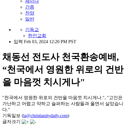
세미나
간증
찬양
일반
기독교
한인교회
입력 Feb 03, 2024 12:20 PM PST
채동선 전도사 천국환송예배,
“천국에서 영원한 위로의 건반
을 마음껏 치시게나"
"천국에서 영원한 위로의 건반을 마음껏 치시게나.", "고인은
가난하고 어렵고 약하고 슬퍼하는 사람들과 울면서 살았습니
다."
기독일보 (
la@christianitydaily.com
)
글자크기