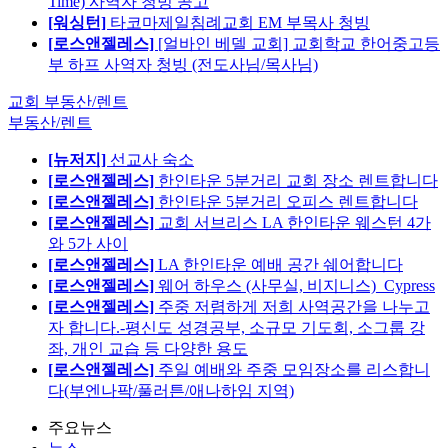
Time) 사역자 청빙 공고
[워싱턴]
타코마제일침례교회 EM 부목사 청빙
[로스앤젤레스]
[얼바인 베델 교회] 교회학교 한어중고등
부 하프 사역자 청빙 (전도사님/목사님)
교회 부동산/렌트
부동산/렌트
[뉴저지]
선교사 숙소
[로스앤젤레스]
한인타운 5분거리 교회 장소 렌트합니다
[로스앤젤레스]
한인타운 5분거리 오피스 렌트합니다
[로스앤젤레스]
교회 서브리스 LA 한인타운 웨스턴 4가
와 5가 사이
[로스앤젤레스]
LA 한인타운 예배 공간 쉐어합니다
[로스앤젤레스]
웨어 하우스 (사무실, 비지니스)_Cypress
[로스앤젤레스]
주중 저렴하게 저희 사역공간을 나누고
자 합니다.-평신도 성경공부, 소규모 기도회, 소그룹 강
좌, 개인 교습 등 다양한 용도
[로스앤젤레스]
주일 예배와 주중 모임장소를 리스합니
다(부엔나팍/풀러튼/애나하임 지역)
주요뉴스