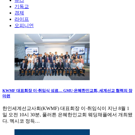
뉴스
기독교
경제
라이프
오피니언
KWMF 대표회장 이·취임식 성료… GMU·은혜한인교회, 세계선교 협력의 장
마련
한인세계선교사회(KWMF) 대표회장 이·취임식이 지난 8월 1
일 오전 10시 30분, 풀러튼 은혜한인교회 웨딩채플에서 개최됐
다. 멕시코 정득…