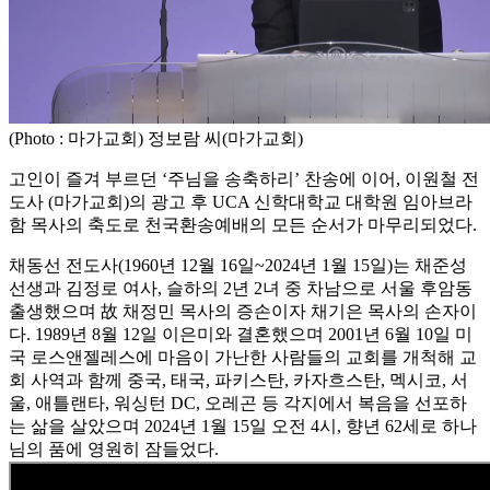
(Photo : 마가교회) 정보람 씨(마가교회)
고인이 즐겨 부르던 ‘주님을 송축하리’ 찬송에 이어, 이원철 전
도사 (마가교회)의 광고 후 UCA 신학대학교 대학원 임아브라
함 목사의 축도로 천국환송예배의 모든 순서가 마무리되었다.
채동선 전도사(1960년 12월 16일~2024년 1월 15일)는 채준성
선생과 김정로 여사, 슬하의 2년 2녀 중 차남으로 서울 후암동
출생했으며 故 채정민 목사의 증손이자 채기은 목사의 손자이
다. 1989년 8월 12일 이은미와 결혼했으며 2001년 6월 10일 미
국 로스앤젤레스에 마음이 가난한 사람들의 교회를 개척해 교
회 사역과 함께 중국, 태국, 파키스탄, 카자흐스탄, 멕시코, 서
울, 애틀랜타, 워싱턴 DC, 오레곤 등 각지에서 복음을 선포하
는 삶을 살았으며 2024년 1월 15일 오전 4시, 향년 62세로 하나
님의 품에 영원히 잠들었다.