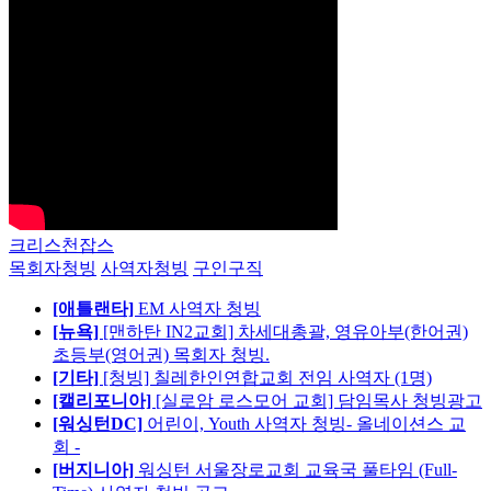
크리스천잡스
목회자청빙
사역자청빙
구인구직
[애틀랜타]
EM 사역자 청빙
[뉴욕]
[맨하탄 IN2교회] 차세대총괄, 영유아부(한어권)
초등부(영어권) 목회자 청빙.
[기타]
[청빙] 칠레한인연합교회 전임 사역자 (1명)
[캘리포니아]
[실로암 로스모어 교회] 담임목사 청빙광고
[워싱턴DC]
어린이, Youth 사역자 청빙- 올네이션스 교
회 -
[버지니아]
워싱턴 서울장로교회 교육국 풀타임 (Full-