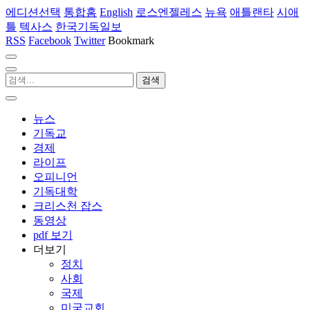
에디션선택
통합홈
English
로스엔젤레스
뉴욕
애틀랜타
시애
틀
텍사스
한국기독일보
RSS
Facebook
Twitter
Bookmark
뉴스
기독교
경제
라이프
오피니언
기독대학
크리스천 잡스
동영상
pdf 보기
더보기
정치
사회
국제
미국교회