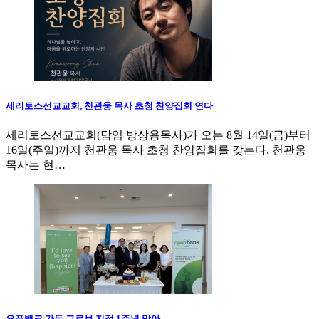
세리토스선교교회, 천관웅 목사 초청 찬양집회 연다
세리토스선교교회(담임 방상용목사)가 오는 8월 14일(금)부터
16일(주일)까지 천관웅 목사 초청 찬양집회를 갖는다. 천관웅
목사는 현…
오픈뱅크 가든 그로브 지점 1주년 맞아