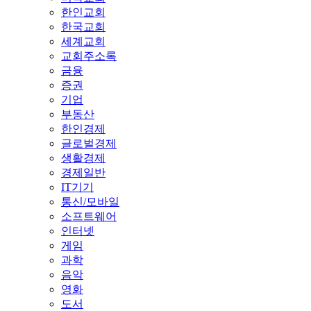
한인교회
한국교회
세계교회
교회주소록
금융
증권
기업
부동산
한인경제
글로벌경제
생활경제
경제일반
IT기기
통신/모바일
소프트웨어
인터넷
게임
과학
음악
영화
도서