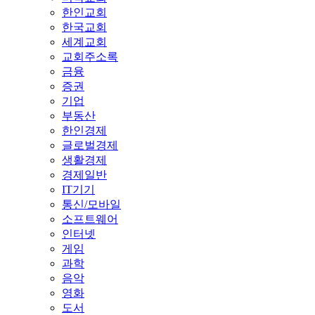
한인교회
한국교회
세계교회
교회주소록
금융
증권
기업
부동산
한인경제
글로벌경제
생활경제
경제일반
IT기기
통신/모바일
소프트웨어
인터넷
게임
과학
음악
영화
도서