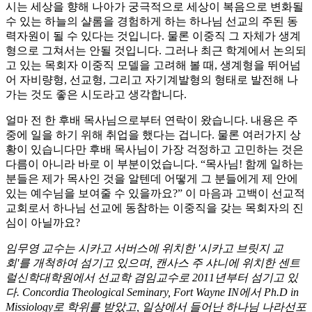
시는 세상을 향해 나아가 궁극적으로 세상이 복음으로 변화될
수 있는 하늘의 샬롬을 경험하게 하는 하나님 선교의 주된 동
력자원이 될 수 있다는 것입니다. 물론 이중직 그 자체가 생계
형으로 그쳐서는 안될 것입니다. 그러나 최근 학계에서 논의되
고 있는 목회자 이중직 모델을 고려해 볼 때, 생계형을 뛰어넘
어 자비량형, 선교형, 그리고 자기계발형의 형태로 발전해 나
가는 것도 좋은 시도라고 생각합니다.
얼마 전 한 후배 목사님으로부터 연락이 왔습니다. 내용은 주
중에 일을 하기 위해 취업을 했다는 겁니다. 물론 여러가지 상
황이 있습니다만 후배 목사님이 가장 걱정하고 고민하는 것은
다름이 아니라 바로 이 부분이었습니다. “목사님! 함께 일하는
분들은 제가 목사인 것을 알텐데 어떻게 그 분들에게 제 안에
있는 예수님을 보여줄 수 있을까요?” 이 마음과 고백이 선교적
교회로서 하나님 선교에 동참하는 이중직을 갖는 목회자의 진
심이 아닐까요?
임무영 교수는 시카고 서버스에 위치한 '시카고 브릿지 교
회'를 개척하여 섬기고 있으며, 캔사스 주 샤니에 위치한 센트
럴신학대학원에서 선교학 겸임교수로 2011년부터 섬기고 있
다. Concordia Theological Seminary, Fort Wayne IN에서 Ph.D in
Missiology로 학위를 받았고, 일상에서 들어난 하나님 나라선포