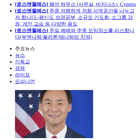
[로스앤젤레스]
웨어 하우스 (사무실, 비지니스)_Cypress
[로스앤젤레스]
주중 저렴하게 저희 사역공간을 나누고
자 합니다.-평신도 성경공부, 소규모 기도회, 소그룹 강
좌, 개인 교습 등 다양한 용도
[로스앤젤레스]
주일 예배와 주중 모임장소를 리스합니
다(부엔나팍/풀러튼/애나하임 지역)
주요뉴스
뉴스
기독교
경제
라이프
오피니언