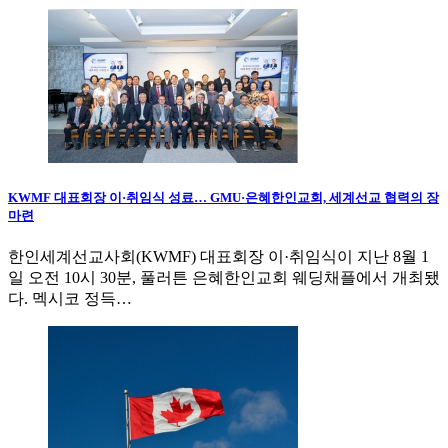
KWMF 대표회장 이·취임식 성료… GMU·은혜한인교회, 세계선교 협력의 장
마련
한인세계선교사회(KWMF) 대표회장 이·취임식이 지난 8월 1
일 오전 10시 30분, 풀러튼 은혜한인교회 웨딩채플에서 개최됐
다. 멕시코 정득…