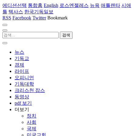
에디션선택
통합홈
English
로스엔젤레스
뉴욕
애틀랜타
시애
틀
텍사스
한국기독일보
RSS
Facebook
Twitter
Bookmark
뉴스
기독교
경제
라이프
오피니언
기독대학
크리스천 잡스
동영상
pdf 보기
더보기
정치
사회
국제
미국교회