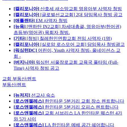
[캘리포니아]
산호세 새소망교회 영유아부 사역자 청빙
[캘리포니아]
[글로벌선교교회] 2대 담임목사 청빙 공고
[애틀랜타]
EM 사역자 청빙
[뉴욕]
[맨하탄 IN2교회] 차세대총괄, 영유아부(한어권)
초등부(영어권) 목회자 청빙.
[기타]
[청빙] 칠레한인연합교회 전임 사역자 (1명)
[캘리포니아]
[실로암 로스모어 교회] 담임목사 청빙광고
[워싱턴DC]
어린이, Youth 사역자 청빙- 올네이션스 교
회 -
[버지니아]
워싱턴 서울장로교회 교육국 풀타임 (Full-
Time) 사역자 청빙 공고
교회 부동산/렌트
부동산/렌트
[뉴저지]
선교사 숙소
[로스앤젤레스]
한인타운 5분거리 교회 장소 렌트합니다
[로스앤젤레스]
한인타운 5분거리 오피스 렌트합니다
[로스앤젤레스]
교회 서브리스 LA 한인타운 웨스턴 4가
와 5가 사이
[로스앤젤레스]
LA 한인타운 예배 공간 쉐어합니다