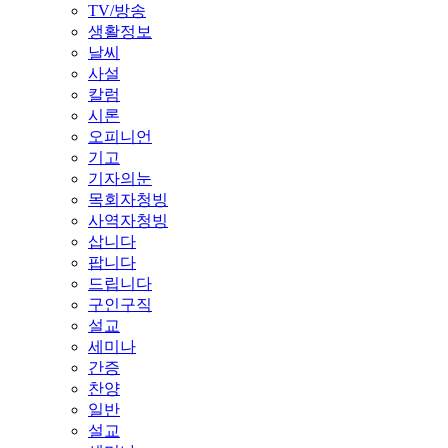
TV/방송
생활정보
날씨
사설
칼럼
시론
오피니언
기고
기자의눈
목회자청빙
사역자청빙
삽니다
팝니다
드립니다
구인구직
설교
세미나
간증
찬양
일반
설교