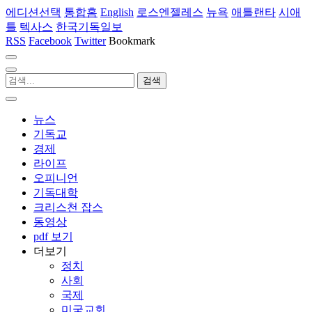
에디션선택
통합홈
English
로스엔젤레스
뉴욕
애틀랜타
시애
틀
텍사스
한국기독일보
RSS
Facebook
Twitter
Bookmark
뉴스
기독교
경제
라이프
오피니언
기독대학
크리스천 잡스
동영상
pdf 보기
더보기
정치
사회
국제
미국교회