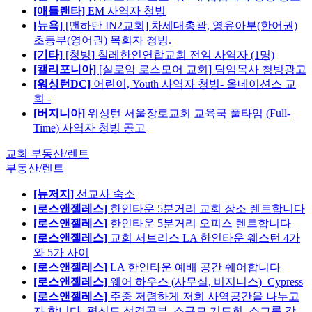
[애틀랜타]
EM 사역자 청빙
[뉴욕]
[맨하탄 IN2교회] 차세대총괄, 영유아부(한어권)
초등부(영어권) 목회자 청빙.
[기타]
[청빙] 칠레한인연합교회 전임 사역자 (1명)
[캘리포니아]
[실로암 로스모어 교회] 담임목사 청빙광고
[워싱턴DC]
어린이, Youth 사역자 청빙- 올네이션스 교
회 -
[버지니아]
워싱턴 서울장로교회 교육국 풀타임 (Full-
Time) 사역자 청빙 공고
교회 부동산/렌트
부동산/렌트
[뉴저지]
선교사 숙소
[로스앤젤레스]
한인타운 5분거리 교회 장소 렌트합니다
[로스앤젤레스]
한인타운 5분거리 오피스 렌트합니다
[로스앤젤레스]
교회 서브리스 LA 한인타운 웨스턴 4가
와 5가 사이
[로스앤젤레스]
LA 한인타운 예배 공간 쉐어합니다
[로스앤젤레스]
웨어 하우스 (사무실, 비지니스)_Cypress
[로스앤젤레스]
주중 저렴하게 저희 사역공간을 나누고
자 합니다.-평신도 성경공부, 소규모 기도회, 소그룹 강