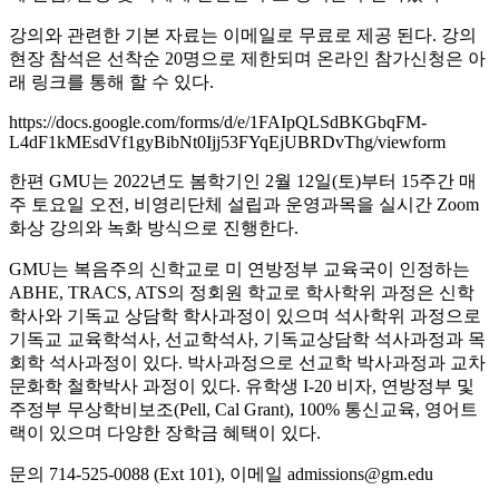
강의와 관련한 기본 자료는 이메일로 무료로 제공 된다. 강의
현장 참석은 선착순 20명으로 제한되며 온라인 참가신청은 아
래 링크를 통해 할 수 있다.
https://docs.google.com/forms/d/e/1FAIpQLSdBKGbqFM-
L4dF1kMEsdVf1gyBibNt0Ijj53FYqEjUBRDvThg/viewform
한편 GMU는 2022년도 봄학기인 2월 12일(토)부터 15주간 매
주 토요일 오전, 비영리단체 설립과 운영과목을 실시간 Zoom
화상 강의와 녹화 방식으로 진행한다.
GMU는 복음주의 신학교로 미 연방정부 교육국이 인정하는
ABHE, TRACS, ATS의 정회원 학교로 학사학위 과정은 신학
학사와 기독교 상담학 학사과정이 있으며 석사학위 과정으로
기독교 교육학석사, 선교학석사, 기독교상담학 석사과정과 목
회학 석사과정이 있다. 박사과정으로 선교학 박사과정과 교차
문화학 철학박사 과정이 있다. 유학생 I-20 비자, 연방정부 및
주정부 무상학비보조(Pell, Cal Grant), 100% 통신교육, 영어트
랙이 있으며 다양한 장학금 혜택이 있다.
문의 714-525-0088 (Ext 101), 이메일 admissions@gm.edu