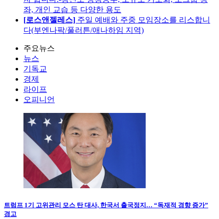
좌, 개인 교습 등 다양한 용도
[로스앤젤레스]
주일 예배와 주중 모임장소를 리스합니
다(부엔나팍/풀러튼/애나하임 지역)
주요뉴스
뉴스
기독교
경제
라이프
오피니언
트럼프 1기 고위관리 모스 탄 대사, 한국서 출국정지… “독재적 경향 증가”
경고