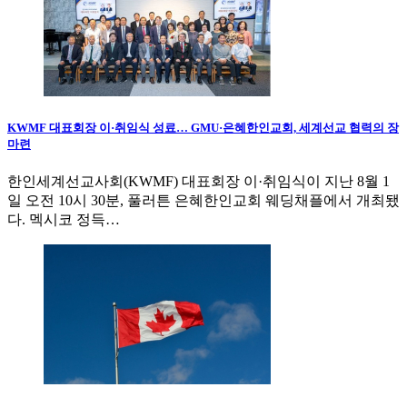
KWMF 대표회장 이·취임식 성료… GMU·은혜한인교회, 세계선교 협력의 장
마련
한인세계선교사회(KWMF) 대표회장 이·취임식이 지난 8월 1
일 오전 10시 30분, 풀러튼 은혜한인교회 웨딩채플에서 개최됐
다. 멕시코 정득…