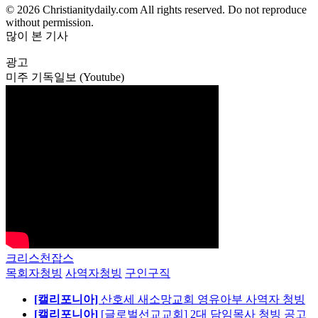
© 2026 Christianitydaily.com All rights reserved. Do not reproduce
without permission.
많이 본 기사
광고
미주 기독일보 (Youtube)
크리스천잡스
목회자청빙
사역자청빙
구인구직
[캘리포니아]
산호세 새소망교회 영유아부 사역자 청빙
[캘리포니아]
[글로벌선교교회] 2대 담임목사 청빙 공고