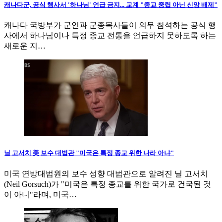
캐나다군, 공식 행사서 '하나님' 언급 금지... 교계 "종교 중립 아닌 신앙 배제"
캐나다 국방부가 군인과 군종목사들이 의무 참석하는 공식 행
사에서 하나님이나 특정 종교 전통을 언급하지 못하도록 하는
새로운 지…
닐 고서치 美 보수 대법관 "미국은 특정 종교 위한 나라 아냐"
미국 연방대법원의 보수 성향 대법관으로 알려진 닐 고서치
(Neil Gorsuch)가 "미국은 특정 종교를 위한 국가로 건국된 것
이 아니"라며, 미국…