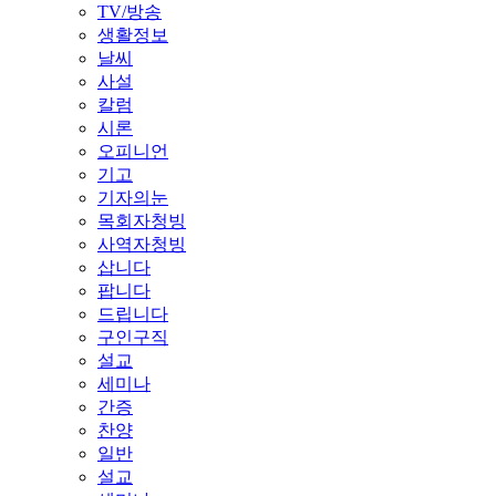
TV/방송
생활정보
날씨
사설
칼럼
시론
오피니언
기고
기자의눈
목회자청빙
사역자청빙
삽니다
팝니다
드립니다
구인구직
설교
세미나
간증
찬양
일반
설교