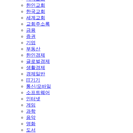
한인교회
한국교회
세계교회
교회주소록
금융
증권
기업
부동산
한인경제
글로벌경제
생활경제
경제일반
IT기기
통신/모바일
소프트웨어
인터넷
게임
과학
음악
영화
도서