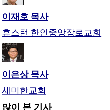
이재호 목사
휴스턴 한인중앙장로교회
이은상 목사
세미한교회
많이 본 기사