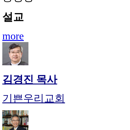
설교
more
김경진 목사
기쁜우리교회