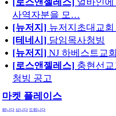
[로스앤젤레스]
얼바인에 
사역자분을 모…
[뉴저지]
뉴저지초대교회 
[테네시]
담임목사청빙
[뉴저지]
NJ 하베스트교회 교육
[로스앤젤레스]
충현선교교회
청빙 공고
마켓 플레이스
팝니다
삽니다
드립니다