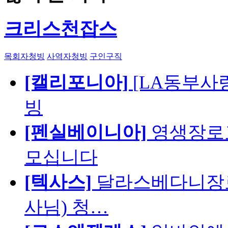
크리스천잡스
목회자청빙
사역자청빙
구인구직
[캘리포니아]
[LA동부사랑의
빙
[펜실베이니아]
영생장로
모십니다
[텍사스]
달라스베다니장로
사님) 청…