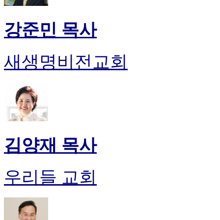
강준민 목사
새생명비전교회
김양재 목사
우리들 교회