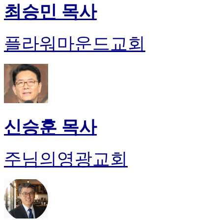
최승민 목사
플라워마운드교회
신승훈 목사
주님의영광교회