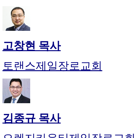
고창현 목사
토랜스제일장로교회
김종규 목사