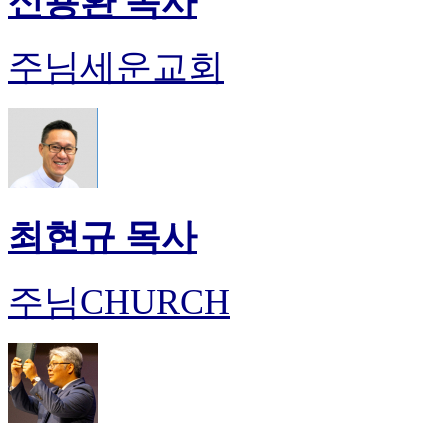
신용환 목사
주님세운교회
최현규 목사
주님CHURCH