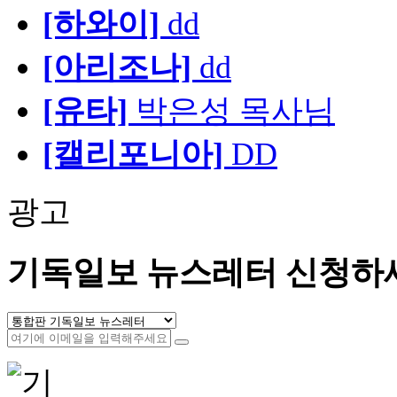
[하와이]
dd
[아리조나]
dd
[유타]
박은성 목사님
[캘리포니아]
DD
광고
기독일보 뉴스레터 신청하