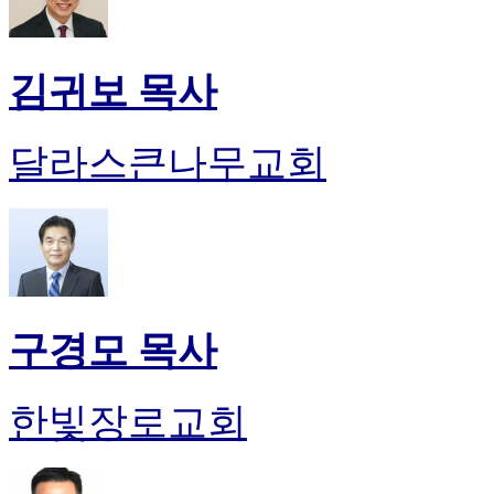
김귀보 목사
달라스큰나무교회
구경모 목사
한빛장로교회