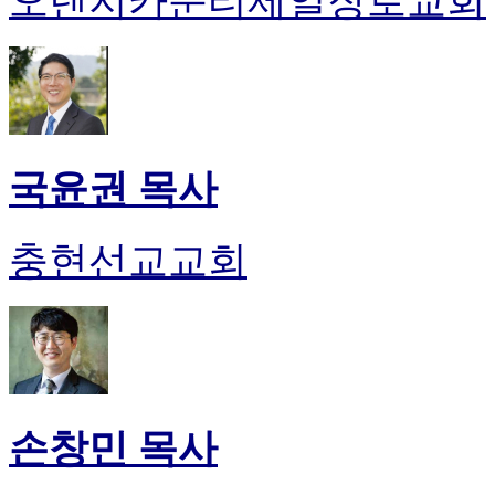
오렌지카운티제일장로교회
국윤권 목사
충현선교교회
손창민 목사