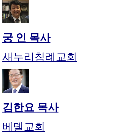
궁 인 목사
새누리침례교회
김한요 목사
베델교회