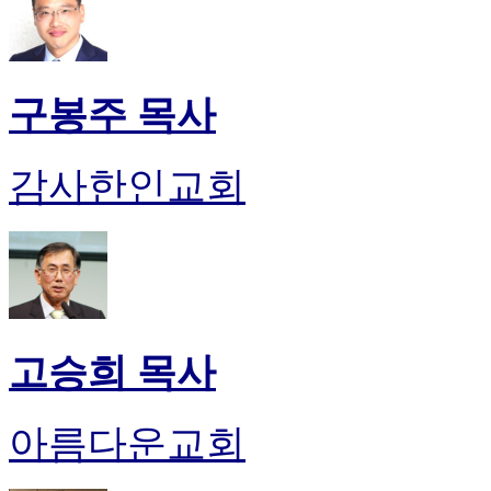
구봉주 목사
감사한인교회
고승희 목사
아름다운교회