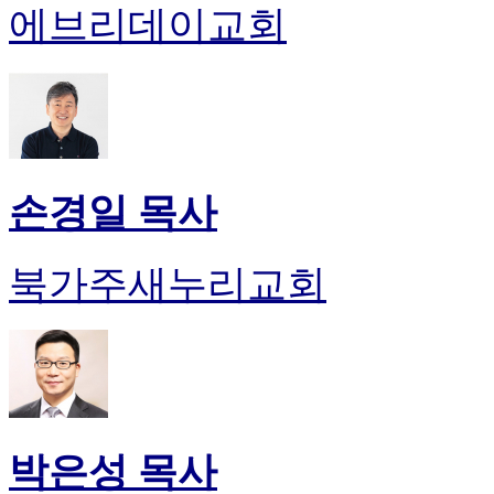
에브리데이교회
손경일 목사
북가주새누리교회
박은성 목사