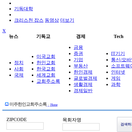
기독대학
크리스천 잡스
동영상
더보기
X
뉴스
기독교
경제
Tech
금융
증권
IT기기
미국교회
기업
통신/모바
정치
한인교회
부동산
소프트웨
사회
한국교회
한인경제
인터넷
국제
세계교회
글로벌경제
게임
교회주소록
생활경제
과학
경제일반
미주한인교회주소록
>
Home
ZIPCODE
목회자명