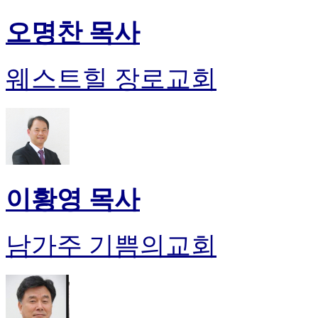
오명찬 목사
웨스트힐 장로교회
이황영 목사
남가주 기쁨의교회