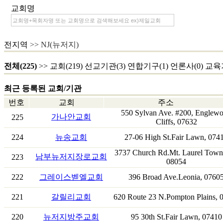
교회명
전지역
>> NJ(뉴저지)
전체(225)
>>
교회(219)
선교기관(3)
연합기구(1)
언론사(0)
교육기
최근 등록된 교회/기관
번호
교회
주소
550 Sylvan Ave. #200, Englew
가나안교회
225
Cliffs, 07632
224
뉴송교회
27-06 High St.Fair Lawn, 074
3737 Church Rd.Mt. Laurel Town
남부뉴저지장로교회
223
08054
222
그레이스벧엘교회
396 Broad Ave.Leonia, 0760
221
갈릴리교회
620 Route 23 N.Pompton Plains, 
220
뉴저지방주교회
95 30th St.Fair Lawn, 07410