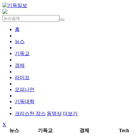
홈
뉴스
기독교
경제
라이프
오피니언
기독대학
크리스천 잡스
동영상
더보기
X
뉴스
기독교
경제
Tech