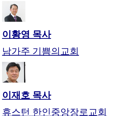
이황영 목사
남가주 기쁨의교회
이재호 목사
휴스턴 한인중앙장로교회