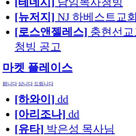
[테네시]
담임목사청빙
[뉴저지]
NJ 하베스트교회 교육
[로스앤젤레스]
충현선교교회
청빙 공고
마켓 플레이스
팝니다
삽니다
드립니다
[하와이]
dd
[아리조나]
dd
[유타]
박은성 목사님