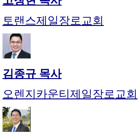
고창현 목사
토랜스제일장로교회
김종규 목사
오렌지카운티제일장로교회