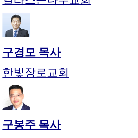
구경모 목사
한빛장로교회
구봉주 목사