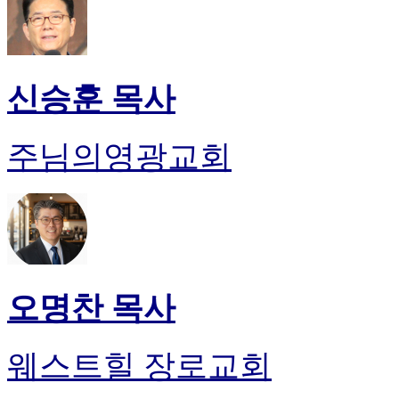
신승훈 목사
주님의영광교회
오명찬 목사
웨스트힐 장로교회