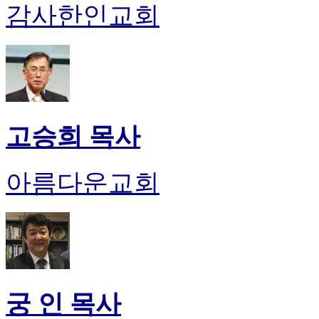
감사한인교회
고승희 목사
아름다운교회
궁 인 목사