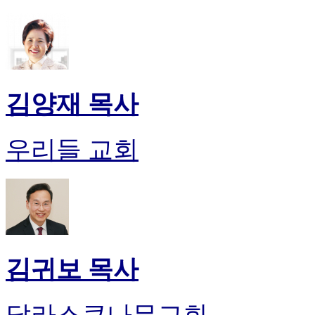
김양재 목사
우리들 교회
김귀보 목사
달라스큰나무교회