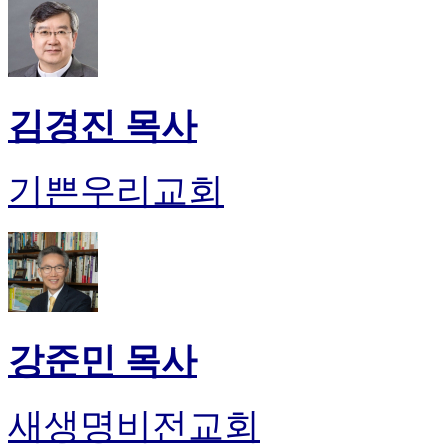
김경진 목사
기쁜우리교회
강준민 목사
새생명비전교회