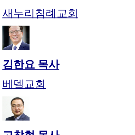
새누리침례교회
김한요 목사
베델교회