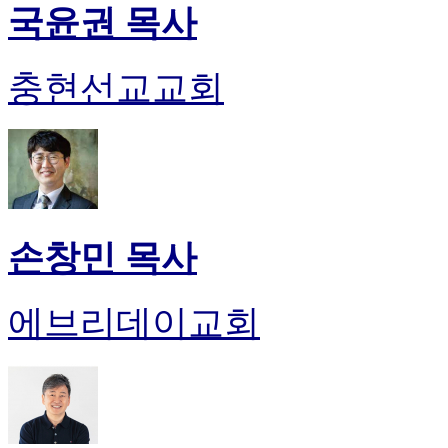
국윤권 목사
충현선교교회
손창민 목사
에브리데이교회