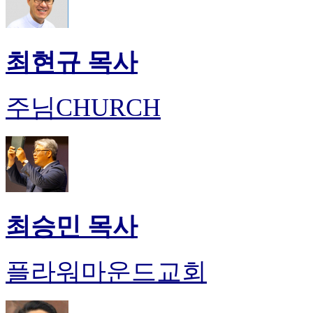
최현규 목사
주님CHURCH
최승민 목사
플라워마운드교회