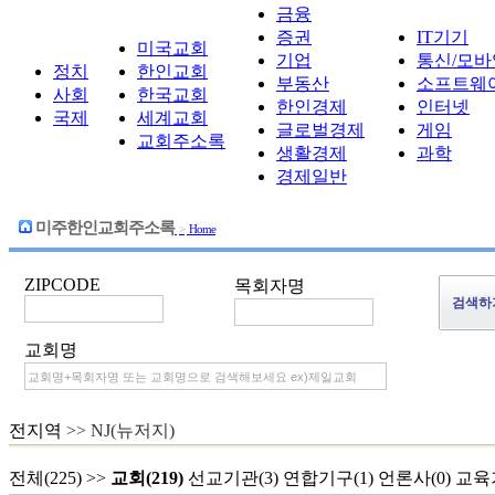
금융
증권
IT기기
미국교회
기업
통신/모바
정치
한인교회
부동산
소프트웨
사회
한국교회
한인경제
인터넷
국제
세계교회
글로벌경제
게임
교회주소록
생활경제
과학
경제일반
미주한인교회주소록
>
Home
ZIPCODE
목회자명
교회명
전지역
>> NJ(뉴저지)
전체(225)
>>
교회(219)
선교기관(3)
연합기구(1)
언론사(0)
교육기