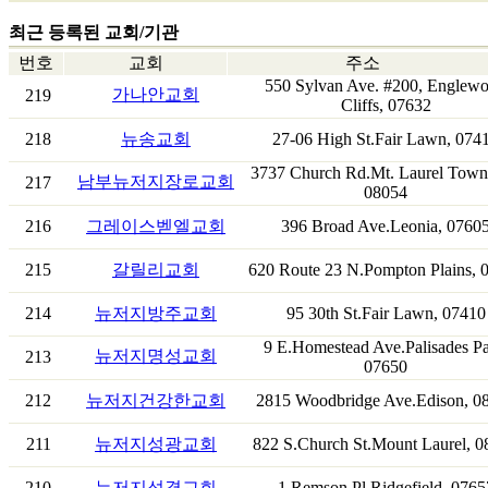
최근 등록된 교회/기관
번호
교회
주소
550 Sylvan Ave. #200, Englew
가나안교회
219
Cliffs, 07632
218
뉴송교회
27-06 High St.Fair Lawn, 074
3737 Church Rd.Mt. Laurel Town
남부뉴저지장로교회
217
08054
216
그레이스벧엘교회
396 Broad Ave.Leonia, 0760
215
갈릴리교회
620 Route 23 N.Pompton Plains, 
214
뉴저지방주교회
95 30th St.Fair Lawn, 07410
9 E.Homestead Ave.Palisades Pa
뉴저지명성교회
213
07650
212
뉴저지건강한교회
2815 Woodbridge Ave.Edison, 0
211
뉴저지성광교회
822 S.Church St.Mount Laurel, 
210
뉴저지성결교회
1 Remson Pl.Ridgefield, 0765