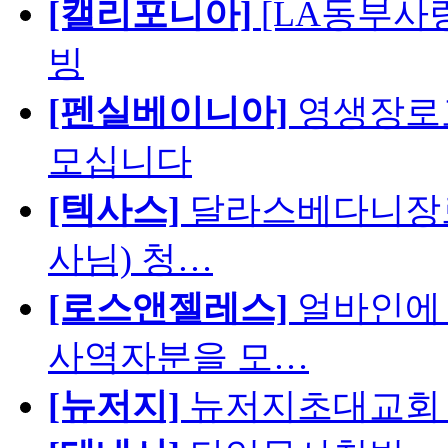
[캘리포니아]
[LA동부사랑의
빙
[펜실베이니아]
영생장로
모십니다
[텍사스]
달라스베다니장로
사님) 청…
[로스앤젤레스]
얼바인에 
사역자분을 모…
[뉴저지]
뉴저지초대교회 