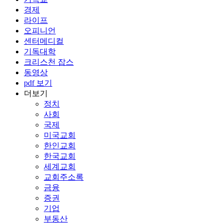
경제
라이프
오피니언
센터메디컬
기독대학
크리스천 잡스
동영상
pdf 보기
더보기
정치
사회
국제
미국교회
한인교회
한국교회
세계교회
교회주소록
금융
증권
기업
부동산