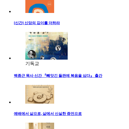
[신간] 신앙의 깊이를 더하라
기독교
백종근 목사 신간 『빼앗긴 들판에 복음을 심다』 출간
예배에서 삶으로, 삶에서 신실한 증언으로