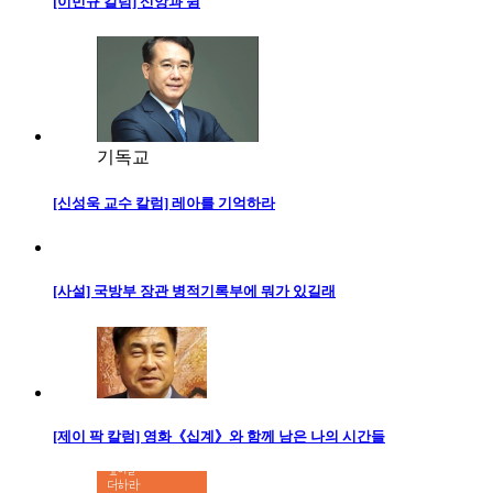
[이민규 칼럼] 신앙과 쉼
기독교
[신성욱 교수 칼럼] 레아를 기억하라
[사설] 국방부 장관 병적기록부에 뭐가 있길래
[제이 팍 칼럼] 영화《십계》와 함께 남은 나의 시간들