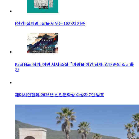
[신간] 십계명 : 삶을 세우는 10가지 기준
Paul Han 작가, 이민 서사 소설『바람을 이긴 남자: 강태준의 길』출
간
재미시인협회, 2026년 신인문학상 수상자 7인 발표