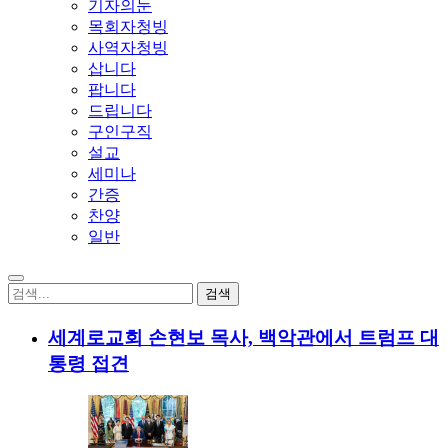
기자의눈
목회자청빙
사역자청빙
삽니다
팝니다
드립니다
구인구직
설교
세미나
간증
찬양
일반
세계로교회 손현보 목사, 백악관에서 트럼프 대
통령 접견