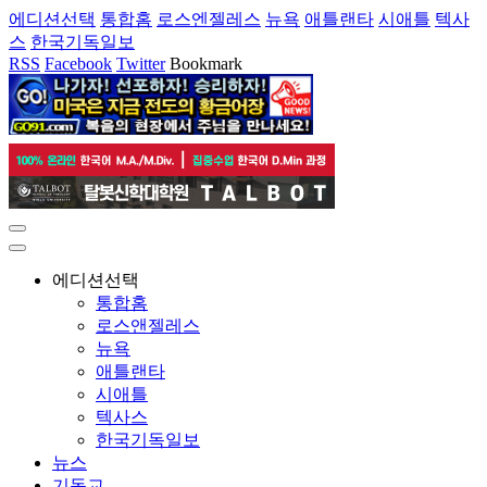
에디션선택
통합홈
로스엔젤레스
뉴욕
애틀랜타
시애틀
텍사
스
한국기독일보
RSS
Facebook
Twitter
Bookmark
에디션선택
통합홈
로스앤젤레스
뉴욕
애틀랜타
시애틀
텍사스
한국기독일보
뉴스
기독교