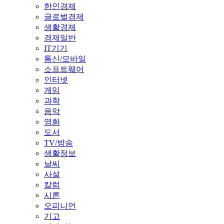
한인경제
글로벌경제
생활경제
경제일반
IT기기
통신/모바일
소프트웨어
인터넷
게임
과학
음악
영화
도서
TV/방송
생활정보
날씨
사설
칼럼
시론
오피니언
기고