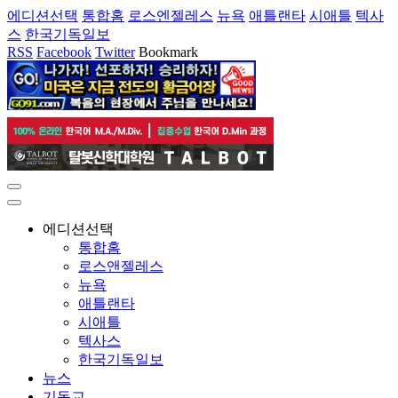
에디션선택
통합홈
로스엔젤레스
뉴욕
애틀랜타
시애틀
텍사
스
한국기독일보
RSS
Facebook
Twitter
Bookmark
에디션선택
통합홈
로스앤젤레스
뉴욕
애틀랜타
시애틀
텍사스
한국기독일보
뉴스
기독교