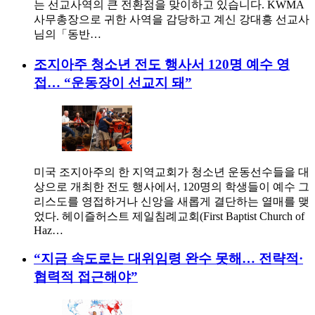
는 선교사역의 큰 전환점을 맞이하고 있습니다. KWMA
사무총장으로 귀한 사역을 감당하고 계신 강대흥 선교사
님의「동반…
조지아주 청소년 전도 행사서 120명 예수 영
접… “운동장이 선교지 돼”
미국 조지아주의 한 지역교회가 청소년 운동선수들을 대
상으로 개최한 전도 행사에서, 120명의 학생들이 예수 그
리스도를 영접하거나 신앙을 새롭게 결단하는 열매를 맺
었다. 헤이즐허스트 제일침례교회(First Baptist Church of
Haz…
“지금 속도로는 대위임령 완수 못해… 전략적·
협력적 접근해야”