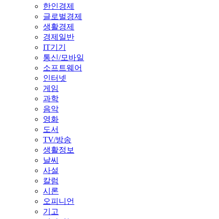
한인경제
글로벌경제
생활경제
경제일반
IT기기
통신/모바일
소프트웨어
인터넷
게임
과학
음악
영화
도서
TV/방송
생활정보
날씨
사설
칼럼
시론
오피니언
기고