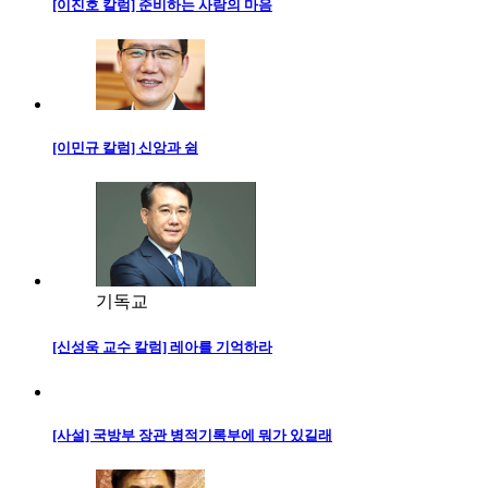
[이진호 칼럼] 준비하는 사람의 마음
[이민규 칼럼] 신앙과 쉼
기독교
[신성욱 교수 칼럼] 레아를 기억하라
[사설] 국방부 장관 병적기록부에 뭐가 있길래