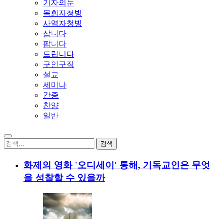
기자의눈
목회자청빙
사역자청빙
삽니다
팝니다
드립니다
구인구직
설교
세미나
간증
찬양
일반
화제의 영화 '오디세이' 통해, 기독교인은 무엇
을 성찰할 수 있을까