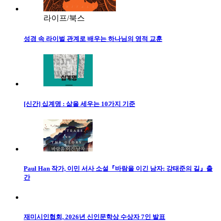
라이프/북스
성경 속 라이벌 관계로 배우는 하나님의 영적 교훈
[신간] 십계명 : 삶을 세우는 10가지 기준
Paul Han 작가, 이민 서사 소설『바람을 이긴 남자: 강태준의 길』출
간
재미시인협회, 2026년 신인문학상 수상자 7인 발표