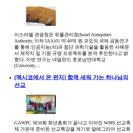
이스라엘 관광청은 유물관리청(Israel Antiquities
Authority, 이하 IAA)이 약 40억 원 규모의 국제 공동연구
를 통해 인공지능(AI)과 첨단 과학기술을 활용한 사해문
서 제작지 및 기원 규명 프로젝트를 본격 추진한다고 밝
혔다. 이번 연구는 네덜란드 흐로닝언대학교
(University…
[멕시코에서 온 편지] 함께 세워 가는 하나님의
선교
GAWPC 제50회 희년총회가 끝나고 이어진 WMS 선교축
제 가운데 준비된 선교특강을 계기로 알레그리아 선교회