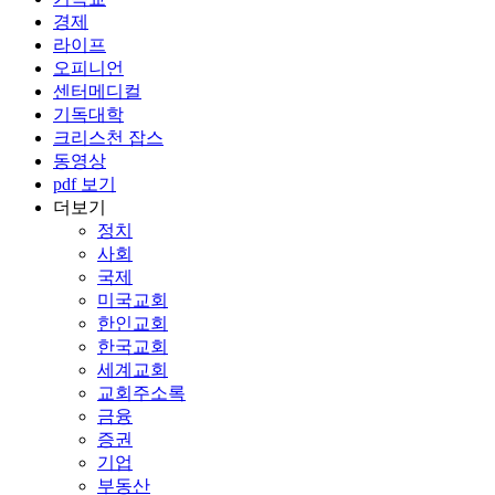
경제
라이프
오피니언
센터메디컬
기독대학
크리스천 잡스
동영상
pdf 보기
더보기
정치
사회
국제
미국교회
한인교회
한국교회
세계교회
교회주소록
금융
증권
기업
부동산