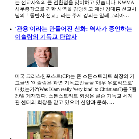
는 선교사역의 큰 전환점을 맞이하고 있습니다. KWMA
사무총장으로 귀한 사역을 감당하고 계신 강대흥 선교사
님의「동반자 선교」라는 주제 강의는 알레그리아…
'관용'이라는 만들어진 신화: 역사가 증언하는
이슬람의 기독교 탄압사
미국 크리스천포스트(CP)는 존 스톤스트리트 회장의 기
고글인 '이슬람은 과연 기독교인들을 '매우 우호적으로'
대했는가?'(Was Islam really 'very kind' to Christians?)를 7월
29일 게재했다. 스톤스트리트 회장은 콜슨 기독교 세계
관 센터의 회장을 맡고 있으며 신앙과 문화, …