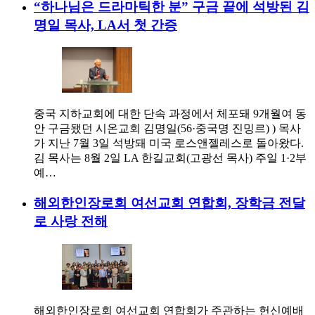
“하나님은 드라마틱한 분” 구금 끝에 석방된 김
명일 목사, LA서 첫 간증
중국 지하교회에 대한 단속 과정에서 체포돼 9개월여 동
안 구금됐던 시온교회 김명일(56·중국명 진밍르) ) 목사
가 지난 7월 3일 석방돼 미국 로스앤젤레스로 돌아왔다.
김 목사는 8월 2일 LA 한길교회(고광선 목사) 주일 1·2부
예…
해외한인장로회 여선교회 연합회, 장학금 전달
로 사랑 전해
해외한인장로회 여선교회 연합회가 주관하는 헌신예배