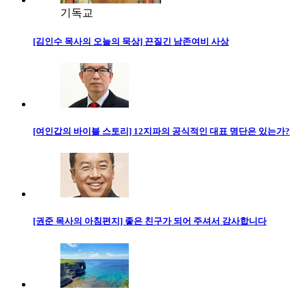
기독교
[김인수 목사의 오늘의 묵상] 끈질긴 남존여비 사상
[여인갑의 바이블 스토리] 12지파의 공식적인 대표 명단은 있는가?
[권준 목사의 아침편지] 좋은 친구가 되어 주셔서 감사합니다