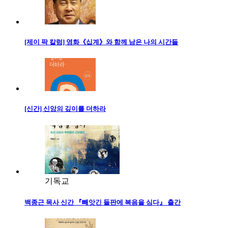
[제이 팍 칼럼] 영화《십계》와 함께 남은 나의 시간들
[신간] 신앙의 깊이를 더하라
기독교
백종근 목사 신간 『빼앗긴 들판에 복음을 심다』 출간