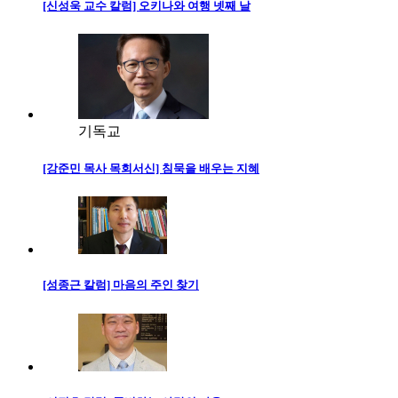
[신성욱 교수 칼럼] 오키나와 여행 넷째 날
기독교
[강준민 목사 목회서신] 침묵을 배우는 지혜
[성종근 칼럼] 마음의 주인 찾기