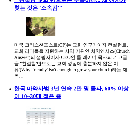
"'친절한 교회'만으로는 부족하다... 새 신자가
찾는 것은 '소속감'"
미국 크리스천포스트(CP)는 교회 연구가이자 컨설턴트,
교회 리더들을 지원하는 사역 기관인 처치앤서스(Church
Answer)의 설립자이자 CEO인 톰 레이너 목사의 기고글
을 ''친절함'만으로는 교회 성장에 충분하지 않은 이
유'(Why 'friendly' isn't enough to grow your church)라는 제
목…
한국 마약사범 3년 연속 2만 명 돌파, 60% 이상
이 10~30대 젊은 층