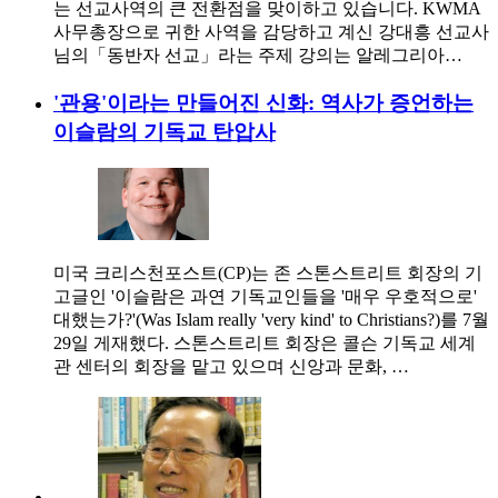
는 선교사역의 큰 전환점을 맞이하고 있습니다. KWMA
사무총장으로 귀한 사역을 감당하고 계신 강대흥 선교사
님의「동반자 선교」라는 주제 강의는 알레그리아…
'관용'이라는 만들어진 신화: 역사가 증언하는
이슬람의 기독교 탄압사
미국 크리스천포스트(CP)는 존 스톤스트리트 회장의 기
고글인 '이슬람은 과연 기독교인들을 '매우 우호적으로'
대했는가?'(Was Islam really 'very kind' to Christians?)를 7월
29일 게재했다. 스톤스트리트 회장은 콜슨 기독교 세계
관 센터의 회장을 맡고 있으며 신앙과 문화, …