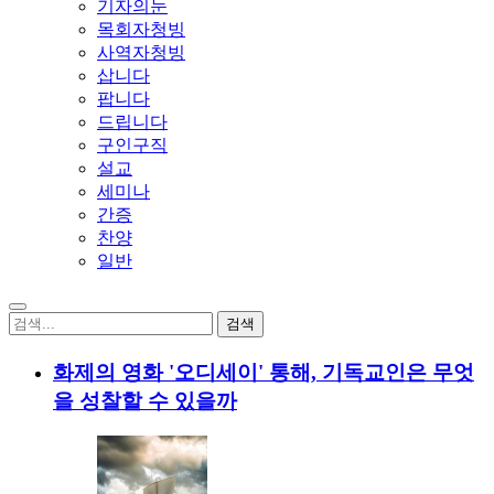
기자의눈
목회자청빙
사역자청빙
삽니다
팝니다
드립니다
구인구직
설교
세미나
간증
찬양
일반
화제의 영화 '오디세이' 통해, 기독교인은 무엇
을 성찰할 수 있을까