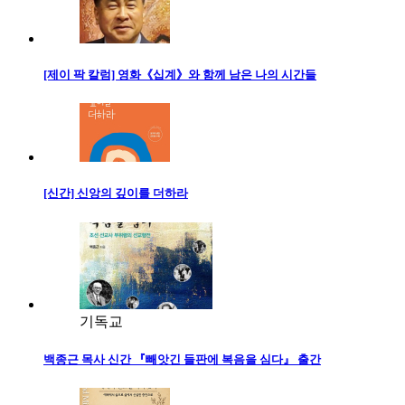
[제이 팍 칼럼] 영화《십계》와 함께 남은 나의 시간들
[신간] 신앙의 깊이를 더하라
기독교
백종근 목사 신간 『빼앗긴 들판에 복음을 심다』 출간