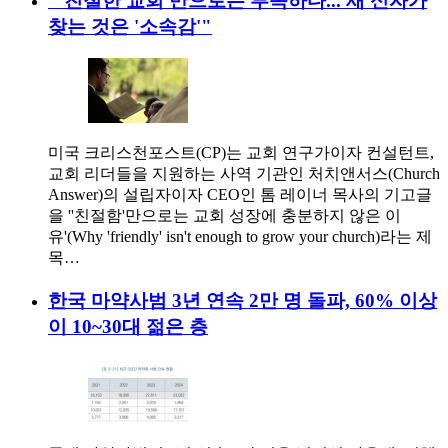
"'친절한 교회'만으로는 부족하다... 새 신자가
찾는 것은 '소속감'"
미국 크리스천포스트(CP)는 교회 연구가이자 컨설턴트,
교회 리더들을 지원하는 사역 기관인 처치앤서스(Church
Answer)의 설립자이자 CEO인 톰 레이너 목사의 기고글
을 ''친절함'만으로는 교회 성장에 충분하지 않은 이
유'(Why 'friendly' isn't enough to grow your church)라는 제
목…
한국 마약사범 3년 연속 2만 명 돌파, 60% 이상
이 10~30대 젊은 층