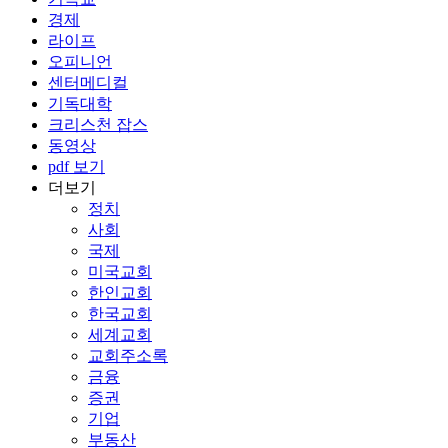
경제
라이프
오피니언
센터메디컬
기독대학
크리스천 잡스
동영상
pdf 보기
더보기
정치
사회
국제
미국교회
한인교회
한국교회
세계교회
교회주소록
금융
증권
기업
부동산