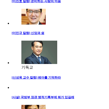
[이진호 칼럼] 준비하는 사람의 마음
[이민규 칼럼] 신앙과 쉼
기독교
[신성욱 교수 칼럼] 레아를 기억하라
[사설] 국방부 장관 병적기록부에 뭐가 있길래