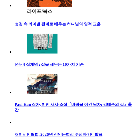
라이프/북스
성경 속 라이벌 관계로 배우는 하나님의 영적 교훈
[신간] 십계명 : 삶을 세우는 10가지 기준
Paul Han 작가, 이민 서사 소설『바람을 이긴 남자: 강태준의 길』출
간
재미시인협회, 2026년 신인문학상 수상자 7인 발표