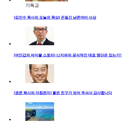
기독교
[김인수 목사의 오늘의 묵상] 끈질긴 남존여비 사상
[여인갑의 바이블 스토리] 12지파의 공식적인 대표 명단은 있는가?
[권준 목사의 아침편지] 좋은 친구가 되어 주셔서 감사합니다