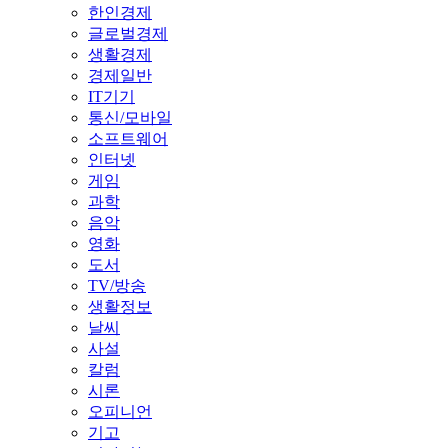
한인경제
글로벌경제
생활경제
경제일반
IT기기
통신/모바일
소프트웨어
인터넷
게임
과학
음악
영화
도서
TV/방송
생활정보
날씨
사설
칼럼
시론
오피니언
기고