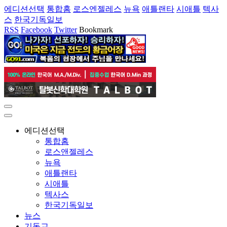
에디션선택
통합홈
로스엔젤레스
뉴욕
애틀랜타
시애틀
텍사
스
한국기독일보
RSS
Facebook
Twitter
Bookmark
에디션선택
통합홈
로스앤젤레스
뉴욕
애틀랜타
시애틀
텍사스
한국기독일보
뉴스
기독교