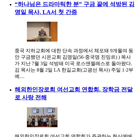
“하나님은 드라마틱한 분” 구금 끝에 석방된 김
명일 목사, LA서 첫 간증
중국 지하교회에 대한 단속 과정에서 체포돼 9개월여 동
안 구금됐던 시온교회 김명일(56·중국명 진밍르) ) 목사
가 지난 7월 3일 석방돼 미국 로스앤젤레스로 돌아왔다.
김 목사는 8월 2일 LA 한길교회(고광선 목사) 주일 1·2부
예…
해외한인장로회 여선교회 연합회, 장학금 전달
로 사랑 전해
해외한인장로회 여선교회 연합회가 주관하는 헌신예배