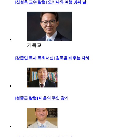
[신성욱 교수 칼럼] 오키나와 여행 넷째 날
기독교
[강준민 목사 목회서신] 침묵을 배우는 지혜
[성종근 칼럼] 마음의 주인 찾기