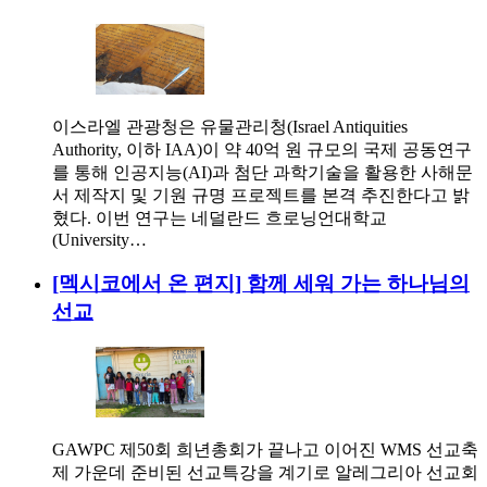
이스라엘 관광청은 유물관리청(Israel Antiquities
Authority, 이하 IAA)이 약 40억 원 규모의 국제 공동연구
를 통해 인공지능(AI)과 첨단 과학기술을 활용한 사해문
서 제작지 및 기원 규명 프로젝트를 본격 추진한다고 밝
혔다. 이번 연구는 네덜란드 흐로닝언대학교
(University…
[멕시코에서 온 편지] 함께 세워 가는 하나님의
선교
GAWPC 제50회 희년총회가 끝나고 이어진 WMS 선교축
제 가운데 준비된 선교특강을 계기로 알레그리아 선교회