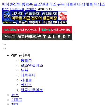
에디션선택
통합홈
로스엔젤레스
뉴욕
애틀랜타
시애틀
텍사스
RSS
Facebook
Twitter
Bookmark
에디션선택
통합홈
로스앤젤레스
뉴욕
애틀랜타
시애틀
텍사스
한국기독일보
뉴스
기독교
경제