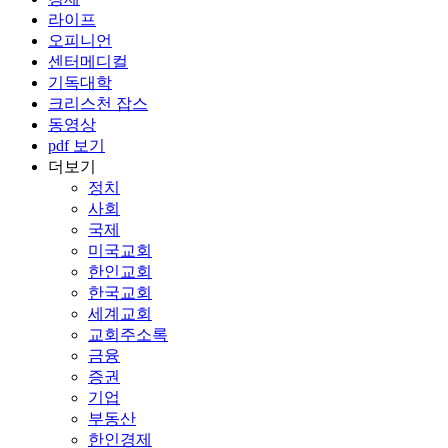
라이프
오피니언
센터메디컬
기독대학
크리스천 잡스
동영상
pdf 보기
더보기
정치
사회
국제
미국교회
한인교회
한국교회
세계교회
교회주소록
금융
증권
기업
부동산
한인경제