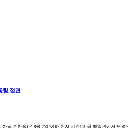
통령 접견
 차남 손찬송)은 8월 7일(이하 현지 시간) 미국 백악관에서 도