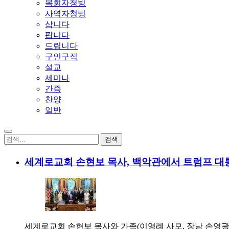
목회자청빙
사역자청빙
삽니다
팝니다
드립니다
구인구직
설교
세미나
간증
찬양
일반
세계로교회 손현보 목사, 백악관에서 트럼프 대
세계로교회 손현보 목사와 가족(이영례 사모, 장남 손영광,