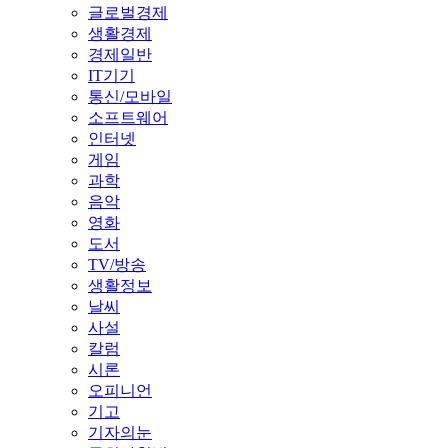
글로벌경제
생활경제
경제일반
IT기기
통신/모바일
소프트웨어
인터넷
게임
과학
음악
영화
도서
TV/방송
생활정보
날씨
사설
칼럼
시론
오피니언
기고
기자의눈