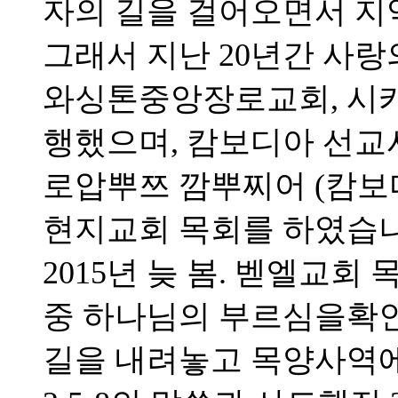
자의 길을 걸어오면서 지
그래서 지난 20년간 사랑
와싱톤중앙장로교회, 시
행했으며, 캄보디아 선
로압뿌쯔 깜뿌찌어 (캄보
현지교회 목회를 하였습니
2015년 늦 봄. 벧엘교
중 하나님의 부르심을확
길을 내려놓고 목양사역에