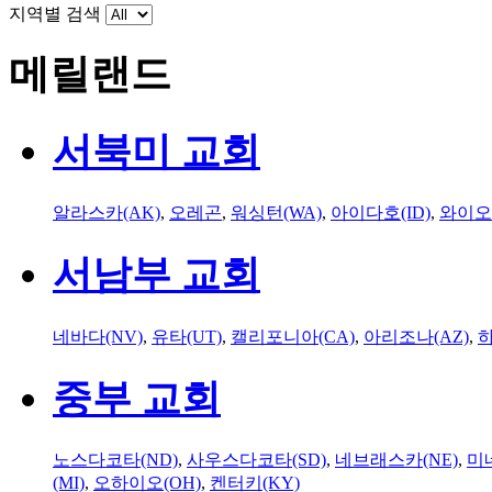
지역별 검색
메릴랜드
서북미 교회
알라스카(AK)
,
오레곤
,
워싱턴(WA)
,
아이다호(ID)
,
와이오
서남부 교회
네바다(NV)
,
유타(UT)
,
캘리포니아(CA)
,
아리조나(AZ)
,
하
중부 교회
노스다코타(ND)
,
사우스다코타(SD)
,
네브래스카(NE)
,
미
(MI)
,
오하이오(OH)
,
켄터키(KY)