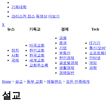
기독대학
크리스천 잡스
동영상
더보기
X
뉴스
기독교
경제
Tech
금융
증권
IT기기
미국교회
기업
통신/모바
정치
한인교회
부동산
소프트웨
사회
한국교회
한인경제
인터넷
국제
세계교회
글로벌경제
게임
교회주소록
생활경제
과학
경제일반
Home
>
설교
>
동부 교회
>
메릴랜드
>
모든 민족에게
설교