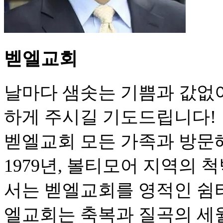
벧엘교회
날마다 샘솟는 기쁨과 값없
하게 주시길 기도드립니다!
벧엘교회 모든 가족과 방문
1979년, 볼티모어 지역의
서는 벧엘교회를 영적인 쉼터
엘교회는 축복과 질곡의 세