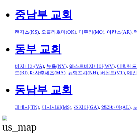
중남부 교회
캔자스(KS)
,
오클라호마(OK)
,
미주리(MO)
,
아칸소(AR)
,
동부 교회
버지니아(VA)
,
뉴욕(NY)
,
웨스트버지니아(WV)
,
메릴랜드(
드(RI)
,
매사추세츠(MA)
,
뉴햄프셔(NH)
,
버몬트(VT)
,
메인
동남부 교회
테네시(TN)
,
미시시피(MS)
,
조지아(GA)
,
앨라배마(AL)
,