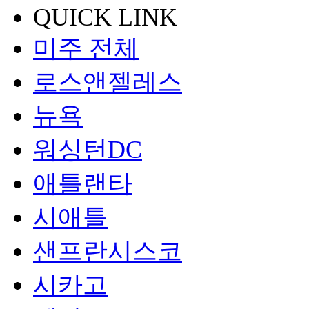
QUICK LINK
미주 전체
로스앤젤레스
뉴욕
워싱턴DC
애틀랜타
시애틀
샌프란시스코
시카고