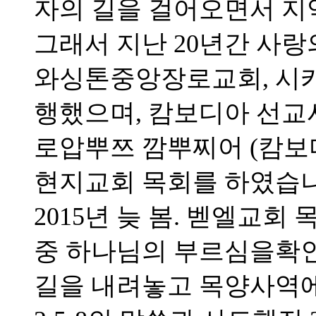
자의 길을 걸어오면서 지
그래서 지난 20년간 사랑
와싱톤중앙장로교회, 시
행했으며, 캄보디아 선
로압뿌쯔 깜뿌찌어 (캄보
현지교회 목회를 하였습니
2015년 늦 봄. 벧엘교
중 하나님의 부르심을확
길을 내려놓고 목양사역에