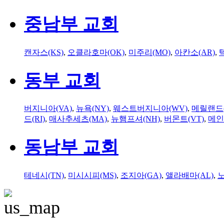
중남부 교회
캔자스(KS)
,
오클라호마(OK)
,
미주리(MO)
,
아칸소(AR)
,
동부 교회
버지니아(VA)
,
뉴욕(NY)
,
웨스트버지니아(WV)
,
메릴랜드(
드(RI)
,
매사추세츠(MA)
,
뉴햄프셔(NH)
,
버몬트(VT)
,
메인
동남부 교회
테네시(TN)
,
미시시피(MS)
,
조지아(GA)
,
앨라배마(AL)
,