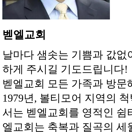
벧엘교회
날마다 샘솟는 기쁨과 값없
하게 주시길 기도드립니다!
벧엘교회 모든 가족과 방문
1979년, 볼티모어 지역의
서는 벧엘교회를 영적인 쉼터
엘교회는 축복과 질곡의 세