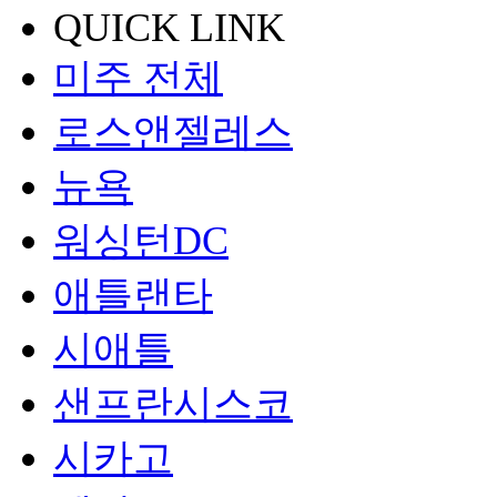
QUICK LINK
미주 전체
로스앤젤레스
뉴욕
워싱턴DC
애틀랜타
시애틀
샌프란시스코
시카고