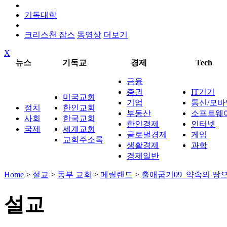
기독대학
크리스천 잡스
동영상
더보기
X
뉴스
기독교
경제
Tech
금융
증권
IT기기
미국교회
기업
통신/모바
정치
한인교회
부동산
소프트웨
사회
한국교회
한인경제
인터넷
국제
세계교회
글로벌경제
게임
교회주소록
생활경제
과학
경제일반
Home
>
설교
>
동부 교회
>
메릴랜드
>
출애굽기09_약속의 땅
설교