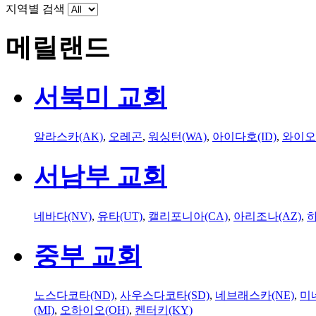
지역별 검색
메릴랜드
서북미 교회
알라스카(AK)
,
오레곤
,
워싱턴(WA)
,
아이다호(ID)
,
와이오
서남부 교회
네바다(NV)
,
유타(UT)
,
캘리포니아(CA)
,
아리조나(AZ)
,
하
중부 교회
노스다코타(ND)
,
사우스다코타(SD)
,
네브래스카(NE)
,
미
(MI)
,
오하이오(OH)
,
켄터키(KY)