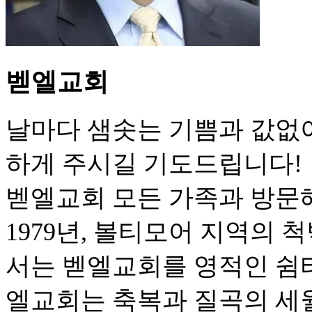
벧엘교회
날마다 샘솟는 기쁨과 값없
하게 주시길 기도드립니다!
벧엘교회 모든 가족과 방문
1979년, 볼티모어 지역의
서는 벧엘교회를 영적인 쉼터
엘교회는 축복과 질곡의 세