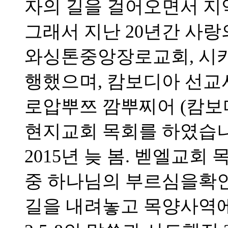
자의 길을 걸어오면서 지
그래서 지난 20년간 사랑
와싱톤중앙장로교회, 시
행했으며, 캄보디아 선
로압뿌쯔 깜뿌찌어 (캄보
현지교회 목회를 하였습니
2015년 늦 봄. 벧엘교
중 하나님의 부르심을확
길을 내려놓고 목양사역에