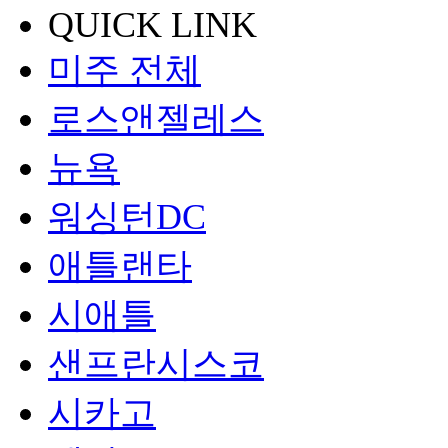
QUICK LINK
미주 전체
로스앤젤레스
뉴욕
워싱턴DC
애틀랜타
시애틀
샌프란시스코
시카고