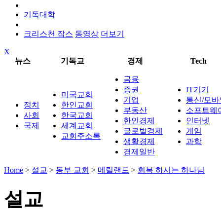
기독대학
크리스천 잡스
동영상
더보기
X
뉴스
기독교
경제
Tech
금융
증권
IT기기
미국교회
기업
통신/모바
정치
한인교회
부동산
소프트웨
사회
한국교회
한인경제
인터넷
국제
세계교회
글로벌경제
게임
교회주소록
생활경제
과학
경제일반
Home
>
설교
>
동부 교회
>
메릴랜드
>
회복 하시는 하나님
설교