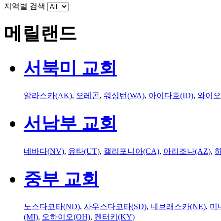
지역별 검색
메릴랜드
서북미 교회
알라스카(AK)
,
오레곤
,
워싱턴(WA)
,
아이다호(ID)
,
와이오
서남부 교회
네바다(NV)
,
유타(UT)
,
캘리포니아(CA)
,
아리조나(AZ)
,
하
중부 교회
노스다코타(ND)
,
사우스다코타(SD)
,
네브래스카(NE)
,
미
(MI)
,
오하이오(OH)
,
켄터키(KY)