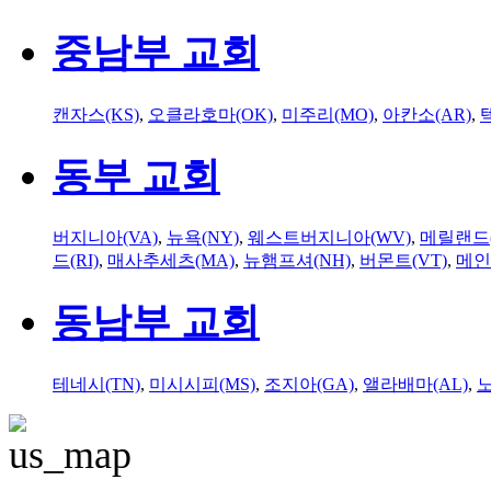
중남부 교회
캔자스(KS)
,
오클라호마(OK)
,
미주리(MO)
,
아칸소(AR)
,
동부 교회
버지니아(VA)
,
뉴욕(NY)
,
웨스트버지니아(WV)
,
메릴랜드(
드(RI)
,
매사추세츠(MA)
,
뉴햄프셔(NH)
,
버몬트(VT)
,
메인
동남부 교회
테네시(TN)
,
미시시피(MS)
,
조지아(GA)
,
앨라배마(AL)
,