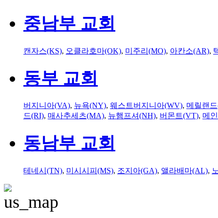
중남부 교회
캔자스(KS)
,
오클라호마(OK)
,
미주리(MO)
,
아칸소(AR)
,
동부 교회
버지니아(VA)
,
뉴욕(NY)
,
웨스트버지니아(WV)
,
메릴랜드(
드(RI)
,
매사추세츠(MA)
,
뉴햄프셔(NH)
,
버몬트(VT)
,
메인
동남부 교회
테네시(TN)
,
미시시피(MS)
,
조지아(GA)
,
앨라배마(AL)
,