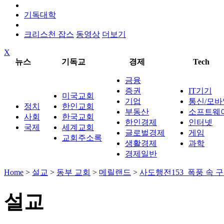
기독대학
크리스천 잡스
동영상
더보기
X
뉴스
기독교
경제
Tech
금융
증권
IT기기
미국교회
기업
통신/모바
정치
한인교회
부동산
소프트웨
사회
한국교회
한인경제
인터넷
국제
세계교회
글로벌경제
게임
교회주소록
생활경제
과학
경제일반
Home
>
설교
>
동부 교회
>
메릴랜드
>
사도행전153_폭풍 속 
설교