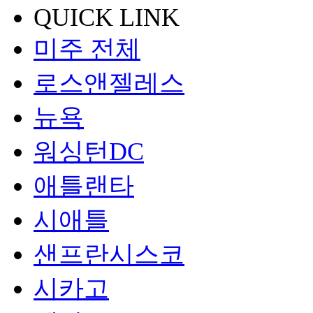
QUICK LINK
미주 전체
로스앤젤레스
뉴욕
워싱턴DC
애틀랜타
시애틀
샌프란시스코
시카고