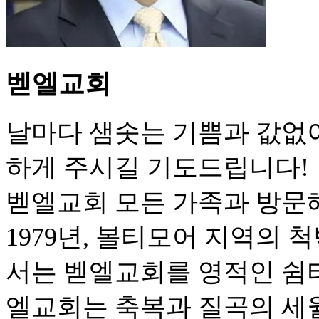
벧엘교회
날마다 샘솟는 기쁨과 값없
하게 주시길 기도드립니다!
벧엘교회 모든 가족과 방문
1979년, 볼티모어 지역의
서는 벧엘교회를 영적인 쉼터
엘교회는 축복과 질곡의 세