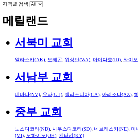
지역별 검색
메릴랜드
서북미 교회
알라스카(AK)
,
오레곤
,
워싱턴(WA)
,
아이다호(ID)
,
와이오
서남부 교회
네바다(NV)
,
유타(UT)
,
캘리포니아(CA)
,
아리조나(AZ)
,
하
중부 교회
노스다코타(ND)
,
사우스다코타(SD)
,
네브래스카(NE)
,
미
(MI)
,
오하이오(OH)
,
켄터키(KY)