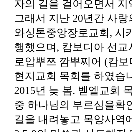
자의 길을 걸어오면서 지
그래서 지난 20년간 사랑
와싱톤중앙장로교회, 시
행했으며, 캄보디아 선
로압뿌쯔 깜뿌찌어 (캄보
현지교회 목회를 하였습니
2015년 늦 봄. 벧엘교
중 하나님의 부르심을확
길을 내려놓고 목양사역에