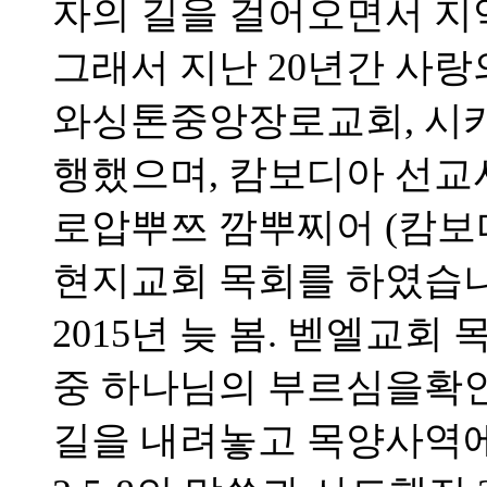
자의 길을 걸어오면서 지
그래서 지난 20년간 사랑
와싱톤중앙장로교회, 시
행했으며, 캄보디아 선
로압뿌쯔 깜뿌찌어 (캄보
현지교회 목회를 하였습니
2015년 늦 봄. 벧엘교
중 하나님의 부르심을확
길을 내려놓고 목양사역에