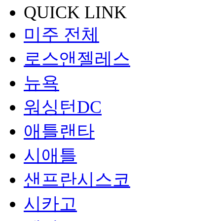
QUICK LINK
미주 전체
로스앤젤레스
뉴욕
워싱턴DC
애틀랜타
시애틀
샌프란시스코
시카고