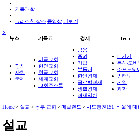
기독대학
크리스천 잡스
동영상
더보기
X
뉴스
기독교
경제
Tech
금융
증권
IT기기
미국교회
기업
통신/모바
정치
한인교회
부동산
소프트웨
사회
한국교회
한인경제
인터넷
국제
세계교회
글로벌경제
게임
교회주소록
생활경제
과학
경제일반
Home
>
설교
>
동부 교회
>
메릴랜드
>
사도행전151_바울에 대
설교