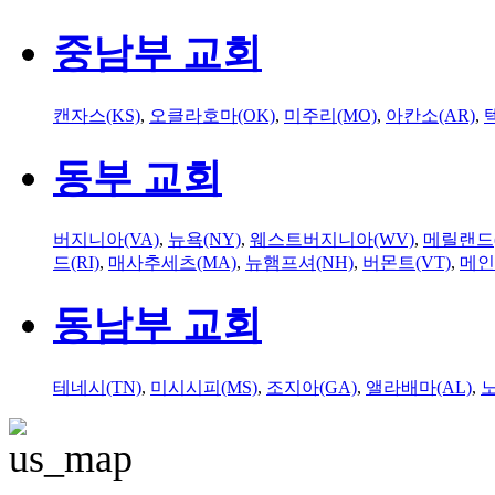
중남부 교회
캔자스(KS)
,
오클라호마(OK)
,
미주리(MO)
,
아칸소(AR)
,
동부 교회
버지니아(VA)
,
뉴욕(NY)
,
웨스트버지니아(WV)
,
메릴랜드(
드(RI)
,
매사추세츠(MA)
,
뉴햄프셔(NH)
,
버몬트(VT)
,
메인
동남부 교회
테네시(TN)
,
미시시피(MS)
,
조지아(GA)
,
앨라배마(AL)
,