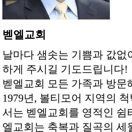
벧엘교회
날마다 샘솟는 기쁨과 값없
하게 주시길 기도드립니다!
벧엘교회 모든 가족과 방문
1979년, 볼티모어 지역의
서는 벧엘교회를 영적인 쉼터
엘교회는 축복과 질곡의 세