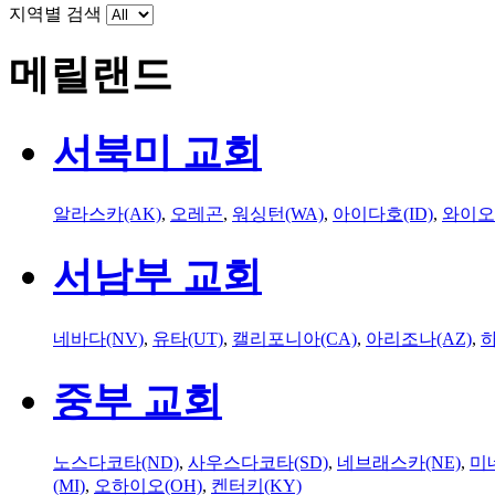
지역별 검색
메릴랜드
서북미 교회
알라스카(AK)
,
오레곤
,
워싱턴(WA)
,
아이다호(ID)
,
와이오
서남부 교회
네바다(NV)
,
유타(UT)
,
캘리포니아(CA)
,
아리조나(AZ)
,
하
중부 교회
노스다코타(ND)
,
사우스다코타(SD)
,
네브래스카(NE)
,
미
(MI)
,
오하이오(OH)
,
켄터키(KY)