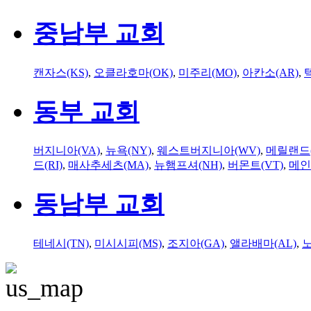
중남부 교회
캔자스(KS)
,
오클라호마(OK)
,
미주리(MO)
,
아칸소(AR)
,
동부 교회
버지니아(VA)
,
뉴욕(NY)
,
웨스트버지니아(WV)
,
메릴랜드(
드(RI)
,
매사추세츠(MA)
,
뉴햄프셔(NH)
,
버몬트(VT)
,
메인
동남부 교회
테네시(TN)
,
미시시피(MS)
,
조지아(GA)
,
앨라배마(AL)
,