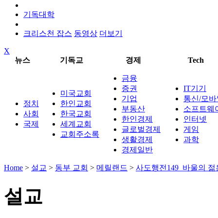
기독대학
크리스천 잡스
동영상
더보기
X
뉴스
기독교
경제
Tech
금융
증권
IT기기
미국교회
기업
통신/모바
정치
한인교회
부동산
소프트웨
사회
한국교회
한인경제
인터넷
국제
세계교회
글로벌경제
게임
교회주소록
생활경제
과학
경제일반
Home
>
설교
>
동부 교회
>
메릴랜드
>
사도행전149_바울의 젊
설교