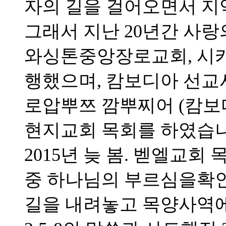
자의 길을 걸어오면서 지
그래서 지난 20년간 사랑
와싱톤중앙장로교회, 시
행했으며, 캄보디아 선
로압뿌쯔 깜뿌찌어 (캄보
현지교회 목회를 하였습니
2015년 늦 봄. 벧엘교
중 하나님의 부르심을확
길을 내려놓고 목양사역에