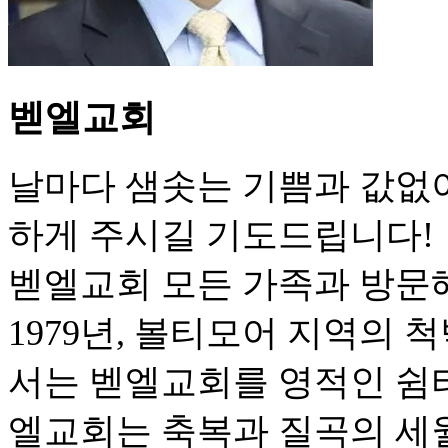
벧엘교회
날마다 샘솟는 기쁨과 값없
하게 주시길 기도드립니다!
벧엘교회 모든 가족과 방문
1979년, 볼티모어 지역의
서는 벧엘교회를 영적인 쉼터
엘교회는 축복과 질곡의 세