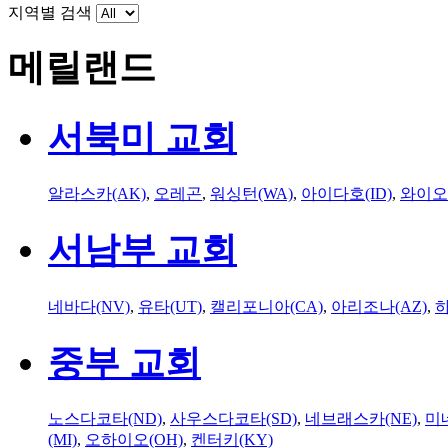
지역별 검색
메릴랜드
서북미 교회
알라스카(AK)
,
오레곤
,
워싱턴(WA)
,
아이다호(ID)
,
와이오
서남부 교회
네바다(NV)
,
유타(UT)
,
캘리포니아(CA)
,
아리조나(AZ)
,
하
중부 교회
노스다코타(ND)
,
사우스다코타(SD)
,
네브래스카(NE)
,
미
(MI)
,
오하이오(OH)
,
켄터키(KY)