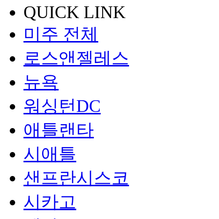
QUICK LINK
미주 전체
로스앤젤레스
뉴욕
워싱턴DC
애틀랜타
시애틀
샌프란시스코
시카고