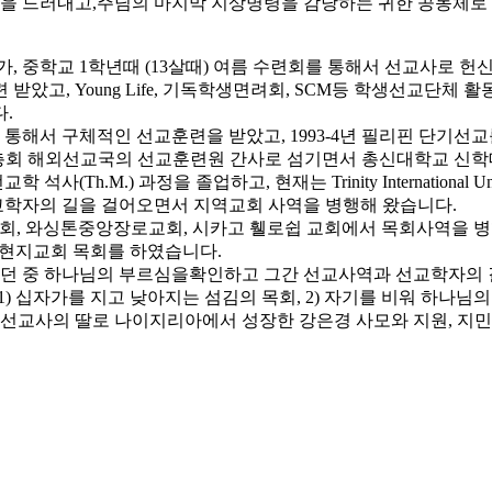
 드러내고,주님의 마지막 지상명령을 감당하는 귀한 공동체로 
, 중학교 1학년때 (13살때) 여름 수련회를 통해서 선교사로 
았고, Young Life, 기독학생면려회, SCM등 학생선교단체 
.
를 통해서 구체적인 선교훈련을 받았고, 1993-4년 필리핀 단기
동 총회 해외선교국의 선교훈련원 간사로 섬기면서 총신대학교 신학대
서 선교학 석사(Th.M.) 과정을 졸업하고, 현재는 Trinity Internation
선교학자의 길을 걸어오면서 지역교회 사역을 병행해 왔습니다.
리교회, 와싱톤중앙장로교회, 시카고 휄로쉽 교회에서 목회사역을
 현지교회 목회를 하였습니다.
도하던 중 하나님의 부르심을확인하고 그간 선교사역과 선교학자의 
고 1) 십자가를 지고 낮아지는 섬김의 목회, 2) 자기를 비워 하나
교사의 딸로 나이지리아에서 성장한 강은경 사모와 지원, 지민, 지