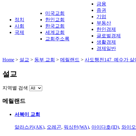
금융
증권
미국교회
기업
정치
한인교회
부동산
사회
한국교회
한인경제
국제
세계교회
글로벌경제
교회주소록
생활경제
경제일반
Home
>
설교
>
동부 교회
>
메릴랜드
>
사도행전147_예수가 살
설교
지역별 검색
메릴랜드
서북미 교회
알라스카(AK)
,
오레곤
,
워싱턴(WA)
,
아이다호(ID)
,
와이오