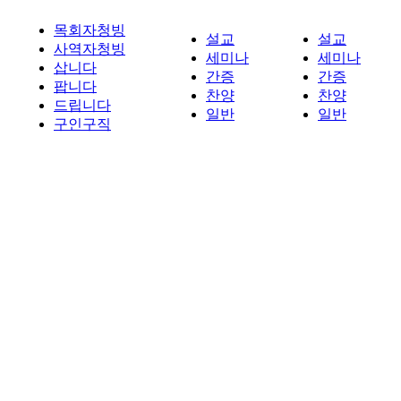
목회자청빙
설교
설교
사역자청빙
세미나
세미나
삽니다
간증
간증
팝니다
찬양
찬양
드립니다
일반
일반
구인구직