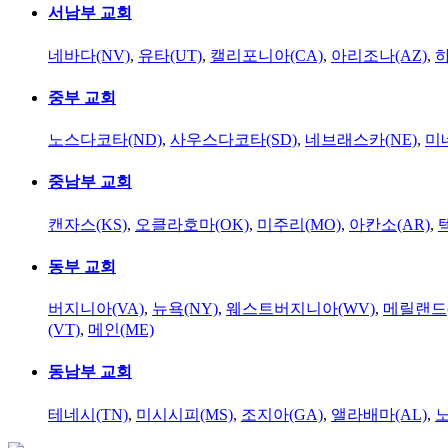
서남부 교회
네바다(NV)
,
유타(UT)
,
캘리포니아(CA)
,
아리조나(AZ)
,
하
중부 교회
노스다코타(ND)
,
사우스다코타(SD)
,
네브래스카(NE)
,
미
중남부 교회
캔자스(KS)
,
오클라호마(OK)
,
미주리(MO)
,
아칸소(AR)
,
동부 교회
버지니아(VA)
,
뉴욕(NY)
,
웨스트버지니아(WV)
,
메릴랜드(
(VT)
,
메인(ME)
동남부 교회
테네시(TN)
,
미시시피(MS)
,
조지아(GA)
,
앨라배마(AL)
,