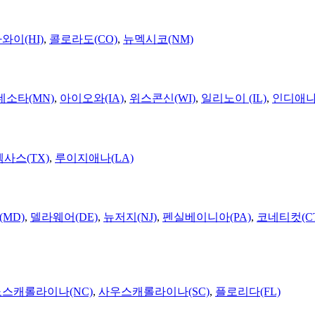
와이(HI)
,
콜로라도(CO)
,
뉴멕시코(NM)
네소타(MN)
,
아이오와(IA)
,
위스콘신(WI)
,
일리노이 (IL)
,
인디애나(
텍사스(TX)
,
루이지애나(LA)
MD)
,
델라웨어(DE)
,
뉴저지(NJ)
,
펜실베이니아(PA)
,
코네티컷(C
노스캐롤라이나(NC)
,
사우스캐롤라이나(SC)
,
플로리다(FL)