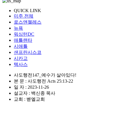
QUICK LINK
미주 전체
로스앤젤레스
뉴욕
워싱턴DC
애틀랜타
시애틀
샌프란시스코
시카고
텍사스
사도행전147_예수가 살아있다!
본 문 : 사도행전 Acts 25:13-22
일 자 : 2023-11-26
설교자 : 백신종 목사
교회 : 벧엘교회