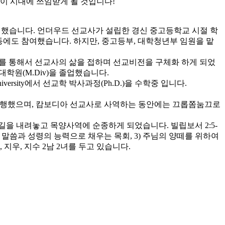
이 시대에 쓰임받게 될 것입니다!
헌신했습니다. 언더우드 선교사가 설립한 경신 중고등학교 시절 학
활동에도 참여했습니다. 하지만, 중고등부, 대학청년부 임원을 맡
선교를 통해서 선교사의 삶을 접하며 선교비전을 구체화 하게 되었
학원(M.Div)을 졸업했습니다.
al University에서 선교학 박사과정(Ph.D.)을 수학중 입니다.
 병행했으며, 캄보디아 선교사로 사역하는 동안에는 끄롭쫌눔끄로
길을 내려놓고 목양사역에 순종하게 되었습니다. 빌립보서 2:5-
님의 말씀과 성령의 능력으로 채우는 목회, 3) 주님의 양떼를 위하여
우, 지수 2남 2녀를 두고 있습니다.