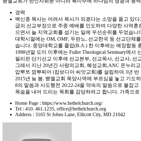
벧엘교회가 한인사회뿐 아니라 북미주에 하나님의 영광과 능력을
경력
백신종 목사는 어려서 목사가 되겠다는 소망을 품고 있다가
급의 선교부장으로 주중 예배를 인도하며 다양한 사역훈련 받
으면서 늘 지역교회를 섬기는 일에 우선순위를 두었습니다
대학시절에는 OM, OMF, 두란노, 선교한국 등 선교단체
습니다. 중앙대학교를 졸업(B.A.) 한 이후에는 예장합
1998년말 도미 이후에는 Fuller Theological Seminary에
필리핀 단기선교 이후에 선교본부, 선교목사, 선교사, 
그래서 지난 20년간 사랑의교회, 혜성교회,ANC 온누
압뿌쯔 깜뿌찌어 (캄보디아 씨앗교회)를 설립하여 3년 반
2015년 늦 봄. 벧엘교회 목양사역에 부르심을 놓고 기
8의 말씀과 사도행전 20:22-24을 약속의 말씀으로 붙잡
목숨을 내어 드리는 목회를 감당하려고 합니다. 가족으로 선
Home Page : https://www.bethelchurch.org/
Tel : 410. 461.1235, office@bethelchurch.org
Address : 3165 St Johns Lane, Ellicott City, MD 21042