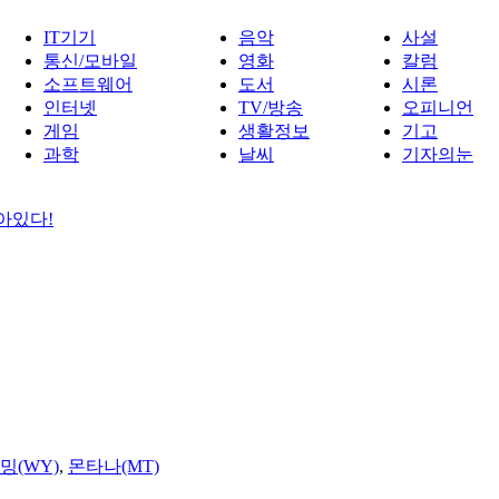
IT기기
음악
사설
통신/모바일
영화
칼럼
소프트웨어
도서
시론
인터넷
TV/방송
오피니언
게임
생활정보
기고
과학
날씨
기자의눈
아있다!
밍(WY)
,
몬타나(MT)