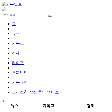
홈
뉴스
기독교
경제
라이프
오피니언
기독대학
크리스천 잡스
동영상
더보기
X
뉴스
기독교
경제