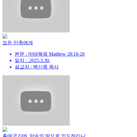
모든 민족에게
본문 : 마태복음 Matthew 28:18-20
일자 : .2025.3.30.
설교자 : 백신종 목사
출애굽기09_약속의 땅으로 인도하리니