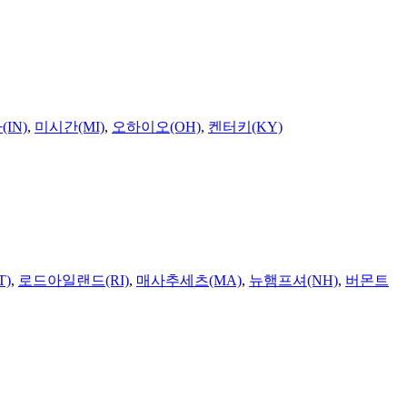
IN)
,
미시간(MI)
,
오하이오(OH)
,
켄터키(KY)
T)
,
로드아일랜드(RI)
,
매사추세츠(MA)
,
뉴햄프셔(NH)
,
버몬트