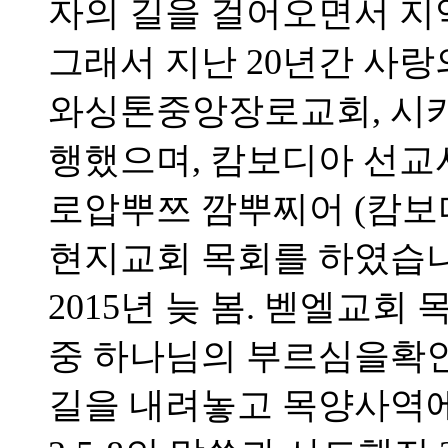
자의 길을 걸어오면서 지
그래서 지난 20년간 사랑
와싱톤중앙장로교회, 시
행했으며, 캄보디아 선
로압뿌쯔 깜뿌찌어 (캄보
현지교회 목회를 하였습니
2015년 늦 봄. 벧엘교
중 하나님의 부르심을확
길을 내려놓고 목양사역에