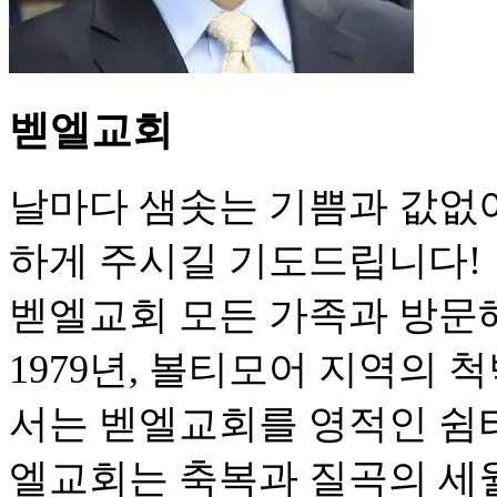
벧엘교회
날마다 샘솟는 기쁨과 값없
하게 주시길 기도드립니다!
벧엘교회 모든 가족과 방문
1979년, 볼티모어 지역의
서는 벧엘교회를 영적인 쉼터
엘교회는 축복과 질곡의 세