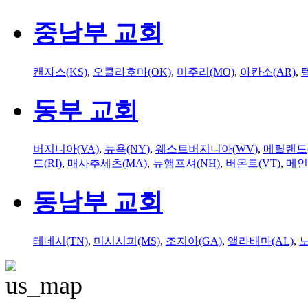
중남부 교회
캔자스(KS)
,
오클라호마(OK)
,
미주리(MO)
,
아칸소(AR)
,
동부 교회
버지니아(VA)
,
뉴욕(NY)
,
웨스트버지니아(WV)
,
메릴랜드(
드(RI)
,
매사추세츠(MA)
,
뉴햄프셔(NH)
,
버몬트(VT)
,
메인
동남부 교회
테네시(TN)
,
미시시피(MS)
,
조지아(GA)
,
앨라배마(AL)
,