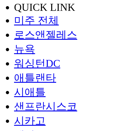
QUICK LINK
미주 전체
로스앤젤레스
뉴욕
워싱턴DC
애틀랜타
시애틀
샌프란시스코
시카고