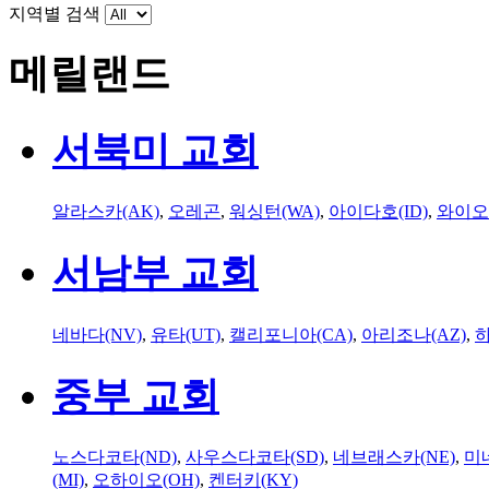
지역별 검색
메릴랜드
서북미 교회
알라스카(AK)
,
오레곤
,
워싱턴(WA)
,
아이다호(ID)
,
와이오
서남부 교회
네바다(NV)
,
유타(UT)
,
캘리포니아(CA)
,
아리조나(AZ)
,
하
중부 교회
노스다코타(ND)
,
사우스다코타(SD)
,
네브래스카(NE)
,
미
(MI)
,
오하이오(OH)
,
켄터키(KY)