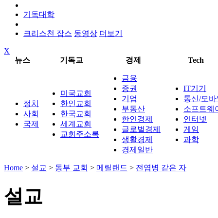
기독대학
크리스천 잡스
동영상
더보기
X
뉴스
기독교
경제
Tech
금융
증권
IT기기
미국교회
기업
통신/모바
정치
한인교회
부동산
소프트웨
사회
한국교회
한인경제
인터넷
국제
세계교회
글로벌경제
게임
교회주소록
생활경제
과학
경제일반
Home
>
설교
>
동부 교회
>
메릴랜드
>
전염병 같은 자
설교