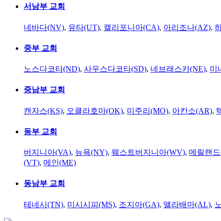
서남부 교회
네바다(NV)
,
유타(UT)
,
캘리포니아(CA)
,
아리조나(AZ)
,
하
중부 교회
노스다코타(ND)
,
사우스다코타(SD)
,
네브래스카(NE)
,
미
중남부 교회
캔자스(KS)
,
오클라호마(OK)
,
미주리(MO)
,
아칸소(AR)
,
동부 교회
버지니아(VA)
,
뉴욕(NY)
,
웨스트버지니아(WV)
,
메릴랜드(
(VT)
,
메인(ME)
동남부 교회
테네시(TN)
,
미시시피(MS)
,
조지아(GA)
,
앨라배마(AL)
,