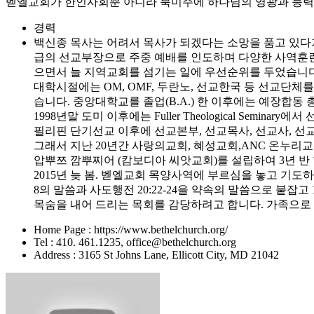
벧엘교회가 한인사회뿐 아니라 북미주에 하나님의 영광과 능력을
경력
백신종 목사는 어려서 목사가 되겠다는 소망을 품고 있다가
급의 선교부장으로 주중 예배를 인도하며 다양한 사역훈련 받
으면서 늘 지역교회를 섬기는 일에 우선순위를 두었습니다
대학시절에는 OM, OMF, 두란노, 선교한국 등 선교단체
습니다. 중앙대학교를 졸업(B.A.) 한 이후에는 예장합
1998년말 도미 이후에는 Fuller Theological Seminary에
필리핀 단기선교 이후에 선교본부, 선교목사, 선교사, 
그래서 지난 20년간 사랑의교회, 혜성교회,ANC 온누
압뿌쯔 깜뿌찌어 (캄보디아 씨앗교회)를 설립하여 3년 반
2015년 늦 봄. 벧엘교회 목양사역에 부르심을 놓고 기
8의 말씀과 사도행전 20:22-24을 약속의 말씀으로 붙잡
목숨을 내어 드리는 목회를 감당하려고 합니다. 가족으로 선
Home Page : https://www.bethelchurch.org/
Tel : 410. 461.1235, office@bethelchurch.org
Address : 3165 St Johns Lane, Ellicott City, MD 21042