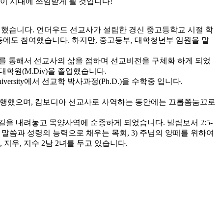
이 시대에 쓰임받게 될 것입니다!
헌신했습니다. 언더우드 선교사가 설립한 경신 중고등학교 시절 학
활동에도 참여했습니다. 하지만, 중고등부, 대학청년부 임원을 맡
선교를 통해서 선교사의 삶을 접하며 선교비전을 구체화 하게 되었
학원(M.Div)을 졸업했습니다.
al University에서 선교학 박사과정(Ph.D.)을 수학중 입니다.
 병행했으며, 캄보디아 선교사로 사역하는 동안에는 끄롭쫌눔끄로
길을 내려놓고 목양사역에 순종하게 되었습니다. 빌립보서 2:5-
님의 말씀과 성령의 능력으로 채우는 목회, 3) 주님의 양떼를 위하여
우, 지수 2남 2녀를 두고 있습니다.