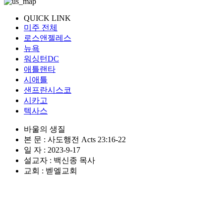
QUICK LINK
미주 전체
로스앤젤레스
뉴욕
워싱턴DC
애틀랜타
시애틀
샌프란시스코
시카고
텍사스
바울의 생질
본 문 : 사도행전 Acts 23:16-22
일 자 : 2023-9-17
설교자 : 백신종 목사
교회 : 벧엘교회