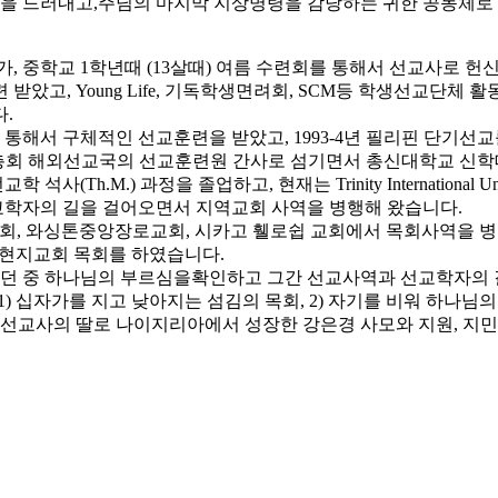
 드러내고,주님의 마지막 지상명령을 감당하는 귀한 공동체로 
, 중학교 1학년때 (13살때) 여름 수련회를 통해서 선교사로 
았고, Young Life, 기독학생면려회, SCM등 학생선교단체 
.
를 통해서 구체적인 선교훈련을 받았고, 1993-4년 필리핀 단기
동 총회 해외선교국의 선교훈련원 간사로 섬기면서 총신대학교 신학대
서 선교학 석사(Th.M.) 과정을 졸업하고, 현재는 Trinity Internation
선교학자의 길을 걸어오면서 지역교회 사역을 병행해 왔습니다.
리교회, 와싱톤중앙장로교회, 시카고 휄로쉽 교회에서 목회사역을
 현지교회 목회를 하였습니다.
도하던 중 하나님의 부르심을확인하고 그간 선교사역과 선교학자의 
고 1) 십자가를 지고 낮아지는 섬김의 목회, 2) 자기를 비워 하나
교사의 딸로 나이지리아에서 성장한 강은경 사모와 지원, 지민, 지