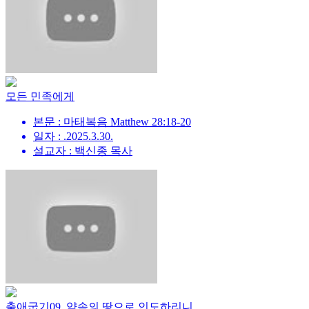
모든 민족에게
본문 : 마태복음 Matthew 28:18-20
일자 : .2025.3.30.
설교자 : 백신종 목사
출애굽기09_약속의 땅으로 인도하리니