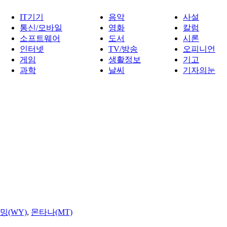
IT기기
음악
사설
통신/모바일
영화
칼럼
소프트웨어
도서
시론
인터넷
TV/방송
오피니언
게임
생활정보
기고
과학
날씨
기자의눈
밍(WY)
,
몬타나(MT)