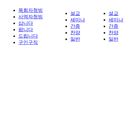
목회자청빙
설교
설교
사역자청빙
세미나
세미나
삽니다
간증
간증
팝니다
찬양
찬양
드립니다
일반
일반
구인구직