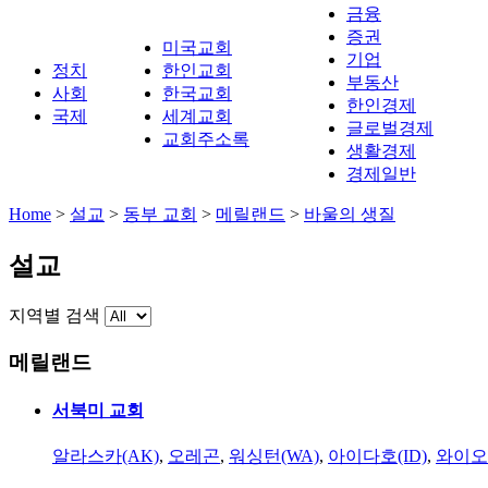
금융
증권
미국교회
기업
정치
한인교회
부동산
사회
한국교회
한인경제
국제
세계교회
글로벌경제
교회주소록
생활경제
경제일반
Home
>
설교
>
동부 교회
>
메릴랜드
>
바울의 생질
설교
지역별 검색
메릴랜드
서북미 교회
알라스카(AK)
,
오레곤
,
워싱턴(WA)
,
아이다호(ID)
,
와이오