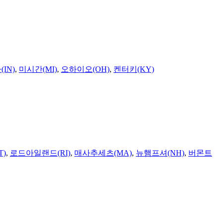
IN)
,
미시간(MI)
,
오하이오(OH)
,
켄터키(KY)
T)
,
로드아일랜드(RI)
,
매사추세츠(MA)
,
뉴햄프셔(NH)
,
버몬트