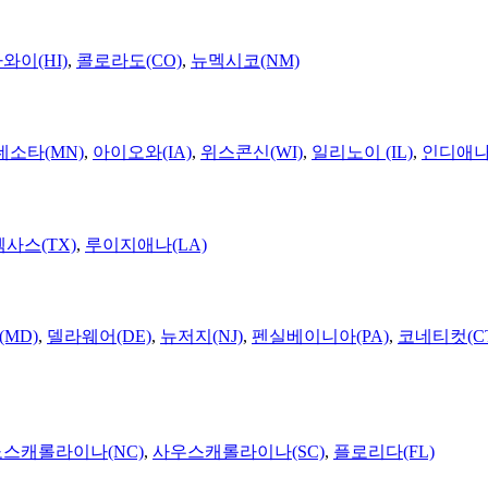
와이(HI)
,
콜로라도(CO)
,
뉴멕시코(NM)
네소타(MN)
,
아이오와(IA)
,
위스콘신(WI)
,
일리노이 (IL)
,
인디애나(
텍사스(TX)
,
루이지애나(LA)
MD)
,
델라웨어(DE)
,
뉴저지(NJ)
,
펜실베이니아(PA)
,
코네티컷(C
노스캐롤라이나(NC)
,
사우스캐롤라이나(SC)
,
플로리다(FL)