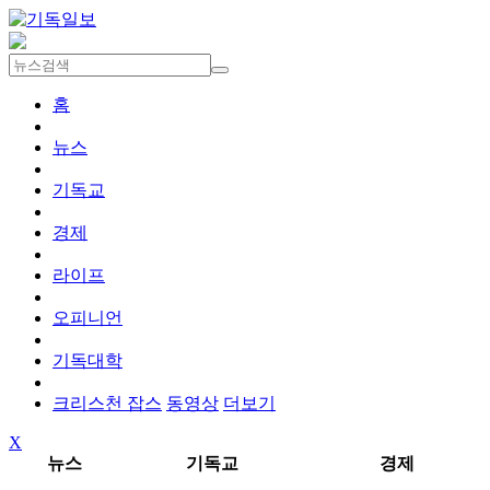
홈
뉴스
기독교
경제
라이프
오피니언
기독대학
크리스천 잡스
동영상
더보기
X
뉴스
기독교
경제