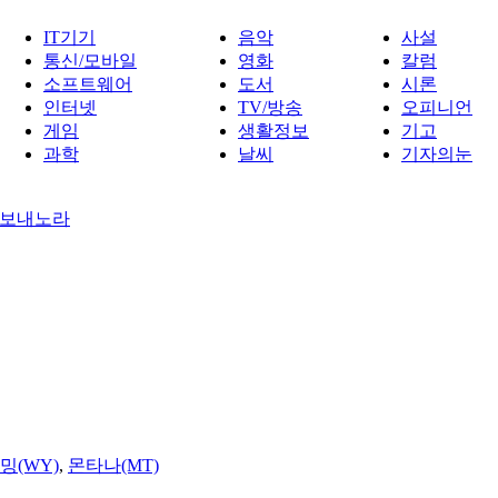
IT기기
음악
사설
통신/모바일
영화
칼럼
소프트웨어
도서
시론
인터넷
TV/방송
오피니언
게임
생활정보
기고
과학
날씨
기자의눈
 보내노라
밍(WY)
,
몬타나(MT)