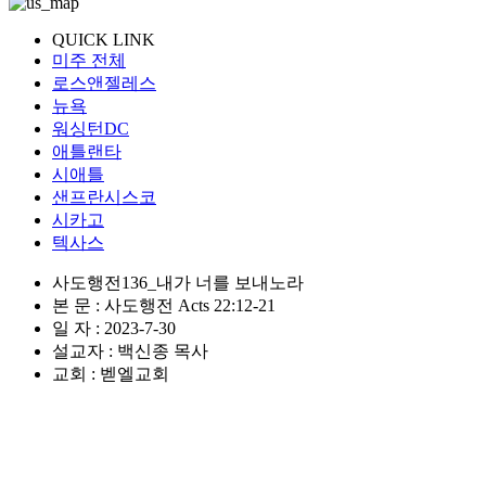
QUICK LINK
미주 전체
로스앤젤레스
뉴욕
워싱턴DC
애틀랜타
시애틀
샌프란시스코
시카고
텍사스
사도행전136_내가 너를 보내노라
본 문 : 사도행전 Acts 22:12-21
일 자 : 2023-7-30
설교자 : 백신종 목사
교회 : 벧엘교회