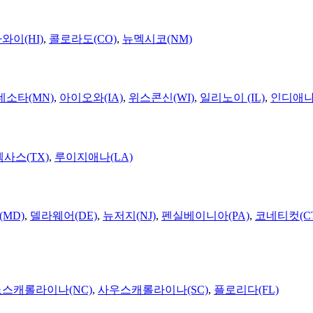
와이(HI)
,
콜로라도(CO)
,
뉴멕시코(NM)
네소타(MN)
,
아이오와(IA)
,
위스콘신(WI)
,
일리노이 (IL)
,
인디애나(
텍사스(TX)
,
루이지애나(LA)
MD)
,
델라웨어(DE)
,
뉴저지(NJ)
,
펜실베이니아(PA)
,
코네티컷(C
노스캐롤라이나(NC)
,
사우스캐롤라이나(SC)
,
플로리다(FL)