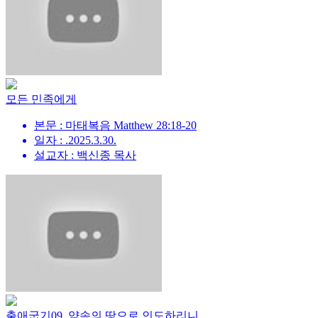
모든 민족에게
본문 : 마태복음 Matthew 28:18-20
일자 : .2025.3.30.
설교자 : 백신종 목사
출애굽기09_약속의 땅으로 인도하리니