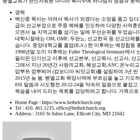
벧엘교회가 한인사회뿐 아니라 북미주에 하나님의 영광과 능력을
경력
백신종 목사는 어려서 목사가 되겠다는 소망을 품고 있다가
급의 선교부장으로 주중 예배를 인도하며 다양한 사역훈련 받
으면서 늘 지역교회를 섬기는 일에 우선순위를 두었습니다
대학시절에는 OM, OMF, 두란노, 선교한국 등 선교단체
습니다. 중앙대학교를 졸업(B.A.) 한 이후에는 예장합
1998년말 도미 이후에는 Fuller Theological Seminary에
필리핀 단기선교 이후에 선교본부, 선교목사, 선교사, 
그래서 지난 20년간 사랑의교회, 혜성교회,ANC 온누
압뿌쯔 깜뿌찌어 (캄보디아 씨앗교회)를 설립하여 3년 반
2015년 늦 봄. 벧엘교회 목양사역에 부르심을 놓고 기
8의 말씀과 사도행전 20:22-24을 약속의 말씀으로 붙잡
목숨을 내어 드리는 목회를 감당하려고 합니다. 가족으로 선
Home Page : https://www.bethelchurch.org/
Tel : 410. 461.1235, office@bethelchurch.org
Address : 3165 St Johns Lane, Ellicott City, MD 21042