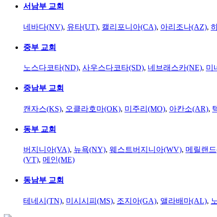
서남부 교회
네바다(NV)
,
유타(UT)
,
캘리포니아(CA)
,
아리조나(AZ)
,
하
중부 교회
노스다코타(ND)
,
사우스다코타(SD)
,
네브래스카(NE)
,
미
중남부 교회
캔자스(KS)
,
오클라호마(OK)
,
미주리(MO)
,
아칸소(AR)
,
동부 교회
버지니아(VA)
,
뉴욕(NY)
,
웨스트버지니아(WV)
,
메릴랜드(
(VT)
,
메인(ME)
동남부 교회
테네시(TN)
,
미시시피(MS)
,
조지아(GA)
,
앨라배마(AL)
,