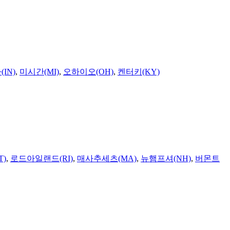
IN)
,
미시간(MI)
,
오하이오(OH)
,
켄터키(KY)
T)
,
로드아일랜드(RI)
,
매사추세츠(MA)
,
뉴햄프셔(NH)
,
버몬트