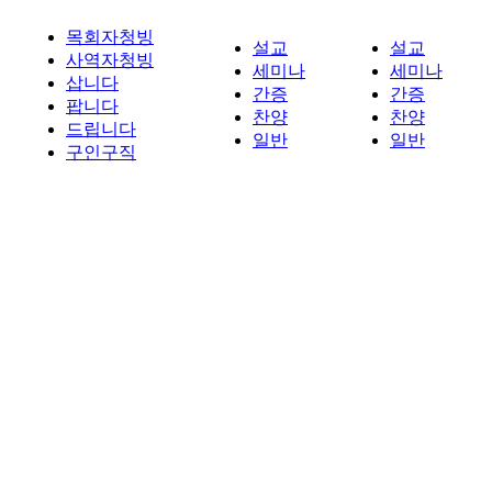
목회자청빙
설교
설교
사역자청빙
세미나
세미나
삽니다
간증
간증
팝니다
찬양
찬양
드립니다
일반
일반
구인구직