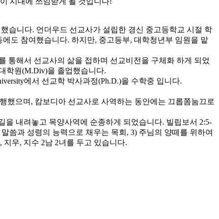
이 시대에 쓰임받게 될 것입니다!
헌신했습니다. 언더우드 선교사가 설립한 경신 중고등학교 시절 학
활동에도 참여했습니다. 하지만, 중고등부, 대학청년부 임원을 맡
선교를 통해서 선교사의 삶을 접하며 선교비전을 구체화 하게 되었
학원(M.Div)을 졸업했습니다.
al University에서 선교학 박사과정(Ph.D.)을 수학중 입니다.
 병행했으며, 캄보디아 선교사로 사역하는 동안에는 끄롭쫌눔끄로
길을 내려놓고 목양사역에 순종하게 되었습니다. 빌립보서 2:5-
님의 말씀과 성령의 능력으로 채우는 목회, 3) 주님의 양떼를 위하여
우, 지수 2남 2녀를 두고 있습니다.