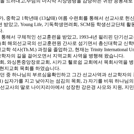
 드러내고,주님의 마지막 지상명령을 감당하는 귀한 공동체로 
, 중학교 1학년때 (13살때) 여름 수련회를 통해서 선교사로 
았고, Young Life, 기독학생면려회, SCM등 학생선교단체 
.
를 통해서 구체적인 선교훈련을 받았고, 1993-4년 필리핀 단기
동 총회 해외선교국의 선교훈련원 간사로 섬기면서 총신대학교 신학대
서 선교학 석사(Th.M.) 과정을 졸업하고, 현재는 Trinity Internation
선교학자의 길을 걸어오면서 지역교회 사역을 병행해 왔습니다.
리교회, 와싱톤중앙장로교회, 시카고 휄로쉽 교회에서 목회사역을
 현지교회 목회를 하였습니다.
도하던 중 하나님의 부르심을확인하고 그간 선교사역과 선교학자의 
고 1) 십자가를 지고 낮아지는 섬김의 목회, 2) 자기를 비워 하나
교사의 딸로 나이지리아에서 성장한 강은경 사모와 지원, 지민, 지