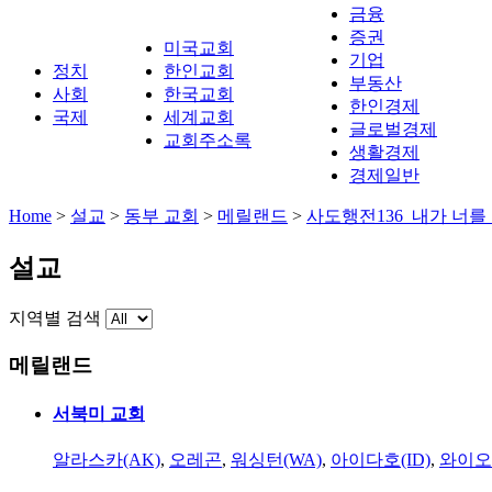
금융
증권
미국교회
기업
정치
한인교회
부동산
사회
한국교회
한인경제
국제
세계교회
글로벌경제
교회주소록
생활경제
경제일반
Home
>
설교
>
동부 교회
>
메릴랜드
>
사도행전136_내가 너를
설교
지역별 검색
메릴랜드
서북미 교회
알라스카(AK)
,
오레곤
,
워싱턴(WA)
,
아이다호(ID)
,
와이오