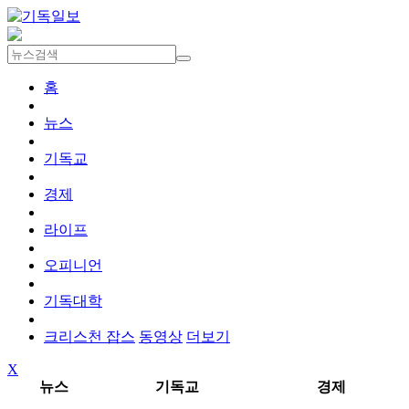
홈
뉴스
기독교
경제
라이프
오피니언
기독대학
크리스천 잡스
동영상
더보기
X
뉴스
기독교
경제