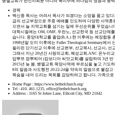
벧엘교회가 한인사회뿐 아니라 북미주에 하나님의 영광과 능력을
경력
백신종 목사는 어려서 목사가 되겠다는 소망을 품고 있다가
급의 선교부장으로 주중 예배를 인도하며 다양한 사역훈련 받
으면서 늘 지역교회를 섬기는 일에 우선순위를 두었습니다
대학시절에는 OM, OMF, 두란노, 선교한국 등 선교단체
습니다. 중앙대학교를 졸업(B.A.) 한 이후에는 예장합
1998년말 도미 이후에는 Fuller Theological Seminary에
필리핀 단기선교 이후에 선교본부, 선교목사, 선교사, 
그래서 지난 20년간 사랑의교회, 혜성교회,ANC 온누
압뿌쯔 깜뿌찌어 (캄보디아 씨앗교회)를 설립하여 3년 반
2015년 늦 봄. 벧엘교회 목양사역에 부르심을 놓고 기
8의 말씀과 사도행전 20:22-24을 약속의 말씀으로 붙잡
목숨을 내어 드리는 목회를 감당하려고 합니다. 가족으로 선
Home Page : https://www.bethelchurch.org/
Tel : 410. 461.1235, office@bethelchurch.org
Address : 3165 St Johns Lane, Ellicott City, MD 21042