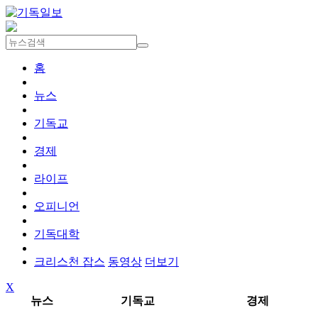
홈
뉴스
기독교
경제
라이프
오피니언
기독대학
크리스천 잡스
동영상
더보기
X
뉴스
기독교
경제