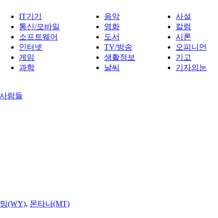
IT기기
음악
사설
통신/모바일
영화
칼럼
소프트웨어
도서
시론
인터넷
TV/방송
오피니언
게임
생활정보
기고
과학
날씨
기자의눈
 사람들
밍(WY)
,
몬타나(MT)