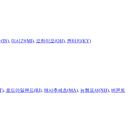
IN)
,
미시간(MI)
,
오하이오(OH)
,
켄터키(KY)
T)
,
로드아일랜드(RI)
,
매사추세츠(MA)
,
뉴햄프셔(NH)
,
버몬트