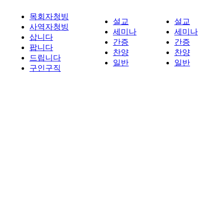
목회자청빙
설교
설교
사역자청빙
세미나
세미나
삽니다
간증
간증
팝니다
찬양
찬양
드립니다
일반
일반
구인구직