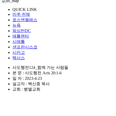
QUICK LINK
미주 전체
로스앤젤레스
뉴욕
워싱턴DC
애틀랜타
시애틀
샌프란시스코
시카고
텍사스
사도행전124_함께 가는 사람들
본 문 : 사도행전 Acts 20:1-6
일 자 : 2023-4-23
설교자 : 백신종 목사
교회 : 벧엘교회