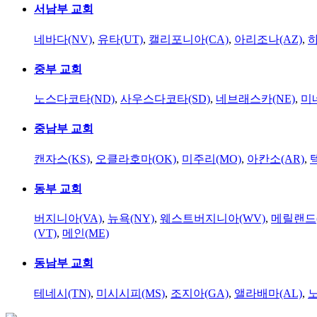
서남부 교회
네바다(NV)
,
유타(UT)
,
캘리포니아(CA)
,
아리조나(AZ)
,
하
중부 교회
노스다코타(ND)
,
사우스다코타(SD)
,
네브래스카(NE)
,
미
중남부 교회
캔자스(KS)
,
오클라호마(OK)
,
미주리(MO)
,
아칸소(AR)
,
동부 교회
버지니아(VA)
,
뉴욕(NY)
,
웨스트버지니아(WV)
,
메릴랜드(
(VT)
,
메인(ME)
동남부 교회
테네시(TN)
,
미시시피(MS)
,
조지아(GA)
,
앨라배마(AL)
,