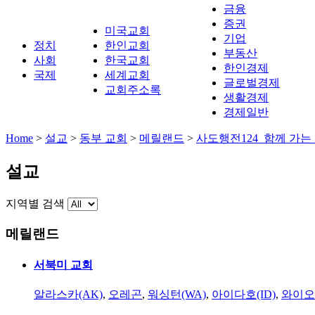
금융
증권
미국교회
기업
정치
한인교회
부동산
사회
한국교회
한인경제
국제
세계교회
글로벌경제
교회주소록
생활경제
경제일반
Home
>
설교
>
동부 교회
>
메릴랜드
>
사도행전124_함께 가는
설교
지역별 검색
메릴랜드
서북미 교회
알라스카(AK)
,
오레곤
,
워싱턴(WA)
,
아이다호(ID)
,
와이오