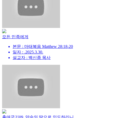
모든 민족에게
본문 : 마태복음 Matthew 28:18-20
일자 : .2025.3.30.
설교자 : 백신종 목사
출애굽기09_약속의 땅으로 인도하리니