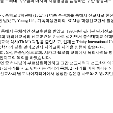
 드러내고,주님의 마지막 지상명령을 감당하는 귀한 공동체로 
, 중학교 1학년때 (13살때) 여름 수련회를 통해서 선교사로 
았고, Young Life, 기독학생면려회, SCM등 학생선교단체 
.
를 통해서 구체적인 선교훈련을 받았고, 1993-4년 필리핀 단기
동 총회 해외선교국의 선교훈련원 간사로 섬기면서 총신대학교 신학대
서 선교학 석사(Th.M.) 과정을 졸업하고, 현재는 Trinity Internation
선교학자의 길을 걸어오면서 지역교회 사역을 병행해 왔습니다.
리교회, 와싱톤중앙장로교회, 시카고 휄로쉽 교회에서 목회사역을
 현지교회 목회를 하였습니다.
도하던 중 하나님의 부르심을확인하고 그간 선교사역과 선교학자의 
고 1) 십자가를 지고 낮아지는 섬김의 목회, 2) 자기를 비워 하나
교사의 딸로 나이지리아에서 성장한 강은경 사모와 지원, 지민, 지