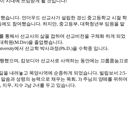
이 시대에 쓰임받게 될 것입니다!
헌신했습니다. 언더우드 선교사가 설립한 경신 중고등학교 시절 학
활동에도 참여했습니다. 하지만, 중고등부, 대학청년부 임원을 맡
선교를 통해서 선교사의 삶을 접하며 선교비전을 구체화 하게 되었
학원(M.Div)을 졸업했습니다.
al University에서 선교학 박사과정(Ph.D.)을 수학중 입니다.
 병행했으며, 캄보디아 선교사로 사역하는 동안에는 끄롭쫌눔끄로
길을 내려놓고 목양사역에 순종하게 되었습니다. 빌립보서 2:5-
님의 말씀과 성령의 능력으로 채우는 목회, 3) 주님의 양떼를 위하여
우, 지수 2남 2녀를 두고 있습니다.