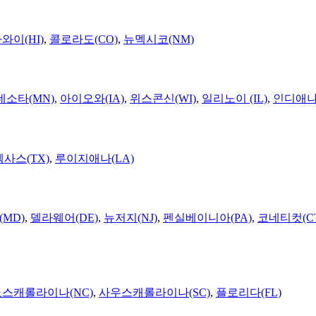
와이(HI)
,
콜로라도(CO)
,
뉴멕시코(NM)
네소타(MN)
,
아이오와(IA)
,
위스콘신(WI)
,
일리노이 (IL)
,
인디애나(
텍사스(TX)
,
루이지애나(LA)
MD)
,
델라웨어(DE)
,
뉴저지(NJ)
,
펜실베이니아(PA)
,
코네티컷(C
노스캐롤라이나(NC)
,
사우스캐롤라이나(SC)
,
플로리다(FL)