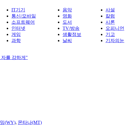
IT기기
음악
사설
통신/모바일
영화
칼럼
소프트웨어
도서
시론
인터넷
TV/방송
오피니언
게임
생활정보
기고
과학
날씨
기자의눈
 자를 강하게"
밍(WY)
,
몬타나(MT)