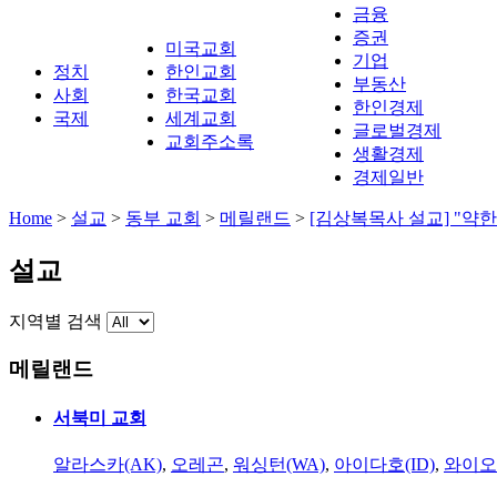
금융
증권
미국교회
기업
정치
한인교회
부동산
사회
한국교회
한인경제
국제
세계교회
글로벌경제
교회주소록
생활경제
경제일반
Home
>
설교
>
동부 교회
>
메릴랜드
>
[김상복목사 설교] "약한
설교
지역별 검색
메릴랜드
서북미 교회
알라스카(AK)
,
오레곤
,
워싱턴(WA)
,
아이다호(ID)
,
와이오