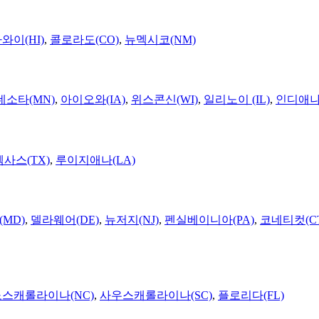
와이(HI)
,
콜로라도(CO)
,
뉴멕시코(NM)
네소타(MN)
,
아이오와(IA)
,
위스콘신(WI)
,
일리노이 (IL)
,
인디애나(
텍사스(TX)
,
루이지애나(LA)
MD)
,
델라웨어(DE)
,
뉴저지(NJ)
,
펜실베이니아(PA)
,
코네티컷(C
노스캐롤라이나(NC)
,
사우스캐롤라이나(SC)
,
플로리다(FL)