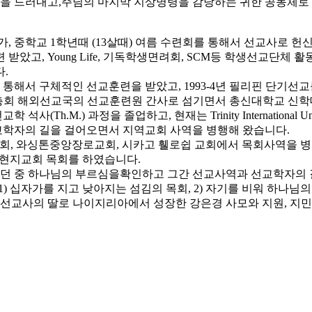
 드러내고,주님의 마지막 지상명령을 감당하는 귀한 공동체로 
, 중학교 1학년때 (13살때) 여름 수련회를 통해서 선교사로 
았고, Young Life, 기독학생면려회, SCM등 학생선교단체 
.
를 통해서 구체적인 선교훈련을 받았고, 1993-4년 필리핀 단기
동 총회 해외선교국의 선교훈련원 간사로 섬기면서 총신대학교 신학대
서 선교학 석사(Th.M.) 과정을 졸업하고, 현재는 Trinity Internation
선교학자의 길을 걸어오면서 지역교회 사역을 병행해 왔습니다.
리교회, 와싱톤중앙장로교회, 시카고 휄로쉽 교회에서 목회사역을
 현지교회 목회를 하였습니다.
도하던 중 하나님의 부르심을확인하고 그간 선교사역과 선교학자의 
고 1) 십자가를 지고 낮아지는 섬김의 목회, 2) 자기를 비워 하나
교사의 딸로 나이지리아에서 성장한 강은경 사모와 지원, 지민, 지