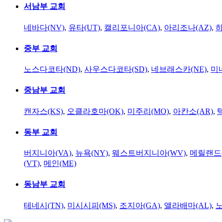
서남부 교회
네바다(NV)
,
유타(UT)
,
캘리포니아(CA)
,
아리조나(AZ)
,
하
중부 교회
노스다코타(ND)
,
사우스다코타(SD)
,
네브래스카(NE)
,
미
중남부 교회
캔자스(KS)
,
오클라호마(OK)
,
미주리(MO)
,
아칸소(AR)
,
동부 교회
버지니아(VA)
,
뉴욕(NY)
,
웨스트버지니아(WV)
,
메릴랜드(
(VT)
,
메인(ME)
동남부 교회
테네시(TN)
,
미시시피(MS)
,
조지아(GA)
,
앨라배마(AL)
,