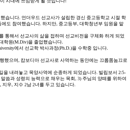
이 시대에 쓰임받게 될 것입니다!
헌신했습니다. 언더우드 선교사가 설립한 경신 중고등학교 시절 학
활동에도 참여했습니다. 하지만, 중고등부, 대학청년부 임원을 맡
선교를 통해서 선교사의 삶을 접하며 선교비전을 구체화 하게 되었
학원(M.Div)을 졸업했습니다.
al University에서 선교학 박사과정(Ph.D.)을 수학중 입니다.
 병행했으며, 캄보디아 선교사로 사역하는 동안에는 끄롭쫌눔끄로
길을 내려놓고 목양사역에 순종하게 되었습니다. 빌립보서 2:5-
님의 말씀과 성령의 능력으로 채우는 목회, 3) 주님의 양떼를 위하여
우, 지수 2남 2녀를 두고 있습니다.