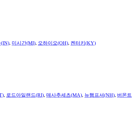
IN)
,
미시간(MI)
,
오하이오(OH)
,
켄터키(KY)
T)
,
로드아일랜드(RI)
,
매사추세츠(MA)
,
뉴햄프셔(NH)
,
버몬트