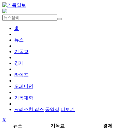
홈
뉴스
기독교
경제
라이프
오피니언
기독대학
크리스천 잡스
동영상
더보기
X
뉴스
기독교
경제