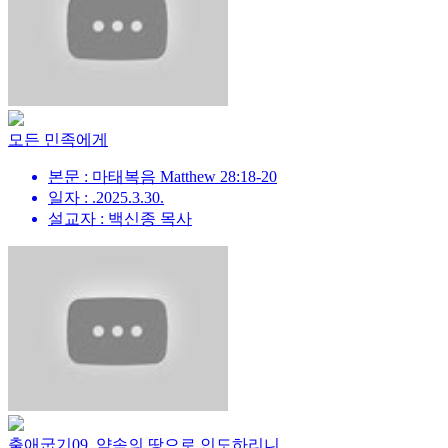
모든 민족에게
본문 : 마태복음 Matthew 28:18-20
일자 : .2025.3.30.
설교자 : 백신종 목사
출애굽기09_약속의 땅으로 인도하리니