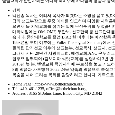
벧엘교회가 한인사회뿐 아니라 북미주에 하나님의 영광과 능력을
경력
백신종 목사는 어려서 목사가 되겠다는 소망을 품고 있다가
급의 선교부장으로 주중 예배를 인도하며 다양한 사역훈련 받
으면서 늘 지역교회를 섬기는 일에 우선순위를 두었습니다
대학시절에는 OM, OMF, 두란노, 선교한국 등 선교단체
습니다. 중앙대학교를 졸업(B.A.) 한 이후에는 예장합
1998년말 도미 이후에는 Fuller Theological Seminary에
필리핀 단기선교 이후에 선교본부, 선교목사, 선교사, 
그래서 지난 20년간 사랑의교회, 혜성교회,ANC 온누
압뿌쯔 깜뿌찌어 (캄보디아 씨앗교회)를 설립하여 3년 반
2015년 늦 봄. 벧엘교회 목양사역에 부르심을 놓고 기
8의 말씀과 사도행전 20:22-24을 약속의 말씀으로 붙잡
목숨을 내어 드리는 목회를 감당하려고 합니다. 가족으로 선
Home Page : https://www.bethelchurch.org/
Tel : 410. 461.1235, office@bethelchurch.org
Address : 3165 St Johns Lane, Ellicott City, MD 21042