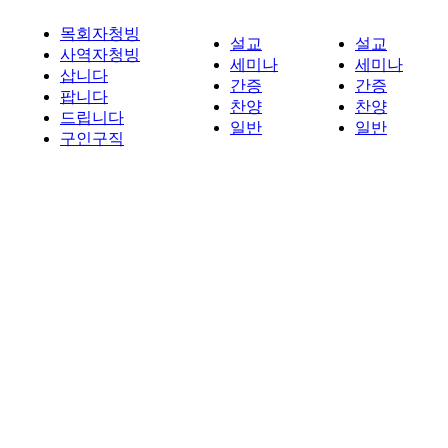
목회자청빙
설교
설교
사역자청빙
세미나
세미나
삽니다
간증
간증
팝니다
찬양
찬양
드립니다
일반
일반
구인구직