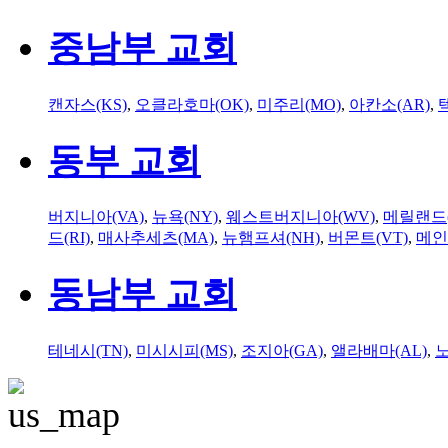
중남부 교회
캔자스(KS)
,
오클라호마(OK)
,
미주리(MO)
,
아칸소(AR)
,
동부 교회
버지니아(VA)
,
뉴욕(NY)
,
웨스트버지니아(WV)
,
메릴랜드(
드(RI)
,
매사추세츠(MA)
,
뉴햄프셔(NH)
,
버몬트(VT)
,
메인
동남부 교회
테네시(TN)
,
미시시피(MS)
,
조지아(GA)
,
앨라배마(AL)
,