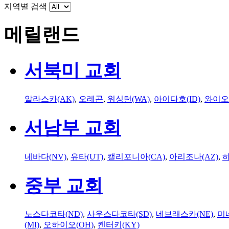
지역별 검색
메릴랜드
서북미 교회
알라스카(AK)
,
오레곤
,
워싱턴(WA)
,
아이다호(ID)
,
와이오
서남부 교회
네바다(NV)
,
유타(UT)
,
캘리포니아(CA)
,
아리조나(AZ)
,
하
중부 교회
노스다코타(ND)
,
사우스다코타(SD)
,
네브래스카(NE)
,
미
(MI)
,
오하이오(OH)
,
켄터키(KY)