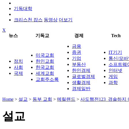
기독대학
크리스천 잡스
동영상
더보기
X
뉴스
기독교
경제
Tech
금융
증권
IT기기
미국교회
기업
통신/모바
정치
한인교회
부동산
소프트웨
사회
한국교회
한인경제
인터넷
국제
세계교회
글로벌경제
게임
교회주소록
생활경제
과학
경제일반
Home
>
설교
>
동부 교회
>
메릴랜드
>
사도행전123_경솔하지
설교