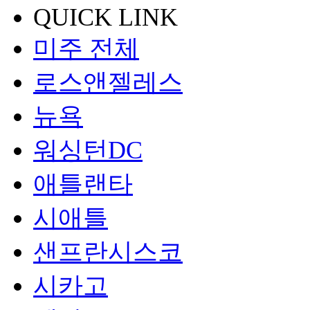
QUICK LINK
미주 전체
로스앤젤레스
뉴욕
워싱턴DC
애틀랜타
시애틀
샌프란시스코
시카고