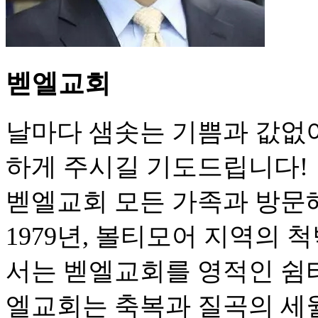
벧엘교회
날마다 샘솟는 기쁨과 값없
하게 주시길 기도드립니다!
벧엘교회 모든 가족과 방문
1979년, 볼티모어 지역의
서는 벧엘교회를 영적인 쉼터
엘교회는 축복과 질곡의 세