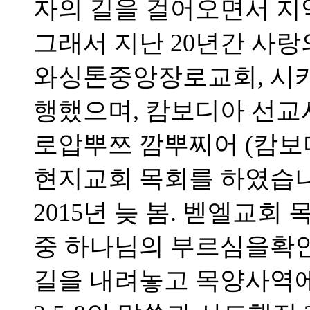
자의 길을 걸어오면서 지
그래서 지난 20년간 사랑
와싱톤중앙장로교회, 시
행했으며, 캄보디아 선
로압뿌쯔 깜뿌찌어 (캄보
현지교회 목회를 하였습니
2015년 늦 봄. 벧엘교
중 하나님의 부르심을확
길을 내려놓고 목양사역에