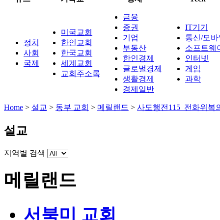
금융
증권
IT기기
미국교회
기업
통신/모바
정치
한인교회
부동산
소프트웨
사회
한국교회
한인경제
인터넷
국제
세계교회
글로벌경제
게임
교회주소록
생활경제
과학
경제일반
Home
>
설교
>
동부 교회
>
메릴랜드
>
사도행전115_전화위복
설교
지역별 검색
메릴랜드
서북미 교회