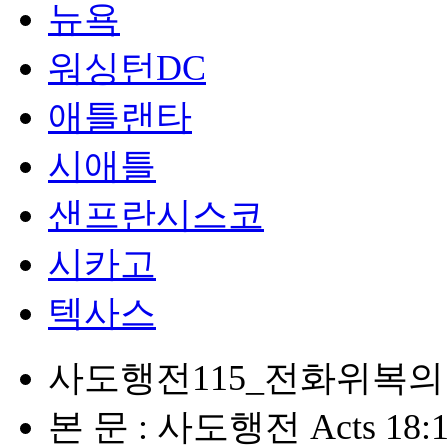
뉴욕
워싱턴DC
애틀랜타
시애틀
샌프란시스코
시카고
텍사스
사도행전115_전화위복의
본 문 : 사도행전 Acts 18:1