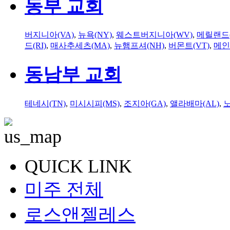
동부 교회
버지니아(VA)
,
뉴욕(NY)
,
웨스트버지니아(WV)
,
메릴랜드(
드(RI)
,
매사추세츠(MA)
,
뉴햄프셔(NH)
,
버몬트(VT)
,
메인
동남부 교회
테네시(TN)
,
미시시피(MS)
,
조지아(GA)
,
앨라배마(AL)
,
QUICK LINK
미주 전체
로스앤젤레스