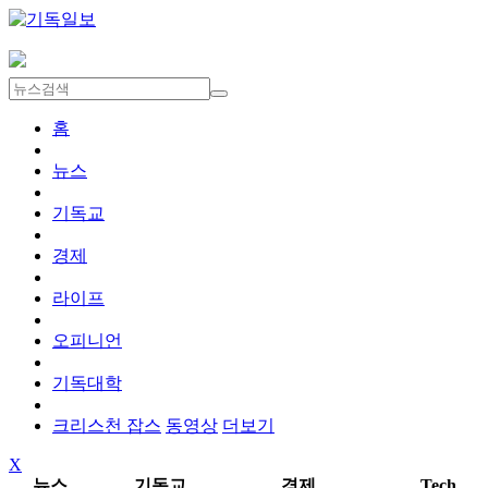
홈
뉴스
기독교
경제
라이프
오피니언
기독대학
크리스천 잡스
동영상
더보기
X
뉴스
기독교
경제
Tech