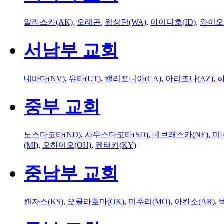
알라스카(AK)
,
오레곤
,
워싱턴(WA)
,
아이다호(ID)
,
와이오
서남부 교회
네바다(NV)
,
유타(UT)
,
캘리포니아(CA)
,
아리조나(AZ)
,
하
중부 교회
노스다코타(ND)
,
사우스다코타(SD)
,
네브래스카(NE)
,
미
(MI)
,
오하이오(OH)
,
켄터키(KY)
중남부 교회
캔자스(KS)
,
오클라호마(OK)
,
미주리(MO)
,
아칸소(AR)
,