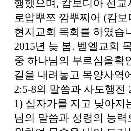
행했으며, 캄보디아 선
로압뿌쯔 깜뿌찌어 (캄보
현지교회 목회를 하였습니
2015년 늦 봄. 벧엘교
중 하나님의 부르심을확
길을 내려놓고 목양사역에
2:5-8의 말씀과 사도행전 
1) 십자가를 지고 낮아지는
님의 말씀과 성령의 능력으