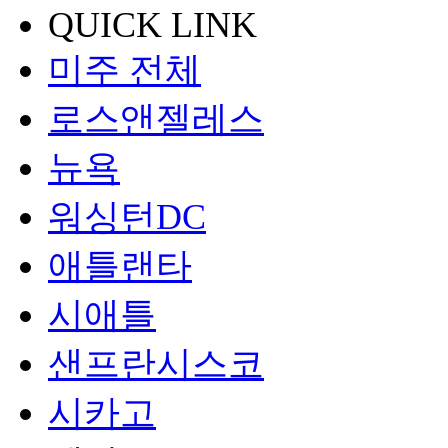
QUICK LINK
미주 전체
로스앤젤레스
뉴욕
워싱턴DC
애틀랜타
시애틀
샌프란시스코
시카고