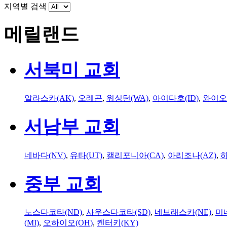
지역별 검색
메릴랜드
서북미 교회
알라스카(AK)
,
오레곤
,
워싱턴(WA)
,
아이다호(ID)
,
와이오
서남부 교회
네바다(NV)
,
유타(UT)
,
캘리포니아(CA)
,
아리조나(AZ)
,
하
중부 교회
노스다코타(ND)
,
사우스다코타(SD)
,
네브래스카(NE)
,
미
(MI)
,
오하이오(OH)
,
켄터키(KY)