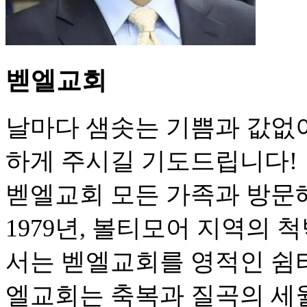
벧엘교회
날마다 샘솟는 기쁨과 값없
하게 주시길 기도드립니다!
벧엘교회 모든 가족과 방문
1979년, 볼티모어 지역의
서는 벧엘교회를 영적인 쉼터
엘교회는 축복과 질곡의 세