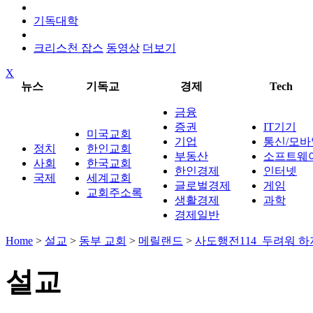
기독대학
크리스천 잡스
동영상
더보기
X
뉴스
기독교
경제
Tech
금융
증권
IT기기
미국교회
기업
통신/모바
정치
한인교회
부동산
소프트웨
사회
한국교회
한인경제
인터넷
국제
세계교회
글로벌경제
게임
교회주소록
생활경제
과학
경제일반
Home
>
설교
>
동부 교회
>
메릴랜드
>
사도행전114_두려워 하
설교