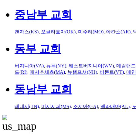
중남부 교회
캔자스(KS)
,
오클라호마(OK)
,
미주리(MO)
,
아칸소(AR)
,
동부 교회
버지니아(VA)
,
뉴욕(NY)
,
웨스트버지니아(WV)
,
메릴랜드(
드(RI)
,
매사추세츠(MA)
,
뉴햄프셔(NH)
,
버몬트(VT)
,
메인
동남부 교회
테네시(TN)
,
미시시피(MS)
,
조지아(GA)
,
앨라배마(AL)
,