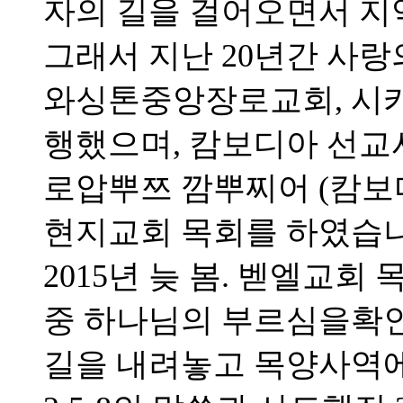
자의 길을 걸어오면서 지
그래서 지난 20년간 사랑
와싱톤중앙장로교회, 시
행했으며, 캄보디아 선
로압뿌쯔 깜뿌찌어 (캄보
현지교회 목회를 하였습니
2015년 늦 봄. 벧엘교
중 하나님의 부르심을확
길을 내려놓고 목양사역에