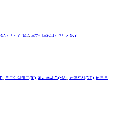
IN)
,
미시간(MI)
,
오하이오(OH)
,
켄터키(KY)
T)
,
로드아일랜드(RI)
,
매사추세츠(MA)
,
뉴햄프셔(NH)
,
버몬트