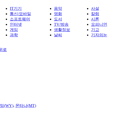
IT기기
음악
사설
통신/모바일
영화
칼럼
소프트웨어
도서
시론
인터넷
TV/방송
오피니언
게임
생활정보
기고
과학
날씨
기자의눈
 위로
밍(WY)
,
몬타나(MT)