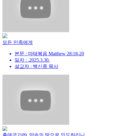
모든 민족에게
본문 : 마태복음 Matthew 28:18-20
일자 : .2025.3.30.
설교자 : 백신종 목사
출애굽기09_약속의 땅으로 인도하리니