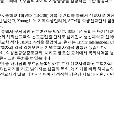
 드러내고,주님의 마지막 지상명령을 감당하는 귀한 공동체로 
, 중학교 1학년때 (13살때) 여름 수련회를 통해서 선교사로 
았고, Young Life, 기독학생면려회, SCM등 학생선교단체 
.
를 통해서 구체적인 선교훈련을 받았고, 1993-4년 필리핀 단기
동 총회 해외선교국의 선교훈련원 간사로 섬기면서 총신대학교 신학대
서 선교학 석사(Th.M.) 과정을 졸업하고, 현재는 Trinity Internation
선교학자의 길을 걸어오면서 지역교회 사역을 병행해 왔습니다.
리교회, 와싱톤중앙장로교회, 시카고 휄로쉽 교회에서 목회사역을
 현지교회 목회를 하였습니다.
도하던 중 하나님의 부르심을확인하고 그간 선교사역과 선교학자의 
고 1) 십자가를 지고 낮아지는 섬김의 목회, 2) 자기를 비워 하나
교사의 딸로 나이지리아에서 성장한 강은경 사모와 지원, 지민, 지