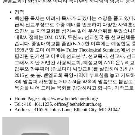
벧엘교회가 한인사회뿐 아니라 북미주에 하나님의 영광과 능력을
경력
백신종 목사는 어려서 목사가 되겠다는 소망을 품고 있다가
급의 선교부장으로 주중 예배를 인도하며 다양한 사역훈련 받
으면서 늘 지역교회를 섬기는 일에 우선순위를 두었습니다
대학시절에는 OM, OMF, 두란노, 선교한국 등 선교단체
습니다. 중앙대학교를 졸업(B.A.) 한 이후에는 예장합
1998년말 도미 이후에는 Fuller Theological Seminary에
필리핀 단기선교 이후에 선교본부, 선교목사, 선교사, 
그래서 지난 20년간 사랑의교회, 혜성교회,ANC 온누
압뿌쯔 깜뿌찌어 (캄보디아 씨앗교회)를 설립하여 3년 반
2015년 늦 봄. 벧엘교회 목양사역에 부르심을 놓고 기
8의 말씀과 사도행전 20:22-24을 약속의 말씀으로 붙잡
목숨을 내어 드리는 목회를 감당하려고 합니다. 가족으로 선
Home Page : https://www.bethelchurch.org/
Tel : 410. 461.1235, office@bethelchurch.org
Address : 3165 St Johns Lane, Ellicott City, MD 21042