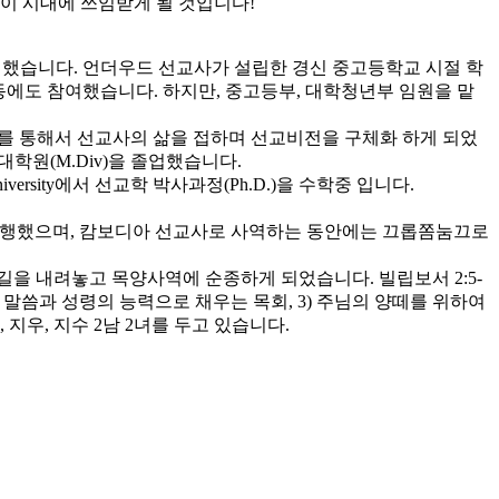
이 시대에 쓰임받게 될 것입니다!
헌신했습니다. 언더우드 선교사가 설립한 경신 중고등학교 시절 학
활동에도 참여했습니다. 하지만, 중고등부, 대학청년부 임원을 맡
선교를 통해서 선교사의 삶을 접하며 선교비전을 구체화 하게 되었
학원(M.Div)을 졸업했습니다.
al University에서 선교학 박사과정(Ph.D.)을 수학중 입니다.
 병행했으며, 캄보디아 선교사로 사역하는 동안에는 끄롭쫌눔끄로
길을 내려놓고 목양사역에 순종하게 되었습니다. 빌립보서 2:5-
님의 말씀과 성령의 능력으로 채우는 목회, 3) 주님의 양떼를 위하여
우, 지수 2남 2녀를 두고 있습니다.