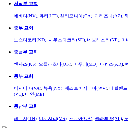
서남부 교회
네바다(NV)
,
유타(UT)
,
캘리포니아(CA)
,
아리조나(AZ)
,
하
중부 교회
노스다코타(ND)
,
사우스다코타(SD)
,
네브래스카(NE)
,
미
중남부 교회
캔자스(KS)
,
오클라호마(OK)
,
미주리(MO)
,
아칸소(AR)
,
동부 교회
버지니아(VA)
,
뉴욕(NY)
,
웨스트버지니아(WV)
,
메릴랜드(
(VT)
,
메인(ME)
동남부 교회
테네시(TN)
,
미시시피(MS)
,
조지아(GA)
,
앨라배마(AL)
,