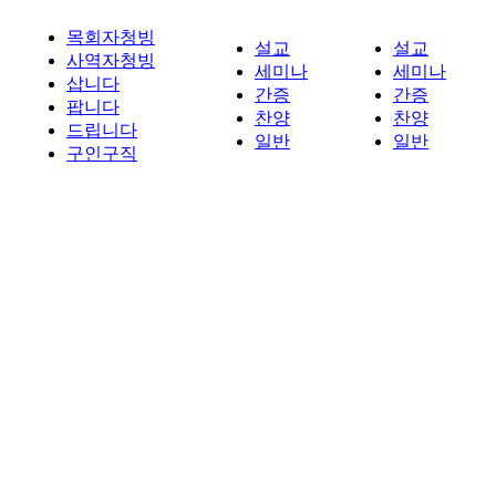
목회자청빙
설교
설교
사역자청빙
세미나
세미나
삽니다
간증
간증
팝니다
찬양
찬양
드립니다
일반
일반
구인구직