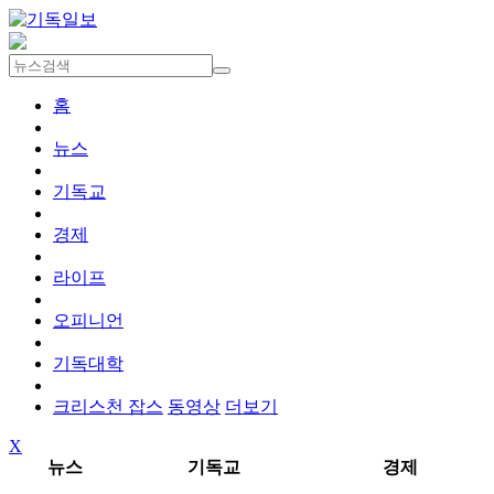
홈
뉴스
기독교
경제
라이프
오피니언
기독대학
크리스천 잡스
동영상
더보기
X
뉴스
기독교
경제