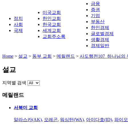
금융
증권
미국교회
기업
정치
한인교회
부동산
사회
한국교회
한인경제
국제
세계교회
글로벌경제
교회주소록
생활경제
경제일반
Home
>
설교
>
동부 교회
>
메릴랜드
>
사도행전107_하나님의
설교
지역별 검색
메릴랜드
서북미 교회
알라스카(AK)
,
오레곤
,
워싱턴(WA)
,
아이다호(ID)
,
와이오