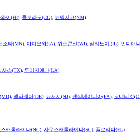
와이(HI)
,
콜로라도(CO)
,
뉴멕시코(NM)
네소타(MN)
,
아이오와(IA)
,
위스콘신(WI)
,
일리노이 (IL)
,
인디애나(
텍사스(TX)
,
루이지애나(LA)
MD)
,
델라웨어(DE)
,
뉴저지(NJ)
,
펜실베이니아(PA)
,
코네티컷(C
노스캐롤라이나(NC)
,
사우스캐롤라이나(SC)
,
플로리다(FL)