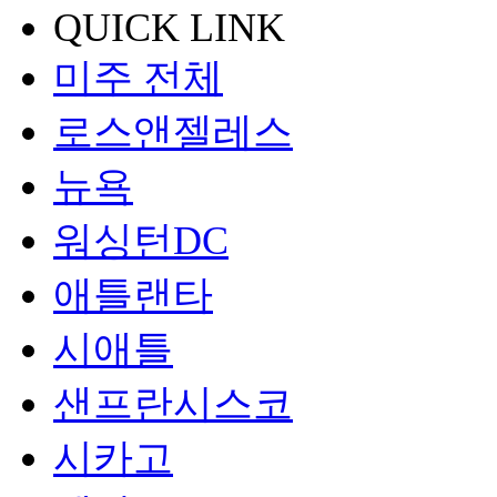
QUICK LINK
미주 전체
로스앤젤레스
뉴욕
워싱턴DC
애틀랜타
시애틀
샌프란시스코
시카고