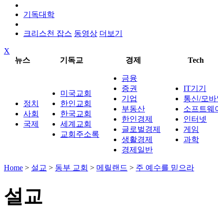
기독대학
크리스천 잡스
동영상
더보기
X
뉴스
기독교
경제
Tech
금융
증권
IT기기
미국교회
기업
통신/모바
정치
한인교회
부동산
소프트웨
사회
한국교회
한인경제
인터넷
국제
세계교회
글로벌경제
게임
교회주소록
생활경제
과학
경제일반
Home
>
설교
>
동부 교회
>
메릴랜드
>
주 예수를 믿으라
설교