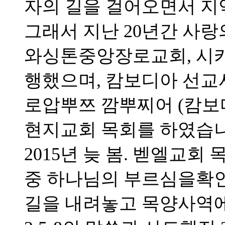
자의 길을 걸어오면서 지
그래서 지난 20년간 사랑
와싱톤중앙장로교회, 시
행했으며, 캄보디아 선
로압뿌쯔 깜뿌찌어 (캄보
현지교회 목회를 하였습니
2015년 늦 봄. 벧엘교
중 하나님의 부르심을확
길을 내려놓고 목양사역에