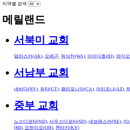
지역별 검색
메릴랜드
서북미 교회
알라스카(AK)
,
오레곤
,
워싱턴(WA)
,
아이다호(ID)
,
와이오
서남부 교회
네바다(NV)
,
유타(UT)
,
캘리포니아(CA)
,
아리조나(AZ)
,
하
중부 교회
노스다코타(ND)
,
사우스다코타(SD)
,
네브래스카(NE)
,
미
(MI)
,
오하이오(OH)
,
켄터키(KY)