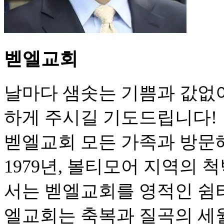
벧엘교회
날마다 샘솟는 기쁨과 값없
하게 주시길 기도드립니다!
벧엘교회 모든 가족과 방문
1979년, 볼티모어 지역의
서는 벧엘교회를 영적인 쉼터
엘교회는 축복과 질곡의 세