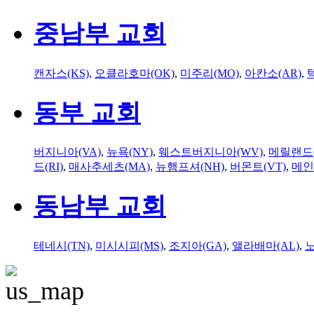
중남부 교회
캔자스(KS)
,
오클라호마(OK)
,
미주리(MO)
,
아칸소(AR)
,
동부 교회
버지니아(VA)
,
뉴욕(NY)
,
웨스트버지니아(WV)
,
메릴랜드(
드(RI)
,
매사추세츠(MA)
,
뉴햄프셔(NH)
,
버몬트(VT)
,
메인
동남부 교회
테네시(TN)
,
미시시피(MS)
,
조지아(GA)
,
앨라배마(AL)
,